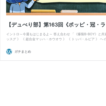
【デュべり部】第163回《ポッピ・冠・
イントロ～今週もはじまるよ～ 答え合わせ 「《爆裂B-BOY》と共
ッスグ 》 《 超合金マッハ・ホウオウ 》 《 トッパ・ルピア 》 ヘ
ガチまとめ