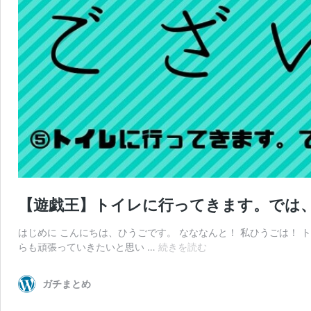
【遊戯王】トイレに行ってきます。では、
はじめに こんにちは、ひうごです。 なななんと！ 私ひうごは！
【遊
らも頑張っていきたいと思い …
続きを読む
戯
王】
ガチまとめ
ト
イ