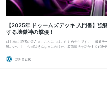
【2025年 ドゥームズデッキ 入門書】
する壊獄神の撃侵！
はじめに 読者の皆さま、こんにちは。かもめ先生です。 「最新
戦いたい！」 今回はそんな方に向けた、装備魔法を活かすＸ召喚テ
ガチまとめ