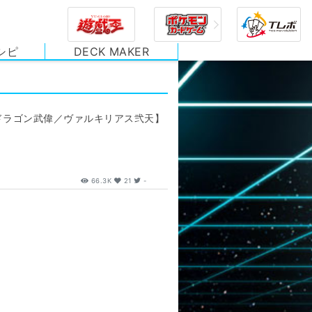
シピ
DECK MAKER
ドラゴン武偉／ヴァルキリアス弐天】
66.3K
21
-