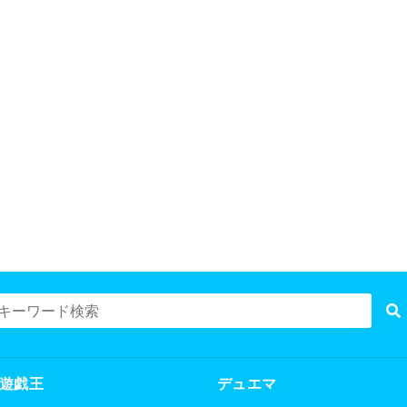
遊戯王
デュエマ