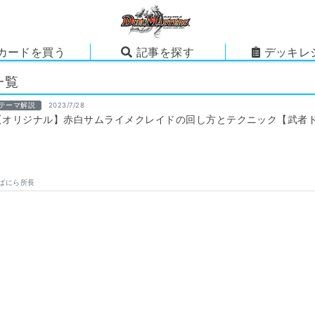
カードを買う
記事を探す
デッキレ
一覧
テーマ解説
2023/7/28
【オリジナル】赤白サムライメクレイドの回し方とテクニック【武者
ばにら所長