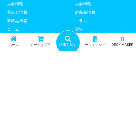
大会情報
大会情報
交流会情報
新商品情報
新商品情報
コラム
コラム
環境
環境
デッキレシピ
D
ホーム
カードを買う
記事を探す
デッキレシピ
DECK MAKER
デッキレシピ
デッキテーマ解説
デッキテーマ解説
ライター紹介
ライター紹介
デュエプレ
ポケモンカード
トップ
記事一覧
記事ランキング
最新情報
新商品情報
コラム
環境