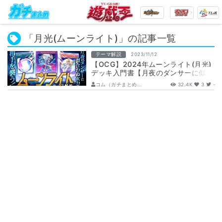
「月光(ムーンライト)」の記事一覧
テーマ解説
2023/11/12
【OCG】2024年ムーンライト(月光)
デッキ入門書【月夜のダンサーに似合
わぬ火力が相手を襲う！】
コム（ガチまとめ...
32.4K
3
-