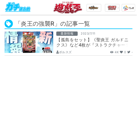
「炎王の強襲R」の記事一覧
最新情報
2023/7/11
【孤島をセット】《聖炎王 ガルドニ
クス》など4枚が『ストラクチャーデ
ッキR －炎王の急襲－』に新規収録判
ボルスズ
4K
0
-
明！