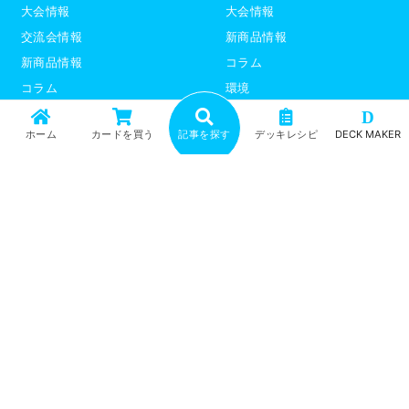
大会情報
大会情報
交流会情報
新商品情報
新商品情報
コラム
コラム
環境
環境
デッキレシピ
D
ホーム
カードを買う
記事を探す
デッキレシピ
DECK MAKER
デッキレシピ
デッキテーマ解説
デッキテーマ解説
ライター紹介
ライター紹介
デュエプレ
ポケモンカード
トップ
記事一覧
記事ランキング
最新情報
新商品情報
コラム
環境