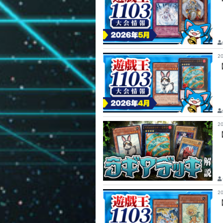
2
2
2