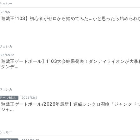
うっちー
26/1/5
【遊戯王1103】初心者がゼロから始めてみた…かと思ったら始められ
ジェシカ
025/12/22
【遊戯王ゲートボール】1103大会結果発表！ダンディライオンが大暴
クダンデ…
ジェシカ
テーマ解説
2025/12/4
【遊戯王ゲートボール/2026年最新】連続シンクロ召喚「ジャンクドッ
【ジャ…
うっちー