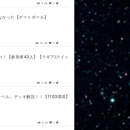
3.6K
0
-
なかった【ゲートボール】
10.2K
2
-
れ！【参加者43人】【ラギア/クイッ
2.9K
0
-
ペル」デッキ解説！！【1103環境】
9.4K
1
-