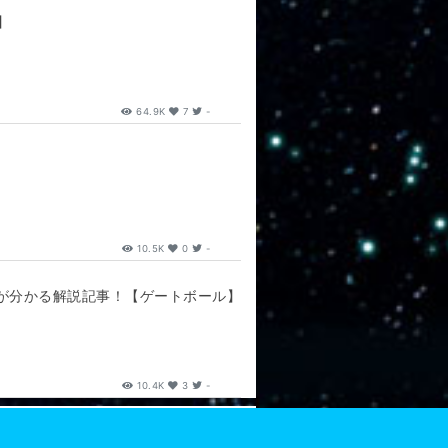
】
64.9K
7
-
10.5K
0
-
りが分かる解説記事！【ゲートボール】
10.4K
3
-