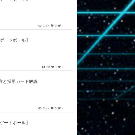
3.6K
0
-
【ゲートボール】
3K
1
-
方と採用カード解説
6.4K
0
-
【ゲートボール】