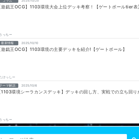
コラム
2025/10/25
【遊戯王OCG】1103環境大会上位デッキ考察！【ゲートボールtier表
うっちー
最新情報
2025/10/10
【遊戯王OCG】1103環境の主要デッキを紹介!【ゲートボール】
たけっしー
テーマ解説
2025/10/6
【1103環境シーラカンスデッキ】デッキの回し方、実戦での立ち回
うっちー