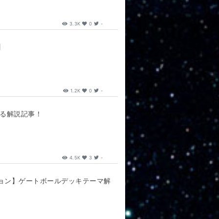
3.3K
0
-
】
1.2K
0
-
かる解説記事！
4.5K
3
-
ション】ゲートボールデッキテーマ解