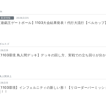
dk
最新情報
2026/2/25
【遊戯王ゲートボール】1103大会結果発表！代行大流行【ベルカップ
ボルスズ
026/2/9
【1103環境 鳥人間デッキ】デッキの回し方、実戦での立ち回りが分
鳥人間井上
026/2/5
【1103環境】インフェルニティの新しい形！【リローダーパーミッ
説！！