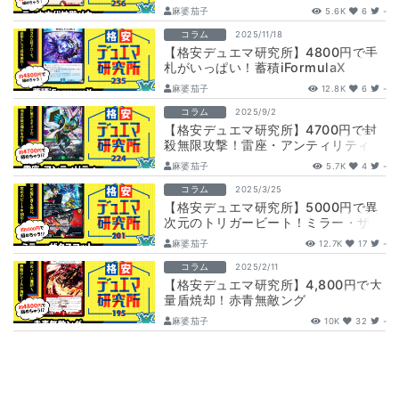
麻婆茄子
5.6K
6
-
コラム
2025/11/18
【格安デュエマ研究所】4800円で手
札がいっぱい！蓄積iFormulaX
麻婆茄子
12.8K
6
-
コラム
2025/9/2
【格安デュエマ研究所】4700円で封
殺無限攻撃！雷座・アンティリティ
麻婆茄子
5.7K
4
-
コラム
2025/3/25
【格安デュエマ研究所】5000円で異
次元のトリガービート！ミラー・ザク
スコット
麻婆茄子
12.7K
17
-
コラム
2025/2/11
【格安デュエマ研究所】4,800円で大
量盾焼却！赤青無敵ング
麻婆茄子
10K
32
-