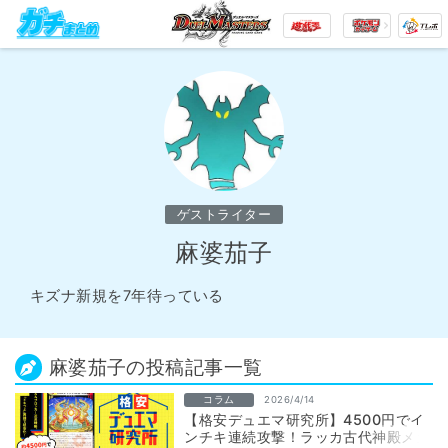
ゲストライター
麻婆茄子
キズナ新規を7年待っている
麻婆茄子の投稿記事一覧
コラム
2026/4/14
【格安デュエマ研究所】4500円でイ
ンチキ連続攻撃！ラッカ古代神殿メカ