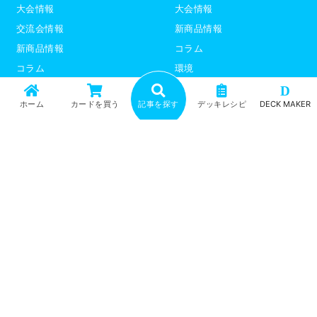
大会情報
大会情報
交流会情報
新商品情報
新商品情報
コラム
コラム
環境
環境
デッキレシピ
D
ホーム
カードを買う
記事を探す
デッキレシピ
DECK MAKER
デッキレシピ
デッキテーマ解説
デッキテーマ解説
ライター紹介
ライター紹介
デュエプレ
ポケモンカード
トップ
記事一覧
記事ランキング
最新情報
新商品情報
コラム
環境