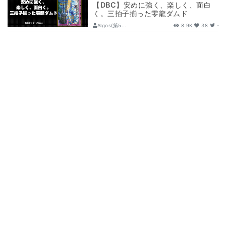
【DBC】安めに強く、楽しく、面白
く。三拍子揃った零龍ダムド
Algos(第5...
8.9K
38
-