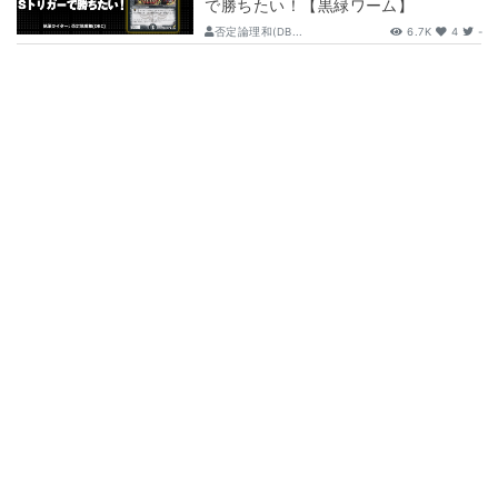
で勝ちたい！【黒緑ワーム】
否定論理和(DB...
6.7K
4
-