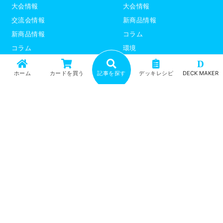
大会情報
大会情報
交流会情報
新商品情報
新商品情報
コラム
コラム
環境
環境
デッキレシピ
D
ホーム
カードを買う
記事を探す
デッキレシピ
DECK MAKER
デッキレシピ
デッキテーマ解説
デッキテーマ解説
ライター紹介
ライター紹介
デュエプレ
ポケモンカード
トップ
記事一覧
記事ランキング
最新情報
新商品情報
コラム
環境