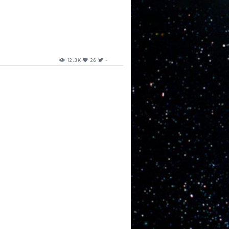
！
12.3K
26
-