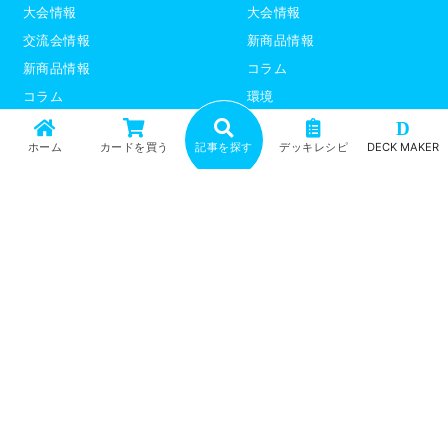
大会情報
大会情報
交流会情報
新商品情報
新商品情報
コラム
コラム
環境
環境
デッキレシピ
D
ホーム
カードを買う
記事を探す
デッキレシピ
DECK MAKER
デッキレシピ
デッキテーマ解説
デッキテーマ解説
ライター紹介
ライター紹介
デュエプレ
ポケモンカード
トップ
記事一覧
記事ランキング
最新情報
新商品情報
コラム
環境