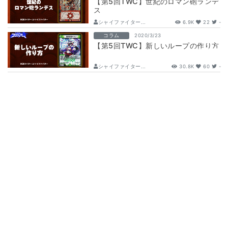
【第5回TWC】世紀のロマン砲ランデ
ス
シャイファイター...
6.9K
22
-
コラム
2020/3/23
【第5回TWC】新しいループの作り方
シャイファイター...
30.8K
60
-