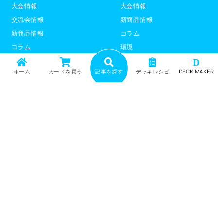
大会情報
大会情報
交流会情報
新商品情報
新商品情報
コラム
コラム
環境
環境
デッキレシピ
D
ホーム
カードを買う
記事を探す
デッキレシピ
DECK MAKER
デッキレシピ
デッキテーマ解説
デッキテーマ解説
ライター紹介
ライター紹介
デュエプレ
ポケモンカード
トップ
記事一覧
記事ランキング
最新情報
新商品情報
コラム
環境