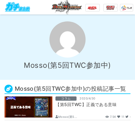
Mosso(第5回TWC参加中)
Mosso(第5回TWC参加中)の投稿記事一覧
コラム
2020/4/30
【第5回TWC】正義である意味
Mosso(第5...
7.5K
11
-