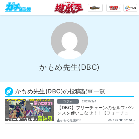
かもめ先生(DBC)
かもめ先生(DBC)の投稿記事一覧
コラム
2020/3/4
【DBC】フリーチェーンのセルフバウ
ンスを使いこなせ！！【フォーチュン
レディ雷神鬼】
かもめ先生(DB...
12K
32
-