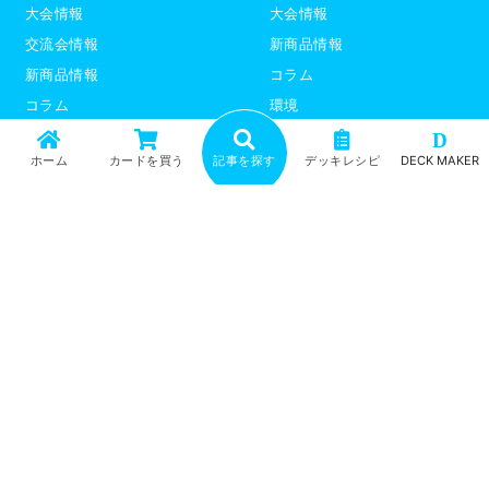
大会情報
大会情報
交流会情報
新商品情報
新商品情報
コラム
コラム
環境
環境
デッキレシピ
D
ホーム
カードを買う
記事を探す
デッキレシピ
DECK MAKER
デッキレシピ
デッキテーマ解説
デッキテーマ解説
ライター紹介
ライター紹介
デュエプレ
ポケモンカード
トップ
記事一覧
記事ランキング
最新情報
新商品情報
コラム
環境