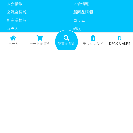
大会情報
大会情報
交流会情報
新商品情報
新商品情報
コラム
コラム
環境
環境
デッキレシピ
D
ホーム
カードを買う
記事を探す
デッキレシピ
DECK MAKER
デッキレシピ
デッキテーマ解説
デッキテーマ解説
ライター紹介
ライター紹介
デュエプレ
ポケモンカード
トップ
記事一覧
記事ランキング
最新情報
新商品情報
コラム
環境