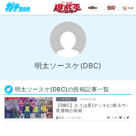
明太ソースケ(DBC)
明太ソースケ(DBC)の投稿記事一覧
コラム
2020/2/20
【DBC】占うは星(デッキ)に眠る力-
星遺物占術姫
明太ソースケ(D...
7.5K
4
-