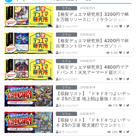
コラム
2026/7/21
【格安デュエマ研究所】3200円で楯
を万能リソースに！ミケランジェロコ
ントロール
ゆうへいパパ
3.4K
7
-
コラム
2026/5/12
【格安デュエマ研究所】4200円で超
自壊コントロール！ナーガゾリス
ゆうへいパパ
6.9K
9
-
コラム
2026/3/17
【格安デュエマ研究所】4800円でア
ドバンス！火光アーマード超次元連鎖
ゆうへいパパ
6.7K
5
-
コラム
2026/3/14
【収録リスト】『ドキドキつよいデッ
キ 25の王道 地上戦は最強！水自然ジ
ャイアントデッキ』最速攻略！
ゆうへいパパ
17K
3
-
【DM26…
コラム
2026/3/11
【収録リスト】『ドキドキつよいデッ
キ 25の王道 呪文連打でコンボを目指
せゴスペルデッキ』最速攻略！
ゆうへいパパ
20K
4
-
【DM26…