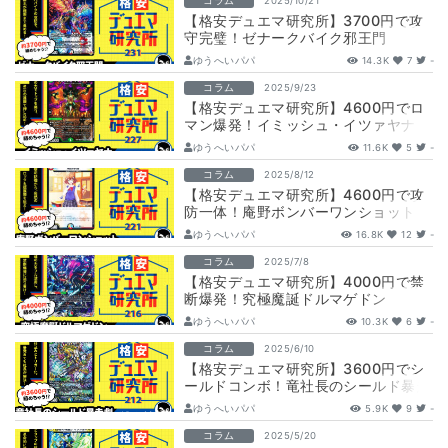
コラム
2025/10/21
【格安デュエマ研究所】3700円で攻
守完璧！ゼナークバイク邪王門
ゆうへいパパ
14.3K
7
-
コラム
2025/9/23
【格安デュエマ研究所】4600円でロ
マン爆発！イミッシュ・イツァヤナ
ゆうへいパパ
11.6K
5
-
コラム
2025/8/12
【格安デュエマ研究所】4600円で攻
防一体！庵野ボンバーワンショット
ゆうへいパパ
16.8K
12
-
コラム
2025/7/8
【格安デュエマ研究所】4000円で禁
断爆発！究極魔誕ドルマゲドン
ゆうへいパパ
10.3K
6
-
コラム
2025/6/10
【格安デュエマ研究所】3600円でシ
ールドコンボ！竜社長のシールド暴走
劇
ゆうへいパパ
5.9K
9
-
コラム
2025/5/20