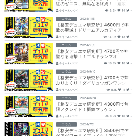
紅のゼニス、無垢なる終焉！！速攻タ
ブラ＝ラーサ
ゆうへいパパ
9.2K
14
-
コラム
2024/11/5
【格安デュエマ研究所】4600円で不
敗の聖域！ドリームアルカディア
ゆうへいパパ
14.9K
13
-
コラム
2024/10/8
【格安デュエマ研究所】4700円で神
聖なる連撃！！ゴルドランマオ
ゆうへいパパ
10.7K
10
-
コラム
2024/9/10
【格安デュエマ研究所】4700円で荒
ぶりまくり！ダイリュウガンワンショ
ット
ゆうへいパパ
8.1K
11
-
コラム
2024/8/20
【格安デュエマ研究所】4300円で無
限メクレイド！振舞マッケンナ
ゆうへいパパ
8.7K
16
-
コラム
2024/7/2
【格安デュエマ研究所】3500円でア
ゲアゲワールドブレイク！アゲブロム