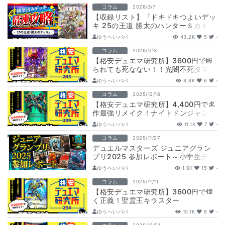
コラム
2026/3/7
【収録リスト】『ドキドキつよいデッ
キ 25の王道 勝太のハンター＆カイザ
ー「刃鬼」デッキ』最速攻略！
ゆうへいパパ
43.2K
5
-
【DM26…
コラム
2026/1/13
【格安デュエマ研究所】3600円で殴
られても死なない！！光闇不死タマシ
ード
ゆうへいパパ
8.8K
6
-
コラム
2025/12/16
【格安デュエマ研究所】4,400円で名
作最強リメイク！ナイトドンジャング
ル
ゆうへいパパ
11.1K
7
-
コラム
2025/11/27
デュエルマスターズ ジュニアグラン
プリ2025 参加レポート～小学生デュ
エリストたちの全国大会～
ゆうへいパパ
1.6K
15
-
コラム
2025/11/11
【格安デュエマ研究所】3600円で煌
く正義！聖霊王キラスター
ゆうへいパパ
10.1K
8
-