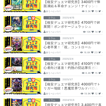
【格安デュエマ研究所】3400円で盤
面凍結＆革命チェンジ！ナイッショコ
ントロール
ゆうへいパパ
9.3K
13
-
コラム
2025/4/15
【格安デュエマ研究所】4700円で超
展開！ボンボヤージュラッシュ
ゆうへいパパ
10K
14
-
コラム
2025/3/11
【格安デュエマ研究所】4800円で初
心者卒業！「祝」コントロール
ゆうへいパパ
16.6K
23
-
コラム
2025/2/4
【格安デュエマ研究所】4100円で初
心者向け速攻！灼熱の切込隊長ガロウ
ゆうへいパパ
8.4K
15
-
コラム
2025/1/7
【格安デュエマ研究所】4000円でト
リガー地獄！悪魔世界ワルドバロム
ゆうへいパパ
19.9K
12
-
コラム
2024/12/3
【格安デュエマ研究所】3,400円で真