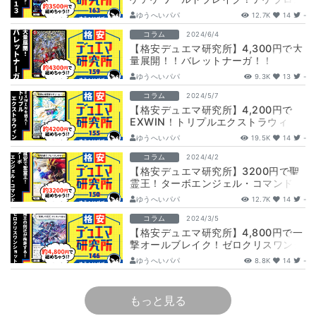
13
ゆうへいパパ
12.7K
14
-
コラム
2024/6/4
【格安デュエマ研究所】4,300円で大
量展開！！バレットナーガ！！
ゆうへいパパ
9.3K
13
-
コラム
2024/5/7
【格安デュエマ研究所】4,200円で
EXWIN！トリプルエクストラウィ
ン！！
ゆうへいパパ
19.5K
14
-
コラム
2024/4/2
【格安デュエマ研究所】3200円で聖
霊王！ターボエンジェル・コマンド
ゆうへいパパ
12.7K
14
-
コラム
2024/3/5
【格安デュエマ研究所】4,800円で一
撃オールブレイク！ゼロクリスワンシ
ョット！！
ゆうへいパパ
8.8K
14
-
もっと見る