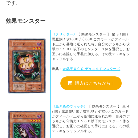
です。
効果モンスター
《クリッター》
【 効果モンスター 】 星 3 / 闇 /
悪魔族 / 攻1000 / 守600 このカードがフィール
ド上から墓地に送られた時、自分のデッキから攻
撃力１５００以下のモンスター１体を選択し、お
互いに確認して手札に加える。その後デッキをシ
ャッフルする。
出典：
遊戯王ＯＣＧ デュエルモンスターズ
購入はこちらから！
《黒き森のウィッチ》
【 効果モンスター 】 星 4
/ 闇 / 魔法使い族 / 攻1100 / 守1200 このカード
がフィールド上から墓地に送られた時、自分のデ
ッキから守備力１５００以下のモンスター１体を
選択し、お互いに確認して手札に加える。その後
デッキをシャッフルする。