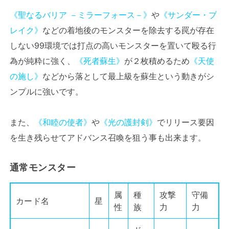
《聖なるバリア －ミラーフォース－》
や
《サンダー・ブ
レイク》
などの着地後のモンスターを除去する罠が存在
しない99環境では打点の高いモンスターを置いて殴る行
為が純粋に強く、
《死者蘇生》
が２枚積めるため
《天使
の施し》
などから落として最上級を蘇生という動きがシ
ンプルに強いです。
また、
《和睦の使者》
や
《光の護封剣》
でリリース要因
を生き残らせてアドバンス召喚を狙う事も出来ます。
通常モンスター
属
種
攻撃
守備
カード名
星
性
族
力
力