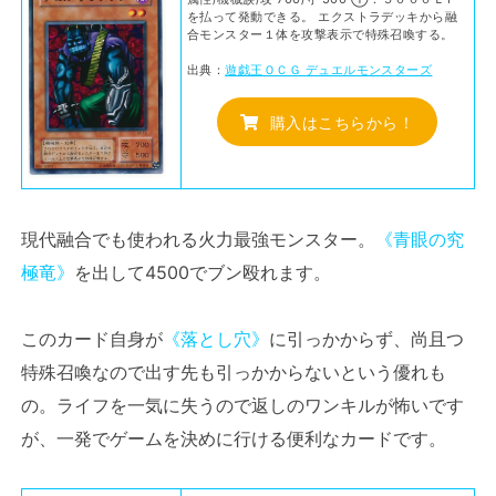
を払って発動できる。 エクストラデッキから融
合モンスター１体を攻撃表示で特殊召喚する。
出典：
遊戯王ＯＣＧ デュエルモンスターズ
購入はこちらから！
現代融合でも使われる火力最強モンスター。
《青眼の究
極竜》
を出して4500でブン殴れます。
このカード自身が
《落とし穴》
に引っかからず、尚且つ
特殊召喚なので出す先も引っかからないという優れも
の。ライフを一気に失うので返しのワンキルが怖いです
が、一発でゲームを決めに行ける便利なカードです。