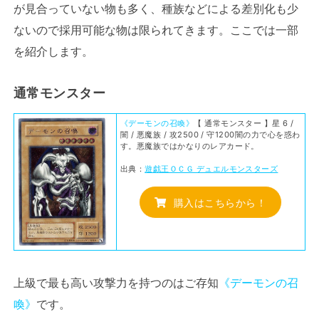
が見合っていない物も多く、種族などによる差別化も少
ないので採用可能な物は限られてきます。ここでは一部
を紹介します。
通常モンスター
《デーモンの召喚》
【 通常モンスター 】星 6 /
闇 / 悪魔族 / 攻2500 / 守1200闇の力で心を惑わ
す。悪魔族ではかなりのレアカード。
出典：
遊戯王ＯＣＧ デュエルモンスターズ
購入はこちらから！
上級で最も高い攻撃力を持つのはご存知
《デーモンの召
喚》
です。