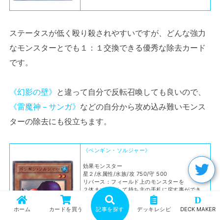
ステータスが低く殴り殺されやすいですが、どんな強力
なモンスターとでも１：１交換できる優秀な除去カード
です。
《幻影の壁》
と違って自分で反転召喚しても良いので、
《雷魔神－サンガ》
などの自分から攻め込み難いモンス
ターの除去にも役立ちます。
《ペンギン・ソルジャー》
効果モンスター
星２/水属性/水族/攻 750/守 500
リバース：フィールド上のモンスターを
２体まで選択して持ち主の手札に戻す事ができ
る。
D
ホーム
カードを買う
記事を探す
デッキレシピ
DECK MAKER
出典：
遊戯王ＯＣＧ デュエルモンスターズ