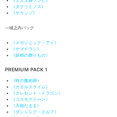
《２人３脚ゾンビ》
《タクリミノス》
《ヤランゾ》
―城之内パック
《メガソニック・アイ》
《ヤマドラン》
《妖精の贈りもの》
PREMIUM PACK 1
《時の魔術師》
《カエルスライム》
《クレセント・ドラゴン》
《コスモクイーン》
《大砲だるま》
《ダンシング・エルフ》