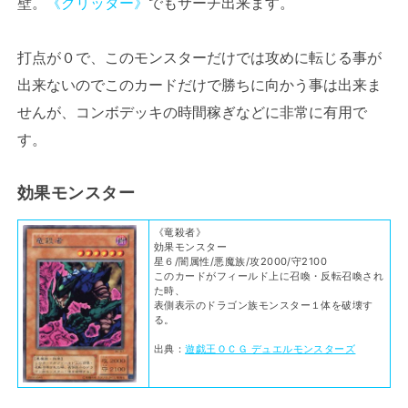
壁。
《クリッター》
でもサーチ出来ます。
打点が０で、このモンスターだけでは攻めに転じる事が
出来ないのでこのカードだけで勝ちに向かう事は出来ま
せんが、コンボデッキの時間稼ぎなどに非常に有用で
す。
効果モンスター
《竜殺者》
効果モンスター
星６/闇属性/悪魔族/攻2000/守2100
このカードがフィールド上に召喚・反転召喚され
た時、
表側表示のドラゴン族モンスター１体を破壊す
る。
出典：
遊戯王ＯＣＧ デュエルモンスターズ