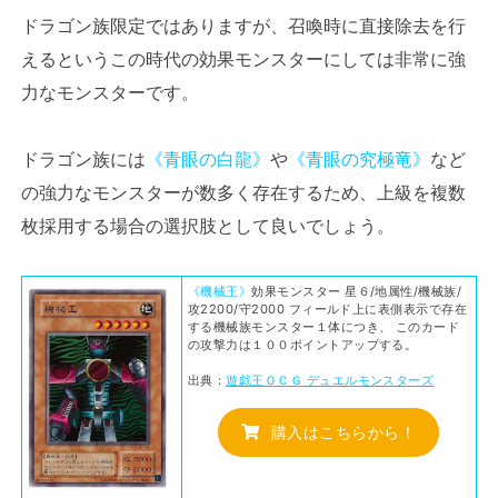
ドラゴン族限定ではありますが、召喚時に直接除去を行
えるというこの時代の効果モンスターにしては非常に強
力なモンスターです。
ドラゴン族には
《青眼の白龍》
や
《青眼の究極竜》
など
の強力なモンスターが数多く存在するため、上級を複数
枚採用する場合の選択肢として良いでしょう。
《機械王》
効果モンスター 星６/地属性/機械族/
攻2200/守2000 フィールド上に表側表示で存在
する機械族モンスター１体につき、 このカード
の攻撃力は１００ポイントアップする。
出典：
遊戯王ＯＣＧ デュエルモンスターズ
購入はこちらから！