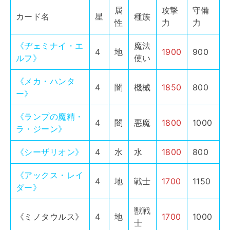
属
攻撃
守備
カード名
星
種族
性
力
力
《ヂェミナイ・エ
魔法
4
地
1900
900
ルフ》
使い
《メカ・ハンタ
4
闇
機械
1850
800
ー》
《ランプの魔精・
4
闇
悪魔
1800
1000
ラ・ジーン》
《シーザリオン》
4
水
水
1800
800
《アックス・レイ
4
地
戦士
1700
1150
ダー》
獣戦
《ミノタウルス》
4
地
1700
1000
士