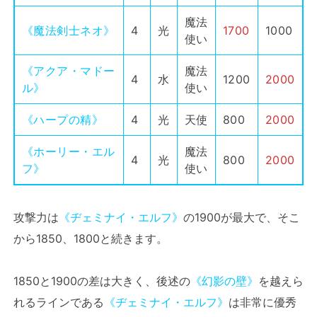
魔法
《魔法剣士ネオ》
4
光
1700
1000
使い
《アクア・マドー
魔法
4
水
1200
2000
ル》
使い
《ハープの精》
4
光
天使
800
2000
《ホーリー・エル
魔法
4
光
800
2000
フ》
使い
攻撃力は
《ヂェミナイ・エルフ》
の1900が最大で、そこ
から1850、1800と続きます。
1850と1900の差は大きく、後述の
《幻影の壁》
を越えら
れるラインである
《ヂェミナイ・エルフ》
は非常に優秀