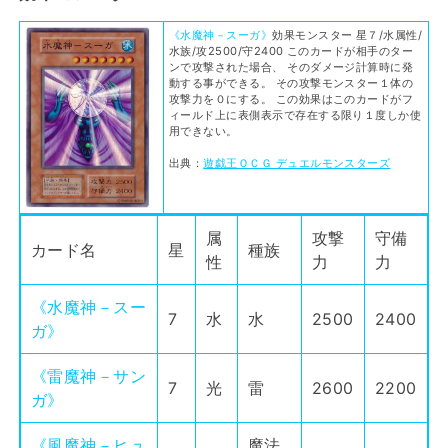
《水魔神－スーガ》
効果モンスター 星７/水属性/
水族/攻2500/守2400 このカードが相手のター
ンで攻撃された場合、 そのダメージ計算時に発
動する事ができる。 その攻撃モンスター１体の
攻撃力を０にする。 この効果はこのカードがフ
ィールド上に表側表示で存在する限り１度しか使
用できない。
出典：
遊戯王ＯＣＧ デュエルモンスターズ
属
攻撃
守備
カード名
星
種族
性
力
力
《水魔神－スー
7
水
水
2500
2400
ガ》
《雷魔神－サン
7
光
雷
2600
2200
ガ》
《風魔神－ヒュ
魔法