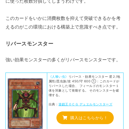
に使った枚数分損してしまうわけです。
このカードをいかに消費枚数を抑えて突破できるかを考
えるのがこの環境における構築上で意識すべき点です。
リバースモンスター
強い効果モンスターの多くがリバースモンスターです。
《人喰い虫》
リバース・効果モンスター 星２/地
属性/昆虫族/攻 450/守 600 ①：このカードが
リバースした場合、 フィールドのモンスター１
体を対象として発動する。 そのモンスターを破
壊する。
出典：
遊戯王ＯＣＧ デュエルモンスターズ
購入はこちらから！