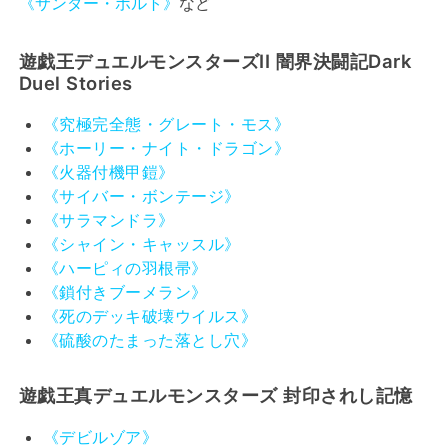
《サンダー・ボルト》
など
遊戯王デュエルモンスターズII 闇界決闘記Dark
Duel Stories
《究極完全態・グレート・モス》
《ホーリー・ナイト・ドラゴン》
《火器付機甲鎧》
《サイバー・ボンテージ》
《サラマンドラ》
《シャイン・キャッスル》
《ハーピィの羽根帚》
《鎖付きブーメラン》
《死のデッキ破壊ウイルス》
《硫酸のたまった落とし穴》
遊戯王真デュエルモンスターズ 封印されし記憶
《デビルゾア》