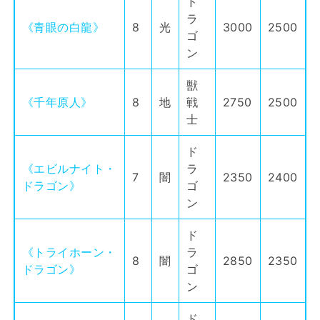
ド
ラ
《青眼の白龍》
8
光
3000
2500
ゴ
ン
獣
《千年原人》
8
地
戦
2750
2500
士
ド
《エビルナイト・
ラ
7
闇
2350
2400
ドラゴン》
ゴ
ン
ド
《トライホーン・
ラ
8
闇
2850
2350
ドラゴン》
ゴ
ン
ド