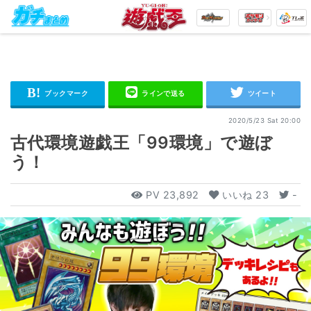
2020/5/23 Sat 20:00
古代環境遊戯王「99環境」で遊ぼ
う！
PV
23,892
いいね
23
-