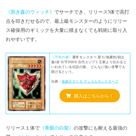
《黒き森のウィッチ》
でサーチでき、リリース1体で高打
点を叩きだせるので、最上級モンスターのようにリリー
ス確保用のギミックを大量に積まなくても戦術に取り入
れやすいです。
《千年の盾》
通常モンスター 星５/地属性/戦士
族/攻 0/守3000 古代エジプト王家より伝わると
いわれている伝説の盾。 どんなに強い攻撃でも
防げるという。
出典：
遊戯王ＯＣＧ デュエルモンスターズ
購入はこちらから！
リリース１体で
《青眼の白龍》
の攻撃にも耐える最強の