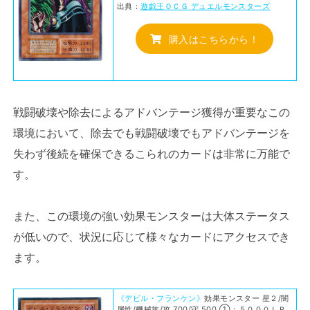
出典：
遊戯王ＯＣＧ デュエルモンスターズ
購入はこちらから！
戦闘破壊や除去によるアドバンテージ獲得が重要なこの
環境において、除去でも戦闘破壊でもアドバンテージを
失わず後続を確保できるこられのカードは非常に万能で
す。
また、この環境の強い効果モンスターは大体ステータス
が低いので、状況に応じて様々なカードにアクセスでき
ます。
《デビル・フランケン》
効果モンスター 星２/闇
属性/機械族/攻 700/守 500 ①：５０００ＬＰ