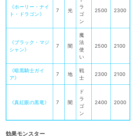
《ホーリー・ナイ
ラ
7
光
2500
2300
ト・ドラゴン》
ゴ
ン
魔
《ブラック・マジ
法
7
闇
2500
2100
シャン》
使
い
《暗黒騎士ガイ
戦
7
地
2300
2100
ア》
士
ド
ラ
《真紅眼の黒竜》
7
闇
2400
2000
ゴ
ン
効果モンスター