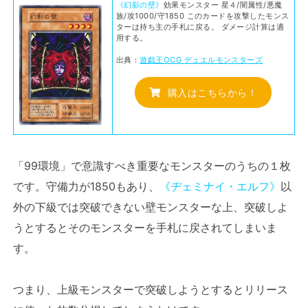
《幻影の壁》
効果モンスター 星４/闇属性/悪魔
族/攻1000/守1850 このカードを攻撃したモンス
ターは持ち主の手札に戻る。 ダメージ計算は適
用する。
出典：
遊戯王OCG デュエルモンスターズ
購入はこちらから！
「99環境」で意識すべき重要なモンスターのうちの１枚
です。守備力が1850もあり、
《ヂェミナイ・エルフ》
以
外の下級では突破できない壁モンスターな上、突破しよ
うとするとそのモンスターを手札に戻されてしまいま
す。
つまり、上級モンスターで突破しようとするとリリース