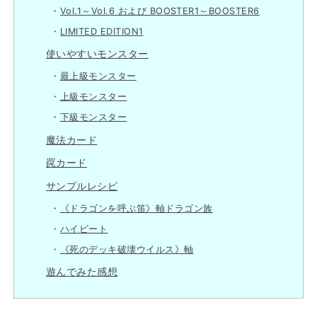
Vol.1～Vol.6 および BOOSTER1～BOOSTER6
LIMITED EDITION1
使いやすいモンスター
最上級モンスター
上級モンスター
下級モンスター
魔法カード
罠カード
サンプルレシピ
《ドラゴンを呼ぶ笛》軸ドラゴン族
ハイビート
《死のデッキ破壊ウイルス》軸
遊んでみた感想