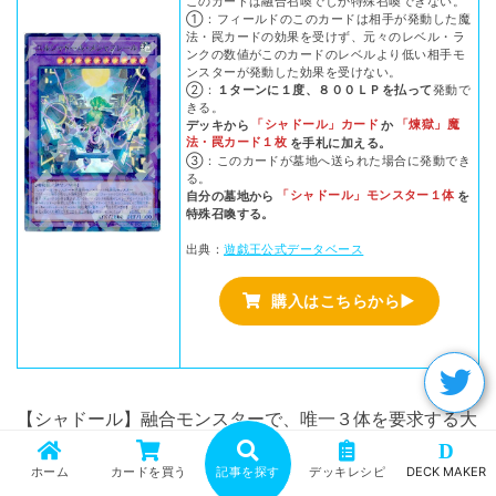
このカードは融合召喚でしか特殊召喚できない。
①：フィールドのこのカードは相手が発動した魔
法・罠カードの効果を受けず、元々のレベル・ラ
ンクの数値がこのカードのレベルより低い相手モ
ンスターが発動した効果を受けない。
②：
１ターンに１度、８００ＬＰを払って
発動で
きる。
デッキから
「シャドール」カード
か
「煉獄」魔
法・罠カード１枚
を手札に加える。
③：このカードが墓地へ送られた場合に発動でき
る。
自分の墓地から
「シャドール」モンスター１体
を
特殊召喚する。
出典：
遊戯王公式データベース
購入はこちらから▶
【シャドール】融合モンスターで、唯一３体を要求する大
D
型【シャドール】融合モンスター。
ホーム
カードを買う
記事を探す
デッキレシピ
DECK MAKER