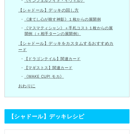
《インフェルノイド・イヴィル》
【シャドール】デッキの回し方
《凍てし心が映す神影》１枚からの展開例
《マスマティシャン》＋手札コスト１枚からの展
開例（＋相手ターンの展開例）
【シャドール】デッキをカスタムするおすすめカ
ード
【ドラゴンテイル】関連カード
【マギストス】関連カード
《WAKE CUP! モカ》
おわりに
【シャドール】デッキレシピ