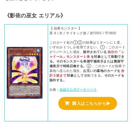
《影依の巫女 エリアル》
【 効果モンスター 】
星 4 / 水 / サイキック族 / 攻1000 / 守1800
このカード名の①②の効果は１ターンに１度、
いずれか１つしか使用できない。①：このカード
がリバースした場合、
除外されている
自分の「シ
ャドール」モンスター１体
を対象として発動でき
る。そのモンスターを表側守備表示または裏側守
備表示で特殊召喚する。
②：このカードが効果で
墓地へ送られた場合、
お互いの墓地のカードを
合
計３枚まで
対象として
発動できる。
そのカードを
除外する。
出典：
遊戯王公式データベース
購入はこちらから▶