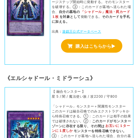
ージステップ開始時に発動する。そのモンスター
を破壊する。③：このカードが墓地へ送られた場
合、
自分の墓地の
「シャドール」魔法・罠カード
１枚
を対象として
発動できる。
そのカードを手札
に加える。
出典：
遊戯王公式データベース
購入はこちらから▶
《エルシャドール・ミドラーシュ》
【 融合モンスター 】
星 5 / 闇 / 魔法使い族 / 攻2200 / 守800
「シャドール」モンスター＋闇属性モンスター
このカードは融合召喚でのみエクストラデッキか
ら特殊召喚できる。①：このカードは相手の効果
では破壊されない。②：
このカードがモンスター
ゾーンに存在する限り、その間は
お互いに１ター
ンに１度しか
モンスターを特殊召喚できない。
③：このカードが墓地へ送られた場合、自分の墓