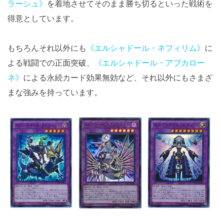
ラーシュ》
を着地させてそのまま勝ち切るといった戦術を
得意としています。
もちろんそれ以外にも
《エルシャドール・ネフィリム》
に
よる戦闘での正面突破、
《エルシャドール・アプカロー
ネ》
による永続カード効果無効など、それ以外にもさまざ
まな強みを持っています。