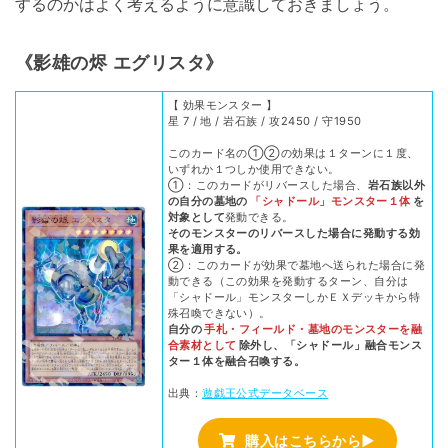
するのかはよく考えるように意識しておきましょう。
《影雄の烬 エグリスタ》
【 効果モンスター 】
星 7 / 地 / 岩石族 / 攻2450 / 守1950
このカード名の①②の効果は１ターンに１度、
いずれか１つしか使用できない。
①：このカードがリバースした場合、
岩石族以外
の自分の墓地の
「シャドール」モンスター１体
を
対象として
発動できる。
そのモンスターのリバースした場合に発動する効
果を適用する。
②：このカードが効果で墓地へ送られた場合に発
動できる（この効果を発動するターン、自分は
「シャドール」モンスターしかＥＸデッキから特
殊召喚できない）。
自分の
手札・フィールド・墓地のモンスターを融
合素材として
除外し、「シャドール」融合モンス
ター１体を融合召喚する。
出典：
遊戯王公式データベース
購入はこちらから▶