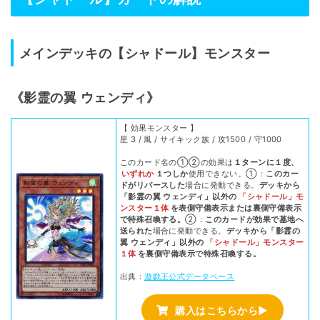
メインデッキの【シャドール】モンスター
《影霊の翼 ウェンディ》
【 効果モンスター 】
星 3 / 風 / サイキック族 / 攻1500 / 守1000
このカード名の①②の効果は
１ターンに１度、
いずれか
１つしか
使用できない。①：
このカー
ドがリバースした
場合に発動できる。
デッキから
「影霊の翼 ウェンディ」以外の
「シャドール」モ
ンスター１体
を表側守備表示または裏側守備表示
で特殊召喚する。
②：
このカードが効果で墓地へ
送られた
場合に発動できる。
デッキから「影霊の
翼 ウェンディ」以外の
「シャドール」モンスター
１体
を裏側守備表示で特殊召喚する。
出典：
遊戯王公式データベース
購入はこちらから▶