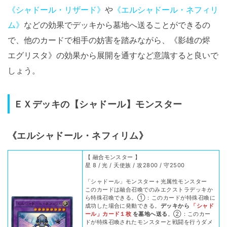
《シャドール・リザード》
や
《エルシャドール・ネフィリ
ム》
などの効果でデッキから墓地へ送ることができるの
で、他のカードで相手の妨害を踏みながら、《影雄の烬
エグリスタ》の効果から展開を通すなど意識すると良いで
しょう。
ＥＸデッキの【シャドール】モンスター
《エルシャドール・ネフィリム》
【 融合モンスター 】
星 8 / 光 / 天使族 / 攻2800 / 守2500
「シャドール」モンスター＋光属性モンスター
このカードは融合召喚でのみエクストラデッキか
ら特殊召喚できる。①：このカードが特殊召喚に
成功した場合に発動できる。
デッキから
「シャド
ール」カード１枚
を墓地へ送る
。②：このカー
ドが特殊召喚されたモンスターと戦闘を行うダメ