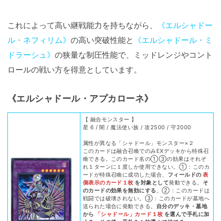
これによって高い継戦能力を持ちながら、
《エルシャドー
ル・ネフィリム》
の高い突破性能と
《エルシャドール・ミ
ドラーシュ》
の狭量な制圧性能で、ミッドレンジやコント
ロールの戦い方を得意としています。
《エルシャドール・アプカローネ》
【 融合モンスター 】
星 6 / 闇 / 魔法使い族 / 攻2500 / 守2000
属性が異なる「シャドール」モンスター×２
このカードは融合召喚でのみEXデッキから特殊召
喚できる。このカード名の①③の効果はそれぞ
れ１ターンに１度しか使用できない。①：このカ
ードが特殊召喚に成功した場合、
フィールドの
表
側表示のカード１枚
を対象として
発動できる。
そ
のカードの効果を無効にする
。②：このカードは
戦闘では破壊されない。③：このカードが墓地へ
送られた場合に発動できる。
自分のデッキ・墓地
から
「シャドール」カード１枚
を選んで手札に加