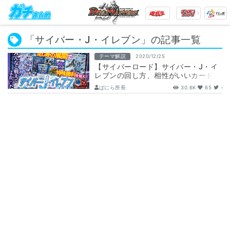
「サイバー・J・イレブン」の記事一覧
テーマ解説
2020/12/25
【サイバーロード】サイバー・J・イ
レブンの回し方、相性がいいカードが
分かるデッキ解説記事！【トワイライ
ばにら所長
30.6K
65
-
トΣ】