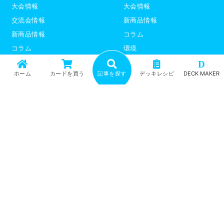
大会情報
大会情報
交流会情報
新商品情報
新商品情報
コラム
コラム
環境
環境
デッキレシピ
D
ホーム
カードを買う
記事を探す
デッキレシピ
DECK MAKER
デッキレシピ
デッキテーマ解説
デッキテーマ解説
ライター紹介
ライター紹介
デュエプレ
ポケモンカード
トップ
記事一覧
記事ランキング
最新情報
新商品情報
コラム
環境