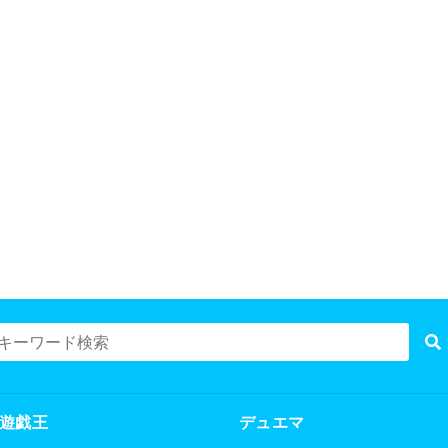
遊戯王
デュエマ