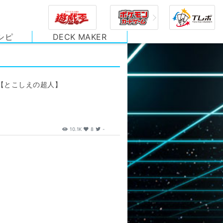
シピ
DECK MAKER
【とこしえの超人】
10.1K
8
-