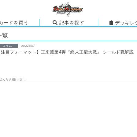
カードを買う
記事を探す
デッキレ
一覧
コラム
2022/4/7
【注目フォーマット】王来篇第4弾『終末王龍大戦』 シールド戦解説 
ばんちき(旧：垢...