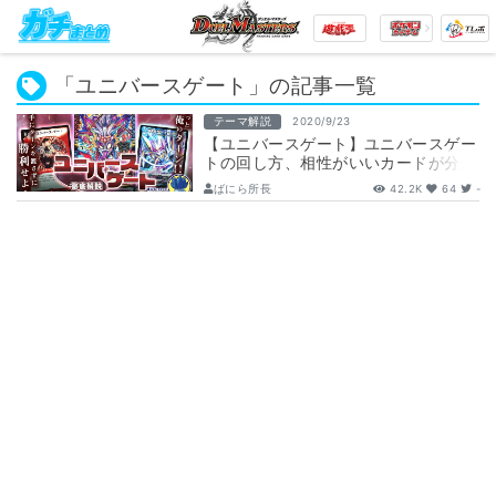
「ユニバースゲート」の記事一覧
テーマ解説
2020/9/23
【ユニバースゲート】ユニバースゲー
トの回し方、相性がいいカードが分か
るデッキ解説記事！【メテヲシャワ
ばにら所長
42.2K
64
-
ァ・ヲヲロ…