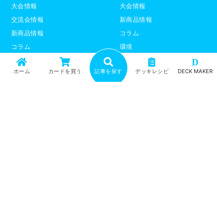
大会情報
大会情報
交流会情報
新商品情報
新商品情報
コラム
コラム
環境
環境
デッキレシピ
D
ホーム
カードを買う
記事を探す
デッキレシピ
DECK MAKER
デッキレシピ
デッキテーマ解説
デッキテーマ解説
ライター紹介
ライター紹介
デュエプレ
ポケモンカード
トップ
記事一覧
記事ランキング
最新情報
新商品情報
コラム
環境