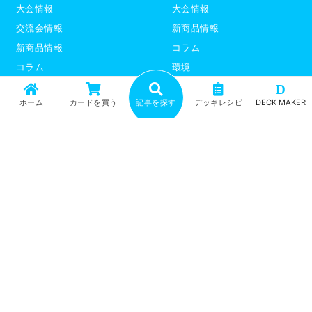
大会情報
大会情報
交流会情報
新商品情報
新商品情報
コラム
コラム
環境
環境
デッキレシピ
D
ホーム
カードを買う
記事を探す
デッキレシピ
DECK MAKER
デッキレシピ
デッキテーマ解説
デッキテーマ解説
ライター紹介
ライター紹介
デュエプレ
ポケモンカード
トップ
記事一覧
記事ランキング
最新情報
新商品情報
コラム
環境