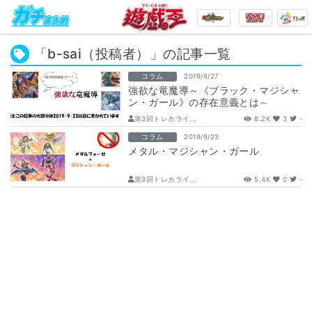
「b-sai（投稿者）」の記事一覧
コラム
2019/9/27
強欲な竜魔導～《ブラック・マジシャ
ン・ガール》の存在意義とは～
第3回トレカライ...
8.2K
3
-
コラム
2019/9/23
メタル・マジシャン・ガール
第3回トレカライ...
5.4K
0
-