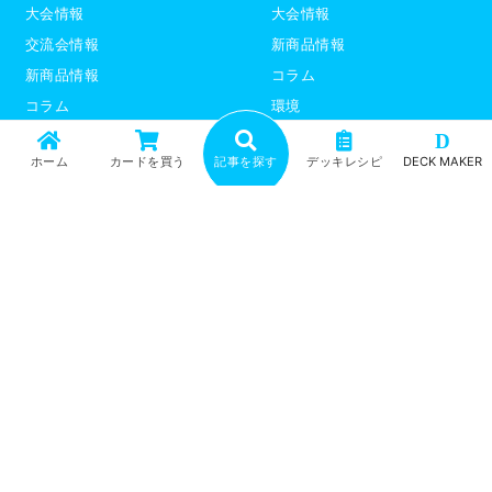
大会情報
大会情報
交流会情報
新商品情報
新商品情報
コラム
コラム
環境
環境
デッキレシピ
D
ホーム
カードを買う
記事を探す
デッキレシピ
DECK MAKER
デッキレシピ
デッキテーマ解説
デッキテーマ解説
ライター紹介
ライター紹介
デュエプレ
ポケモンカード
トップ
記事一覧
記事ランキング
最新情報
新商品情報
コラム
環境