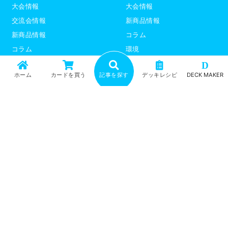
大会情報
大会情報
交流会情報
新商品情報
新商品情報
コラム
コラム
環境
環境
デッキレシピ
D
ホーム
カードを買う
記事を探す
デッキレシピ
DECK MAKER
デッキレシピ
デッキテーマ解説
デッキテーマ解説
ライター紹介
ライター紹介
デュエプレ
ポケモンカード
トップ
記事一覧
記事ランキング
最新情報
新商品情報
コラム
環境