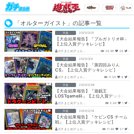
「オルターガイスト」の記事一覧
大会
2020/3/31
【大会結果報告】『プルガトリオ杯』
【上位入賞デッキレシピ】
ガチまとめデュエ...
26.9K
26
-
大会
2020/3/4
【大会結果報告】『第四回みりん
CS』【上位入賞デッキレシピ】
ガチまとめデュエ...
11.5K
6
-
大会
2020/2/26
【大会結果報告】『遊戯王
LOSTgame杯』【上位入賞デッキレ
シピ】
ガチまとめデュエ...
5.4K
1
-
大会
2020/2/14
【大会結果報告】『ケビンCS チーム
戦』【上位入賞デッキレシピ】
ガチまとめデュエ...
11.6K
27
-