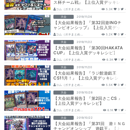
ス杯チーム戦』【上位入賞デッキレシ
ピ】
コム（ガチまとめ...
5.3K
3
-
大会
2019/11/26
【大会結果報告】『第32回遊INGチ
ャンピオンシップ』【上位入賞デッキ
レシピ】
コム（ガチまとめ...
5.2K
0
-
大会
2019/11/22
【大会結果報告】『第30回HAKATA
CUP』【上位入賞デッキレシピ】
コム（ガチまとめ...
6.3K
1
-
大会
2019/11/20
【大会結果報告】『ラジ館遊戯王
CS11月！』【上位入賞デッキレシ
ピ】
コム（ガチまとめ...
5.5K
0
-
大会
2019/10/28
【大会結果報告】『第2回さこCS 』
【上位入賞デッキレシピ】
コム（ガチまとめ...
6.1K
1
-
大会
2019/10/22
【大会結果報告】『第31回 遊ＩＮＧ
チャンピオンシップ 遊戯王』【上位