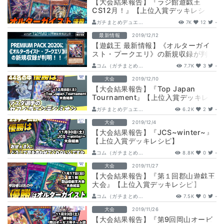
【大会結果報告】『ラジ館遊戯王
CS12月！』【上位入賞デッキレシ
ピ】
ガチまとめデュエ...
7K
12
-
最新情報
2019/12/12
【遊戯王 最新情報】《オルターガイ
スト・プークエリ》の新規収録が判
明！ ｜【PREMIUM PACK2020】
コム（ガチまとめ...
7.7K
3
-
大会
2019/12/10
【大会結果報告】『Top Japan
Tournament』【上位入賞デッキレシ
ピ】
ガチまとめデュエ...
6.2K
2
-
大会
2019/12/4
【大会結果報告】『JCS~winter~』
【上位入賞デッキレシピ】
コム（ガチまとめ...
8.8K
0
-
大会
2019/11/27
【大会結果報告】『第１回郡山遊戯王
大会』【上位入賞デッキレシピ】
コム（ガチまとめ...
7.5K
0
-
大会
2019/11/26
【大会結果報告】『第9回岡山オービ