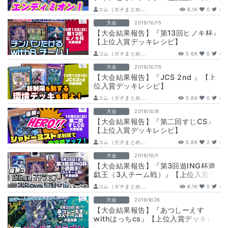
入賞デッキレシピ】
コム（ガチまとめ...
6.1K
0
-
大会
2019/10/15
【大会結果報告】『第13回ヒノキ杯』
【上位入賞デッキレシピ】
コム（ガチまとめ...
5.6K
0
-
大会
2019/10/15
【大会結果報告】『JCS 2nd 』【上
位入賞デッキレシピ】
コム（ガチまとめ...
5.6K
0
-
大会
2019/10/8
【大会結果報告】『第二回すじCS』
【上位入賞デッキレシピ】
コム（ガチまとめ...
5.8K
2
-
大会
2019/10/1
【大会結果報告】『第3回遊ING杯遊
戯王（3人チーム戦）』【上位入賞デ
ッキレシピ】
コム（ガチまとめ...
6.1K
0
-
大会
2019/9/26
【大会結果報告】『あつしーえす
withはっちcs』【上位入賞デッキレ
シピ】