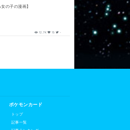
る女の子の漫画】
12.7K
15
-
ポケモンカード
トップ
記事一覧