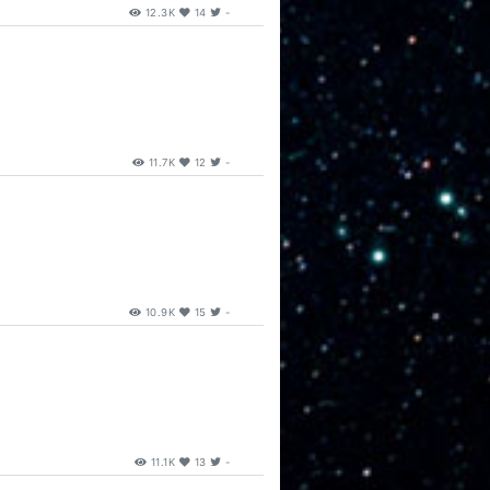
12.3K
14
-
11.7K
12
-
10.9K
15
-
11.1K
13
-