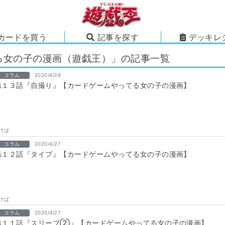
カードを買う
記事を探す
デッキレ
る女の子の漫画（遊戯王）」の記事一覧
コラム
2020/4/28
第１３話『自撮り』【カードゲームやってる女の子の漫画】
けぱ
コラム
2020/4/27
第１２話『タイプ』【カードゲームやってる女の子の漫画】
けぱ
コラム
2020/4/27
第１１話『スリーブ②』【カードゲームやってる女の子の漫画】