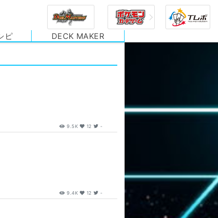
シピ
DECK MAKER
9.5K
12
-
9.4K
12
-