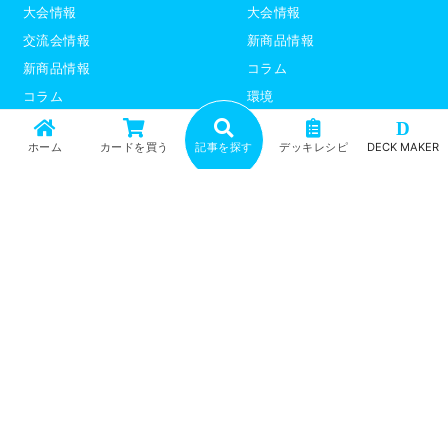
大会情報
大会情報
交流会情報
新商品情報
新商品情報
コラム
コラム
環境
環境
デッキレシピ
D
ホーム
カードを買う
記事を探す
デッキレシピ
DECK MAKER
デッキレシピ
デッキテーマ解説
デッキテーマ解説
ライター紹介
ライター紹介
デュエプレ
ポケモンカード
トップ
記事一覧
記事ランキング
最新情報
新商品情報
コラム
環境