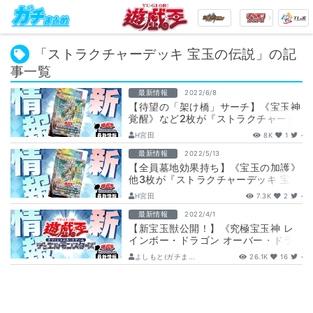
「ストラクチャーデッキ 宝玉の伝説」の記
事一覧
最新情報
2022/6/8
【待望の「架け橋」サーチ】《宝玉神
覚醒》など2枚が『ストラクチャーデ
ッキ 宝玉の伝説』に収録判明！
H宮田
8K
1
-
最新情報
2022/5/13
【全員墓地効果持ち】《宝玉の加護》
他3枚が『ストラクチャーデッキ 宝玉
の伝説』に収録判明！
H宮田
7.3K
2
-
最新情報
2022/4/1
【新宝玉獣公開！】《究極宝玉神 レ
インボー・ドラゴン オーバー・ドラ
イブ》が『ストラクチャーデッキ 宝
よしもと(ガチま...
26.1K
16
-
玉の伝説…