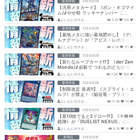
最新情報
2023/3/29
【汎用メタカード】《ボン・キゴマイ
ム/♪やせ蛙 ラッキーナンバー ここに
あり》が『アビス・レボリューション
よしもと(ガチま...
5.1K
170
-
第…
最新情報
2023/3/28
【墓地メタに強い墓地肥やし】《グ:
ルナグーシ》が『アビス・レボリュー
ション 第1弾 双竜戦記』に収録判明！
よしもと(ガチま...
4.7K
171
-
最新情報
2023/3/28
【新たなループカード!?】《der’Zen
Mondo/♪必殺で つわものどもが 夢
の跡》が『アビス・レボリュ…
よしもと(ガチま...
7.5K
169
-
最新情報
2023/3/28
【制限改定 発表!!】《スプライト・エ
ルフ》が禁止！《焔征竜－ブラスタ
ー》が解除！『2023年4月1日リミッ
よしもと(ガチま...
11.3K
14
-
ト…
最新情報
2023/3/23
【星10捨てると2ドロー!?】《十種神
鏡陣》が『DUELIST NEXUS』に収
録判明！
よしもと(ガチま...
8.7K
18
-
新商品
2023/3/18