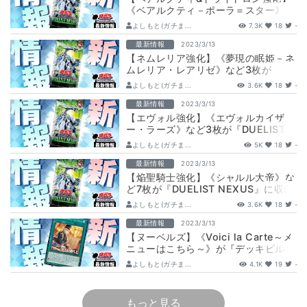
《ベアルクティ－ポーラ＝スター》
《天極輝士－熊斗竜巧α》が『DUE…
よしもと(ガチま...
7.3K
18
-
最新情報
2023/3/13
【ネムレリア強化】《夢現の眠姫－ネ
ムレリア・レアリゼ》など3枚が
『DUELIST NEXUS』に収録判明！
よしもと(ガチま...
3.6K
18
-
最新情報
2023/3/13
【エヴォル強化】《エヴォルカイザ
ー・ラーズ》など3枚が『DUELIST
NEXUS』に収録判明！
よしもと(ガチま...
5K
18
-
最新情報
2023/3/13
【焔聖騎士強化】《シャルル大帝》な
ど7枚が『DUELIST NEXUS』に収録
判明！
よしもと(ガチま...
3.6K
18
-
最新情報
2023/3/13
【ヌーベルズ】《Voici la Carte～メ
ニューはこちら～》が『デッキビルド
パック ワイルド・サバイバー…
よしもと(ガチま...
4.1K
19
-
もっと見る