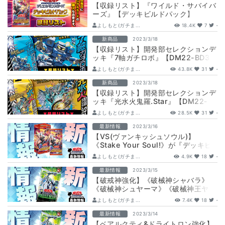
【収録リスト】『ワイルド・サバイバ
ーズ』【デッキビルドパック】
よしもと(ガチま...
18.4K
7
-
新商品
2023/3/18
【収録リスト】開発部セレクションデ
ッキ『7軸ガチロボ』【DM22-BD3】
よしもと(ガチま...
43.8K
31
-
新商品
2023/3/18
【収録リスト】開発部セレクションデ
ッキ『光水火鬼羅.Star』【DM22-
BD3/ラッカキラスタ―】
よしもと(ガチま...
28.5K
31
-
最新情報
2023/3/16
【VS(ヴァンキッシュソウル)】
《Stake Your Soul!》が『デッキビ
ルドパック ワイルド・サバイバ…
よしもと(ガチま...
4.9K
18
-
最新情報
2023/3/15
【破戒神強化】《破械神シャバラ》
《破械神シュヤーマ》《破械神王ヤ
マ》が『DUELIST NEXUS』に収録
よしもと(ガチま...
7.4K
18
-
判明…
最新情報
2023/3/14
【ベアルクティ&ドライトロン強化】