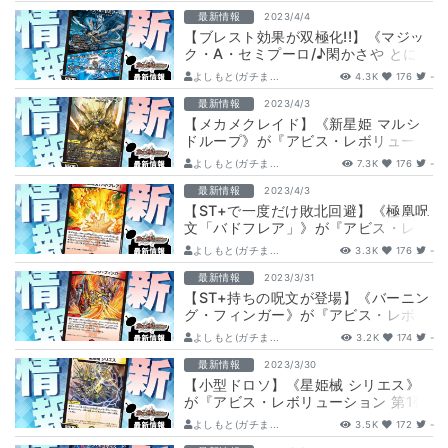
最新情報
2023/4/4
【ブレスト効果が双極化!!】《マジッ
ク・A・セミプーロ/♪閑かさや とにか
くブレイン 蝉ミンミン》が『アビ
よしもと(ガチま...
4.3K
176
-
ス・…
最新情報
2023/4/3
【メカメクレイド】《新星姫 マルシ
ドループ》が『アビス・レボリューシ
ョン 第1弾 双竜戦記』に収録判明！
よしもと(ガチま...
7.3K
176
-
最新情報
2023/4/3
【ST+で一度だけ敗北回避】《極凰呪
文「バドフレア」》が『アビス・レボ
リューション 第1弾 双竜戦記』に収録
よしもと(ガチま...
3.3K
176
-
判…
最新情報
2023/3/31
【ST+持ちの呪文が登場】《バーニン
グ・フィンガー》が『アビス・レボリ
ューション 第1弾 双竜戦記』に収録判
よしもと(ガチま...
3.2K
174
-
明…
最新情報
2023/3/30
【小型ドロソ】《星姫械 シリエス》
が『アビス・レボリューション 第1弾
双竜戦記』に収録判明！
よしもと(ガチま...
3.5K
172
-