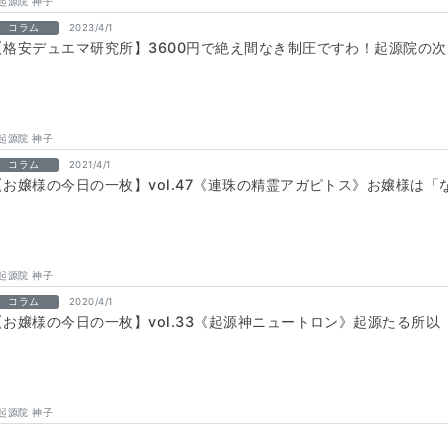
起源院 神子
コラム
2023/4/1
【格安デュエマ研究所】3600円で絶え間なき制圧ですわ！起源院の
起源院 神子
コラム
2021/4/1
【お嬢様の今日の一枚】vol.47《連珠の精霊アガピトス》お嬢様は
起源院 神子
コラム
2020/4/1
【お嬢様の今日の一枚】vol.33《起源神ニュートロン》起源たる所以
起源院 神子