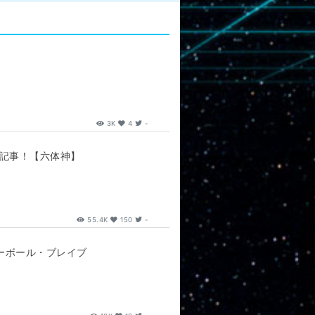
3K
4
-
説記事！【六体神】
55.4K
150
-
ノーボール・ブレイブ