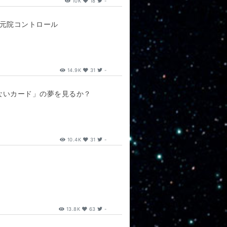
10K
18
-
次元院コントロール
14.9K
31
-
「ないカード」の夢を見るか？
10.4K
31
-
13.8K
63
-