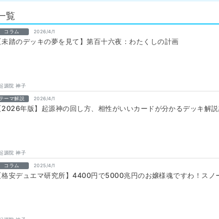
一覧
コラム
2026/4/1
【未踏のデッキの夢を見て】第百十六夜：わたくしの計画
起源院 神子
テーマ解説
2026/4/1
【2026年版】起源神の回し方、相性がいいカードが分かるデッキ解
起源院 神子
コラム
2025/4/1
【格安デュエマ研究所】4400円で5000兆円のお嬢様魂ですわ！ス