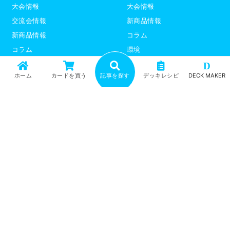
大会情報
大会情報
交流会情報
新商品情報
新商品情報
コラム
コラム
環境
環境
デッキレシピ
D
ホーム
カードを買う
記事を探す
デッキレシピ
DECK MAKER
デッキレシピ
デッキテーマ解説
デッキテーマ解説
ライター紹介
ライター紹介
デュエプレ
ポケモンカード
トップ
記事一覧
記事ランキング
最新情報
新商品情報
コラム
環境