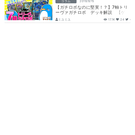
コラム
2019/9/15
【ガチロボなのに堅実！？】7軸トリ
ーヴァガチロボ デッキ解説 【ゲス
トライター：ミユミユ】
ミユミユ
17.1K
24
-