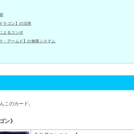
開
ドラゴン】の活用
によるコンボ
ク・アームド】の無限システム
んこのカード。
ゴン》