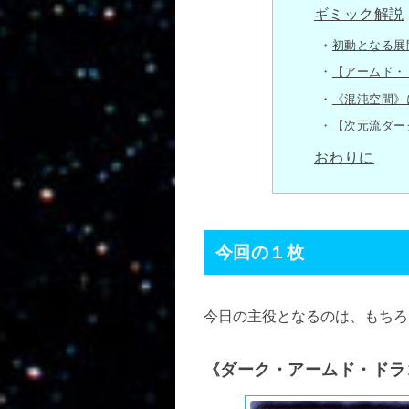
ギミック解説
初動となる展
【アームド・
《混沌空間》
【次元流ダー
おわりに
今回の１枚
今日の主役となるのは、もちろ
《ダーク・アームド・ドラ