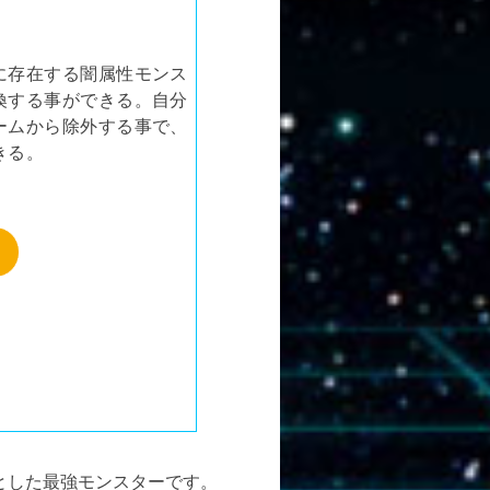
に存在する闇属性モンス
喚する事ができる。自分
ームから除外する事で、
きる。
とした最強モンスターです。