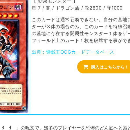
【 効果モンスター 】
星 7 / 闇 / ドラゴン族 / 攻2800 / 守1000
このカードは通常召喚できない。自分の墓地
ターが３体の場合のみ、このカードを特殊召
の墓地に存在する闇属性モンスター１体をゲ
フィールド上のカード１枚を破壊する事がで
出典：遊戯王OCGカードデータベース
購入はこちらから！
ﾝ ﾀ ｲ
」の呪文で、幾多のプレイヤーを恐怖のどん底へと落