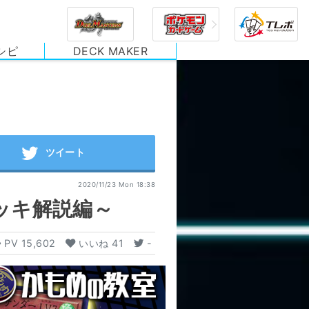
シピ
DECK MAKER
2020/11/23 Mon 18:38
ッキ解説編～
PV
15,602
いいね
41
-