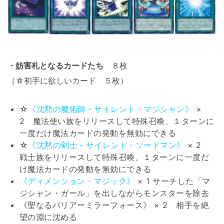
・妨害札となるカードたち
８枚
（☆初手に欲しいカード ５枚）
☆
《沈黙の魔術師－サイレント・マジシャン》
×
2 魔法使い族をリリースして特殊召喚、１ターンに
一度だけ魔法カードの発動を無効にできる
☆
《沈黙の剣士－サイレント・ソードマン》
× 2
戦士族をリリースして特殊召喚、１ターンに一度だ
け魔法カードの発動を無効にできる
《ディメンション・マジック》
× 1 サーチした「マ
ジシャン・ガール」を出しながらモンスターを除去
《聖なるバリアーミラーフォース》 × 2 相手を絶
望の淵に沈める