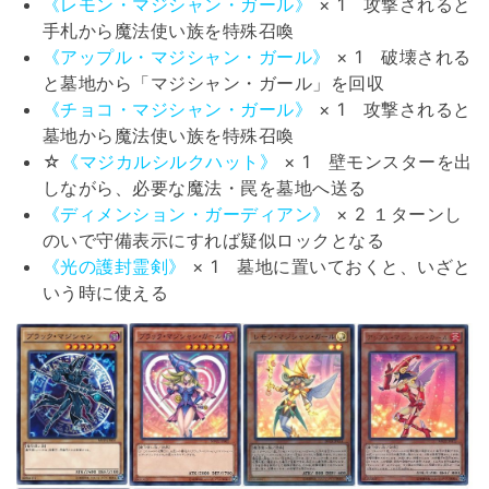
《レモン・マジシャン・ガール》
× 1 攻撃されると
手札から魔法使い族を特殊召喚
《アップル・マジシャン・ガール》
× 1 破壊される
と墓地から「マジシャン・ガール」を回収
《チョコ・マジシャン・ガール》
× 1 攻撃されると
墓地から魔法使い族を特殊召喚
☆
《マジカルシルクハット》
× 1 壁モンスターを出
しながら、必要な魔法・罠を墓地へ送る
《ディメンション・ガーディアン》
× 2 １ターンし
のいで守備表示にすれば疑似ロックとなる
《光の護封霊剣》
× 1 墓地に置いておくと、いざと
いう時に使える