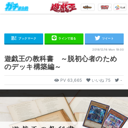
2019/12/16 Mon 19:00
遊戯王の教科書 ～脱初心者のため
のデッキ構築編～
PV
63,665
いいね
75
-