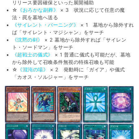
リリース要因確保といった展開補助
☆
《おろかな副葬》
× 3 状況に応じて任意の魔
法・罠を墓地へ送る
《サイレント・バーニング》
× 1 墓地から除外すれ
ば「サイレント・マジシャン」をサーチ
《沈黙の剣》
× 2 墓地から除外すれば「サイレン
ト・ソードマン」をサーチ
《超戦士の儀式》
× 1 普通に儀式も可能だが、墓地
から除外して召喚条件無視の特殊召喚も可能
☆
《混沌の場》
× 2 発動時に「ガイア」や儀式
「カオス・ソルジャー」をサーチ