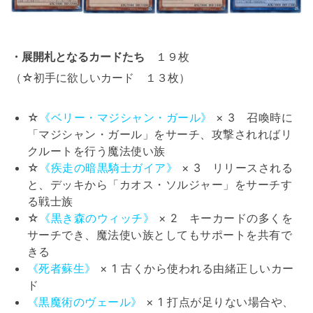
・展開札となるカードたち
１９枚
（☆初手に欲しいカード １３枚）
☆
《ベリー・マジシャン・ガール》
× 3 召喚時に
「マジシャン・ガール」をサーチ、攻撃されればリ
クルートを行う魔法使い族
☆
《疾走の暗黒騎士ガイア》
× 3 リリースされる
と、デッキから「カオス・ソルジャー」をサーチす
る戦士族
☆
《黒き森のウィッチ》
× 2 キーカードの多くを
サーチでき、魔法使い族としてもサポートを共有で
きる
《死者蘇生》
× 1 古くから使われる由緒正しいカー
ド
《黒魔術のヴェール》
× 1 打点が足りない場合や、