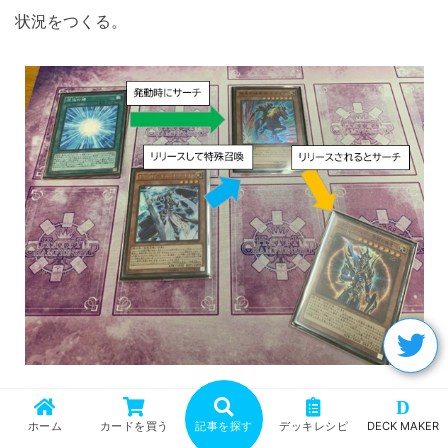
状況をつくる。
D
このデッキでは、上記の動きを主軸として構築を行ってい
ホーム
カードを買う
記事を探す
デッキレシピ
DECK MAKER