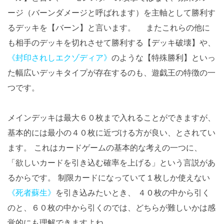
ージ（バーンダメージと呼ばれます）を主軸として勝利す
るデッキを【バーン】と言います。 またこれらの他に
も相手のデッキを切れさせて勝利する【デッキ破壊】や、
《封印されしエクゾディア》
のような【特殊勝利】といっ
た幅広いデッキタイプが存在するのも、遊戯王の特徴の一
つです。
メインデッキは最大６０枚まで入れることができますが、
基本的には最小の４０枚に近づける方が良い、とされてい
ます。 これはカードゲームの基本的な考えの一つに、
「欲しいカードを引き込む確率を上げる」という言説があ
るからです。 制限カードになっていて１枚しか使えない
《死者蘇生》
を引き込みたいとき、 ４０枚の中から引く
のと、６０枚の中から引くのでは、どちらが難しいかは感
覚的にも理解できますよね。