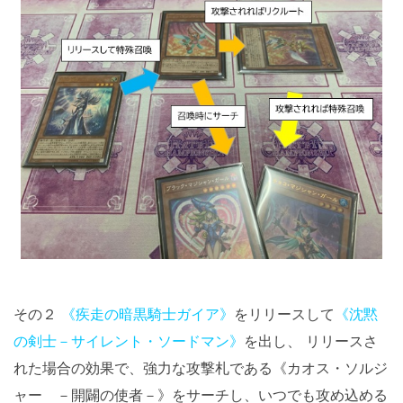
その２
《疾走の暗黒騎士ガイア》
をリリースして
《沈黙
の剣士－サイレント・ソードマン》
を出し、 リリースさ
れた場合の効果で、強力な攻撃札である《カオス・ソルジ
ャー －開闢の使者－》をサーチし、いつでも攻め込める