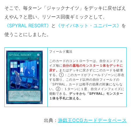
そこで、毎ターン「ジャックナイツ」をデッキに戻せばえ
えやん？と思い、リソース回復ギミックとして、
《SPYRAL RESORT》
と
《サイバネット・ユニバース》
を
使うことにしました。
フィールド魔法
このカードのコントローラーは、自分エンドフェ
イズ毎に
自分の墓地のモンスター１体をデッキに
戻す。
またはデッキに戻さずにこのカードを破壊
する。①：このカードがフィールドゾーンに存在
する限り、このカード以外の自分フィールドの
「SPYRAL」カードは相手の効果の対象にならな
い。②：１ターンに１度、自分メインフェイズに
発動できる。
デッキから「SPYRAL」モンスター
１体を手札に加える。
出典：
遊戯王OCGカードデータベース