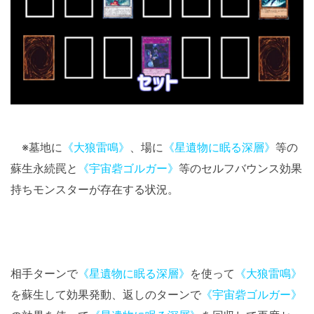
※墓地に
《大狼雷鳴》
、場に
《星遺物に眠る深層》
等の
蘇生永続罠と
《宇宙砦ゴルガー》
等のセルフバウンス効果
持ちモンスターが存在する状況。
相手ターンで
《星遺物に眠る深層》
を使って
《大狼雷鳴》
を蘇生して効果発動、返しのターンで
《宇宙砦ゴルガー》