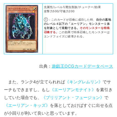
光属性/レベル1/爬虫類族/チューナー/効果
攻撃力500/守備力200
①：このカードが召喚に成功した時、
自分の墓地
のレベル４以下の「エーリアン」モンスター１体
を対象として発動できる。
そのモンスターを特殊
召喚する。
この効果で特殊召喚したモンスターは
エンドフェイズに破壊される。
出典：
遊戯王OCGカードデータベース
また、ランク4が立てられれば
《キングレムリン》
でサ
ーチもできますし、もし
《エーリアンモナイト》
を素引き
していた場合でも、
《ブリリアント・フュージョン》
で
《エーリアン・キッズ》
を落としておけばすぐに出せる点
が小回りが利いて良いと思っています。