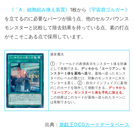
《「A」細胞組み換え装置》
1枚から
《宇宙砦ゴルガー》
を立てるのに必要なパーツが揃う点、他のセルフバウンス
モンスターと比較して除去効果を持っている点、素の打点
がそこそこある点で採用しています。
速攻魔法
①：フィールドの表側表示モンスター１体を対象
として発動できる。
デッキから「エーリアン」モ
ンスター１体を墓地へ送り、
墓地へ送ったモンス
ターのレベルの数だけ、対象のモンスターにAカ
ウンターを置く。②：自分メインフェイズに墓地
のこのカードを除外して発動できる。
デッキから
「エーリアン」モンスター１体を手札に加える。
この効果はこのカードが墓地へ送られたターンに
は発動できない。
出典：
遊戯王OCGカードデータベース