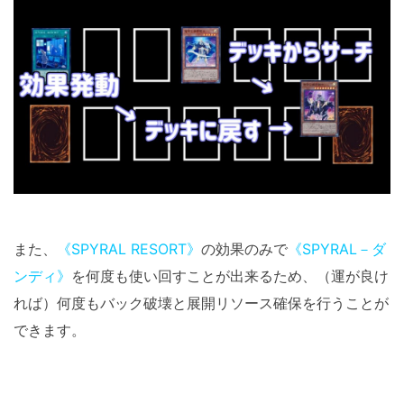
また、
《SPYRAL RESORT》
の効果のみで
《SPYRAL－ダ
ンディ》
を何度も使い回すことが出来るため、（運が良け
れば）何度もバック破壊と展開リソース確保を行うことが
できます。