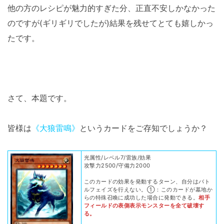
他の方のレシピが魅力的すぎた分、正直不安しかなかった
のですが(ギリギリでしたが)結果を残せてとても嬉しかっ
たです。
さて、本題です。
皆様は
《大狼雷鳴》
というカードをご存知でしょうか？
光属性/レベル7/雷族/効果
攻撃力2500/守備力2000
このカードの効果を発動するターン、自分はバト
ルフェイズを行えない。①：このカードが墓地か
らの特殊召喚に成功した場合に発動できる。
相手
フィールドの表側表示モンスターを全て破壊す
る。