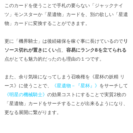
このカードを使うことで手札の要らない「ジャックナイ
ツ」モンスターか「星遺物」カードを、別の欲しい「星遺
物」カードに変換することができます。
更に「機界騎士」は後続確保を稼ぐ事に長けているので
リ
ソース切れが置きにくい
点、
容易にランク8を立てられる
点がとても魅力的だったのも理由の１つです。
また、余り気味になってしまう召喚権を《星杯の妖精 リ
ース》に使うことで、
《星遺物－『星杯』》
をサーチして
《明星の機械騎士》
の効果コストにすることで実質2枚の
「星遺物」カードをサーチすることが出来るようになり、
更なる展開に繋がります。