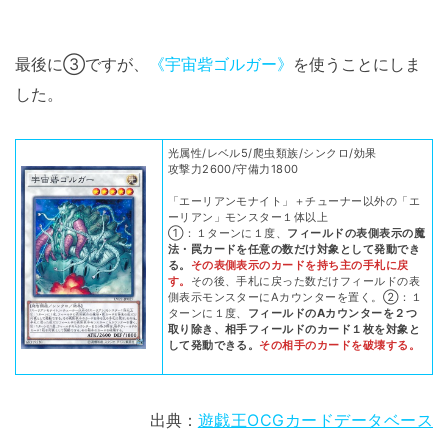
最後に③ですが、
《宇宙砦ゴルガー》
を使うことにしま
した。
光属性/レベル5/爬虫類族/シンクロ/効果
攻撃力2600/守備力1800
「エーリアンモナイト」＋チューナー以外の「エ
ーリアン」モンスター１体以上
①：１ターンに１度、
フィールドの表側表示の魔
法・罠カードを任意の数だけ対象として発動でき
る。
その表側表示のカードを持ち主の手札に戻
す。
その後、手札に戻った数だけフィールドの表
側表示モンスターにAカウンターを置く。②：１
ターンに１度、
フィールドのAカウンターを２つ
取り除き、相手フィールドのカード１枚を対象と
して発動できる。
その相手のカードを破壊する。
出典：
遊戯王OCGカードデータベース