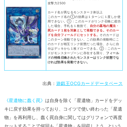
攻撃力2500
カード名が異なるモンスター２体以上
このカード名の①の効果は１ターンに１度しか使
用できない。①：このカードがリンク召喚に成功
した場合、手札を１枚捨て、
自分の墓地の魔法・
罠カード１枚を対象として発動できる。そのカー
ドを自分フィールドにセットする。
そのカードは
このターン発動できない。この効果の発動時にこ
のカードが相互リンク状態だった場合、さらに自
分はデッキから１枚ドローできる。②：このカー
ドがモンスターゾーンに存在する限り、
フィール
ドの特殊召喚されたモンスターはリンク状態でな
ければ効果を発動できない。
出典：
遊戯王OCGカードデータベース
《星遺物に蠢く罠》
は自身を除く「星遺物」カードをデッ
キに戻す効果を持っており、コイツで使い終わった「星遺
物」を再利用し、蠢く罠自身に関してはグリフォンで再度
セットすることで何回も「星遺物」を回収しよう…という