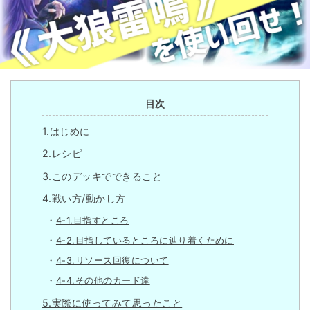
目次
1.はじめに
2.レシピ
3.このデッキでできること
4.戦い方/動かし方
4-1.目指すところ
4-2.目指しているところに辿り着くために
4-3.リソース回復について
4-4.その他のカード達
5.実際に使ってみて思ったこと