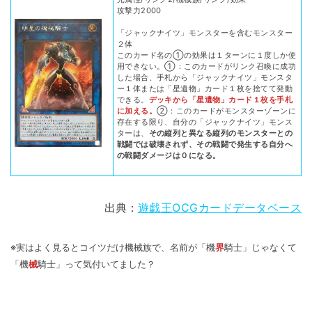
攻撃力2000
「ジャックナイツ」モンスターを含むモンスター
２体
このカード名の①の効果は１ターンに１度しか使
用できない。①：このカードがリンク召喚に成功
した場合、手札から「ジャックナイツ」モンスタ
ー１体または「星遺物」カード１枚を捨てて発動
できる。
デッキから「星遺物」カード１枚を手札
に加える。
②：このカードがモンスターゾーンに
存在する限り、自分の「ジャックナイツ」モンス
ターは、
その縦列と異なる縦列のモンスターとの
戦闘では破壊されず、その戦闘で発生する自分へ
の戦闘ダメージは０になる。
出典：
遊戯王OCGカードデータベース
※実はよく見るとコイツだけ機械族で、名前が「機
界
騎士」じゃなくて
「機
械
騎士」って気付いてました？