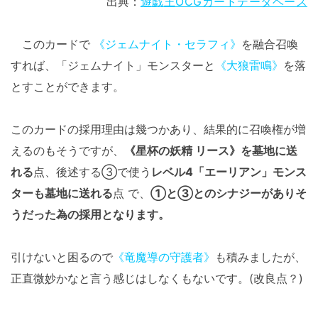
出典：
遊戯王OCGカードデータベース
このカードで
《ジェムナイト・セラフィ》
を融合召喚
すれば、「ジェムナイト」モンスターと
《大狼雷鳴》
を落
とすことができます。
このカードの採用理由は幾つかあり、結果的に召喚権が増
えるのもそうですが、
《星杯の妖精 リース》を墓地に送
れる
点、後述する③で使う
レベル4「エーリアン」モンス
ターも墓地に送れる
点 で、
①と③とのシナジーがありそ
うだった為の採用となります。
引けないと困るので
《竜魔導の守護者》
も積みましたが、
正直微妙かなと言う感じはしなくもないです。(改良点？)