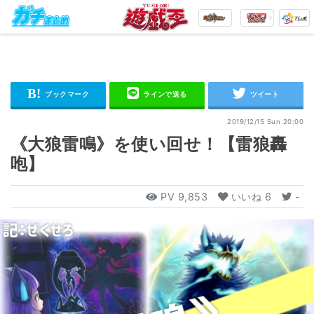
2019/12/15 Sun 20:00
《大狼雷鳴》を使い回せ！【雷狼轟
咆】
PV
9,853
いいね
6
-