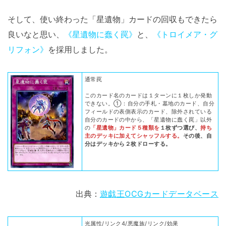
そして、使い終わった「星遺物」カードの回収もできたら
良いなと思い、
《星遺物に蠢く罠》
と、
《トロイメア・グ
リフォン》
を採用しました。
通常罠
このカード名のカードは１ターンに１枚しか発動
できない。①：自分の手札・墓地のカード、自分
フィールドの表側表示のカード、除外されている
自分のカードの中から、「星遺物に蠢く罠」以外
の
「星遺物」カード５種類を
１枚ずつ選び、
持ち
主のデッキに加えてシャッフルする。
その後、自
分はデッキから２枚ドローする。
出典：
遊戯王OCGカードデータベース
光属性/リンク4/悪魔族/リンク/効果