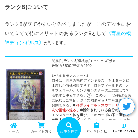
ランク8について
ランク8が立てやすいと先述しましたが、このデッキにお
いて立てて特にメリットのあるランク8として
《宵星の機
神ディンギルス》
がいます。
闇属性/ランク8/機械族/エクシーズ/効果
攻撃力2600/守備力2100
レベル８モンスター×２
自分は「宵星の機神ディンギルス」を１ターンに
１度しか特殊召喚できず、自分フィールドの「オ
ルフェゴール」リンクモンスターの上に重ねてX
召喚する事もできる。①：このカードが特殊召喚
に成功した場合、以下の効果から１つを選択して
発動できる。●
相手フィールドのカード１枚を選
んで墓地へ送る。
●
除外されている自分の機械族
モンスター１体を選び、このカードの下に重ねて
X素材とする。
②：自分フィールドのカードが戦
D
闘・効果で破壊される場合、代わりにこのカード
のX素材を１つ取り除く事ができる。
ホーム
カードを買う
記事を探す
デッキレシピ
DECK MAKER