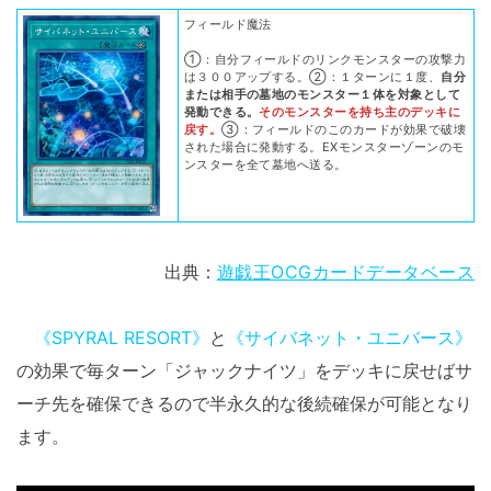
フィールド魔法
①：自分フィールドのリンクモンスターの攻撃力
は３００アップする。②：１ターンに１度、
自分
または相手の墓地のモンスター１体を対象として
発動できる。
そのモンスターを持ち主のデッキに
戻す。
③：フィールドのこのカードが効果で破壊
された場合に発動する。EXモンスターゾーンのモ
ンスターを全て墓地へ送る。
出典：
遊戯王OCGカードデータベース
《SPYRAL RESORT》
と
《サイバネット・ユニバース》
の効果で毎ターン「ジャックナイツ」をデッキに戻せばサ
ーチ先を確保できるので半永久的な後続確保が可能となり
ます。