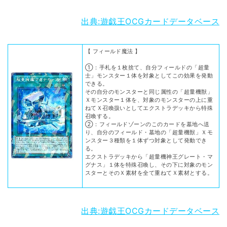
出典:遊戯王OCGカードデータベース
【 フィールド魔法 】
①：手札を１枚捨て、自分フィールドの「超量
士」モンスター１体を対象としてこの効果を発動
できる。
その自分のモンスターと同じ属性の「超量機獣」
Ｘモンスター１体を、対象のモンスターの上に重
ねてＸ召喚扱いとしてエクストラデッキから特殊
召喚する。
②：フィールドゾーンのこのカードを墓地へ送
り、自分のフィールド・墓地の「超量機獣」Ｘモ
ンスター３種類を１体ずつ対象として発動でき
る。
エクストラデッキから「超量機神王グレート・マ
グナス」１体を特殊召喚し、その下に対象のモン
スターとそのＸ素材を全て重ねてＸ素材とする。
出典:遊戯王OCGカードデータベース