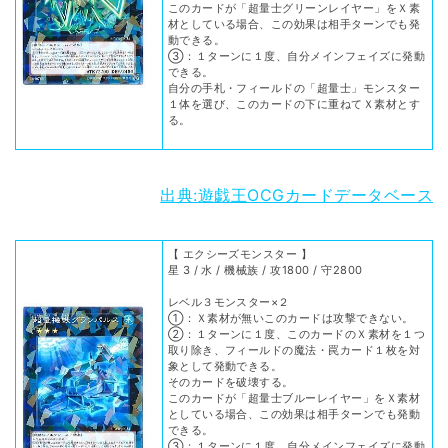
このカードが「超量士グリーンレイヤー」をＸ素
材としている場合、この効果は相手ターンでも発
動できる。
③：１ターンに１度、自分メインフェイズに発動
できる。
自分の手札・フィールドの「超量士」モンスター
１体を選び、このカードの下に重ねてＸ素材とす
る。
出典:遊戯王OCGカードデータベース
【 エクシーズモンスター 】
星 3 / 水 / 機械族 / 攻1800 / 守2800
レベル３モンスター×２
①：Ｘ素材が無いこのカードは攻撃できない。
②：１ターンに１度、このカードのＸ素材を１つ
取り除き、フィールドの魔法・罠カード１枚を対
象として発動できる。
そのカードを破壊する。
このカードが「超量士ブルーレイヤー」をＸ素材
としている場合、この効果は相手ターンでも発動
できる。
③：１ターンに１度、自分メインフェイズに発動