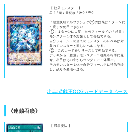
【 効果モンスター 】
星 1 / 光 / 天使族 / 攻0 / 守0
「超量妖精アルファン」の②の効果は１ターンに
１度しか使用できない。
①：１ターンに１度、自分フィールドの「超量」
モンスター１体を対象として発動できる。
自分フィールドの全てのモンスターのレベルは対
象のモンスターと同じレベルになる。
②：このカードをリリースして発動できる。
デッキから「超量」モンスター３種類を相手に見
せ、相手はその中からランダムに１体選ぶ。
そのモンスター１体を自分フィールドに特殊召喚
し、残りを墓地へ送る。
出典:遊戯王OCGカードデータベース
《連鎖召喚》
【 通常魔法 】