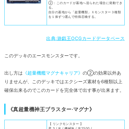
②：このカードが墓地へ送られた場合に発動でき
る。
自分の墓地から「超量機獣」Ｘモンスター３種類
を１体ずつ選んで特殊召喚する。
出典:遊戯王OCGカードデータベース
このデッキのエースモンスターです。
出し方は
《超量機艦マグナキャリア》
の②の効果以外あ
りませんが、このデッキではエクシーズ素材を6種類以上
確保出来るのでこのカードを完全体で出す事が出来ます。
《真超量機神王ブラスター·マグナ》
【 リンクモンスター 】
星 3 / 光 / 機械族 / 攻2500 /