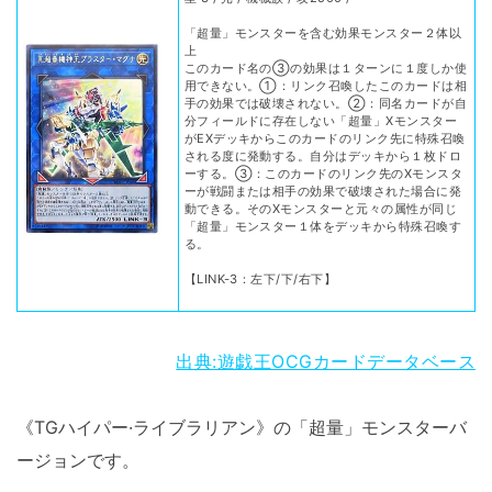
「超量」モンスターを含む効果モンスター２体以
上
このカード名の③の効果は１ターンに１度しか使
用できない。①：リンク召喚したこのカードは相
手の効果では破壊されない。②：同名カードが自
分フィールドに存在しない「超量」Xモンスター
がEXデッキからこのカードのリンク先に特殊召喚
される度に発動する。自分はデッキから１枚ドロ
ーする。③：このカードのリンク先のXモンスタ
ーが戦闘または相手の効果で破壊された場合に発
動できる。そのXモンスターと元々の属性が同じ
「超量」モンスター１体をデッキから特殊召喚す
る。
【LINK-3：左下/下/右下】
出典:遊戯王OCGカードデータベース
《TGハイパー·ライブラリアン》の「超量」モンスターバ
ージョンです。