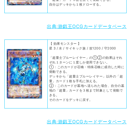
自分はデッキから１枚ドローする。
出典:遊戯王OCGカードデータベース
【 効果モンスター 】
星 3 / 水 / サイキック族 / 攻1200 / 守2000
「超量士ブルーレイヤー」の①②の効果はそれ
ぞれ１ターンに１度しか使用できない。
①：このカードが召喚・特殊召喚に成功した時に
発動できる。
デッキから「超量士ブルーレイヤー」以外の「超
量」カード１枚を手札に加える。
②：このカードが墓地へ送られた場合、自分の墓
地の「超量」カードを３枚まで対象として発動で
きる。
そのカードをデッキに戻す。
出典:遊戯王OCGカードデータベース