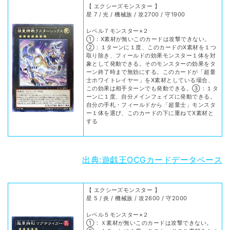
【 エクシーズモンスター 】
星 7 / 光 / 機械族 / 攻2700 / 守1900
レベル７モンスター×２
①：X素材が無いこのカードは攻撃できない。
②：１ターンに１度、このカードのX素材を１つ
取り除き、フィールドの効果モンスター１体を対
象として発動できる。そのモンスターの効果をタ
ーン終了時まで無効にする。このカードが「超量
士ホワイトレイヤー」をX素材としている場合、
この効果は相手ターンでも発動できる。③：１タ
ーンに１度、自分メインフェイズに発動できる。
自分の手札・フィールドから「超量士」モンスタ
ー１体を選び、このカードの下に重ねてX素材と
する
出典:遊戯王OCGカードデータベース
【 エクシーズモンスター 】
星 5 / 炎 / 機械族 / 攻2600 / 守2000
レベル５モンスター×２
①：Ｘ素材が無いこのカードは攻撃できない。