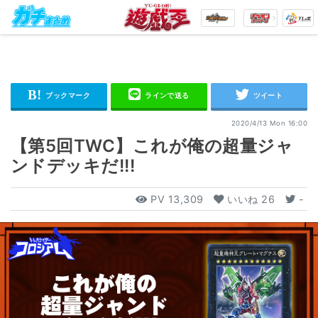
2020/4/13 Mon 16:00
【第5回TWC】これが俺の超量ジャ
ンドデッキだ!!!
PV
13,309
いいね
26
-