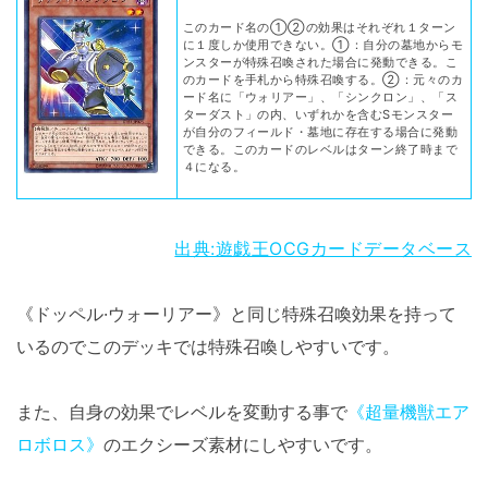
このカード名の①②の効果はそれぞれ１ターン
に１度しか使用できない。①：自分の墓地からモ
ンスターが特殊召喚された場合に発動できる。こ
のカードを手札から特殊召喚する。②：元々のカ
ード名に「ウォリアー」、「シンクロン」、「ス
ターダスト」の内、いずれかを含むSモンスター
が自分のフィールド・墓地に存在する場合に発動
できる。このカードのレベルはターン終了時まで
４になる。
出典:遊戯王OCGカードデータベース
《ドッペル·ウォーリアー》と同じ特殊召喚効果を持って
いるのでこのデッキでは特殊召喚しやすいです。
また、自身の効果でレベルを変動する事で
《超量機獣エア
ロボロス》
のエクシーズ素材にしやすいです。