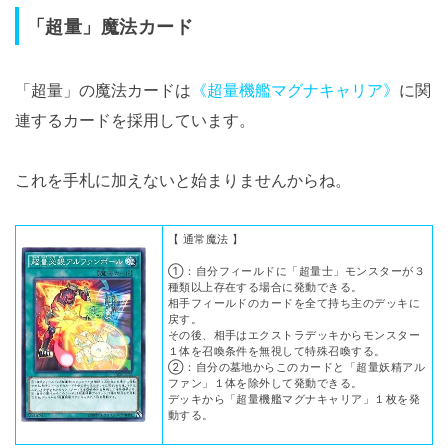
「超量」魔法カード
「超量」の魔法カードは
《超量機艦マグナキャリア》
に関
連するカードを採用しています。
これを手札に加えないと始まりませんからね。
【 通常魔法 】
①：自分フィールドに「超量士」モンスターが３
種類以上存在する場合に発動できる。
相手フィールドのカードを全て持ち主のデッキに
戻す。
その後、相手はエクストラデッキからモンスター
１体を召喚条件を無視して特殊召喚する。
②：自分の墓地からこのカードと「超量妖精アル
ファン」１体を除外して発動できる。
デッキから「超量機艦マグナキャリア」１枚を発
動する。