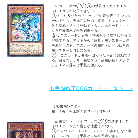
このカード名の①②③の効果はそれぞれ１ター
ンに１度しか使用できない。
①：手札及び自分フィールドの表側表示モンスタ
ーの中から、光属性以外の「超量」モンスター１
体を墓地へ送って発動できる。このカードを手札
から守備表示で特殊召喚する。
②：このカードが召喚・特殊召喚に成功した時に
発動できる。デッキから「超量」モンスター１体
を墓地へ送る。このカードの属性・レベルはその
モンスターと同じになる。
③：このカードが墓地へ送られた場合に発動でき
る。自分のデッキ・墓地から「超量妖精アルファ
ン」１体を選んで手札に加える。
出典:遊戯王OCGカードデータベース
【 効果モンスター 】
星 5 / 炎 / 戦士族 / 攻2000 / 守800
「超量士レッドレイヤー」の②③の効果はそれ
ぞれ１ターンに１度しか使用できない。
①：自分フィールドにモンスターが存在しない場
合、このカードは手札から特殊召喚できる。