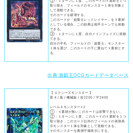
②：１ターンに１度、このカードのＸ素材を１つ
取り除き、フィールドのモンスター１体を対象と
して発動できる。
そのカードを破壊する。
このカードが「超量士レッドレイヤー」をＸ素材
としている場合、この効果は相手ターンでも発動
できる。
③：１ターンに１度、自分メインフェイズに発動
できる。
自分の手札・フィールドの「超量士」モンスター
１体を選び、このカードの下に重ねてＸ素材とす
る。
出典:遊戯王OCGカードデータベース
【 エクシーズモンスター 】
星 4 / 風 / 機械族 / 攻2200 / 守2400
レベル４モンスター×２
①：Ｘ素材が無いこのカードは攻撃できない。
②：１ターンに１度、このカードのＸ素材を１つ
取り除き、このカード以外のフィールドの表側表
示モンスター１体を対象として発動できる。
そのモンスターを裏側守備表示にする。