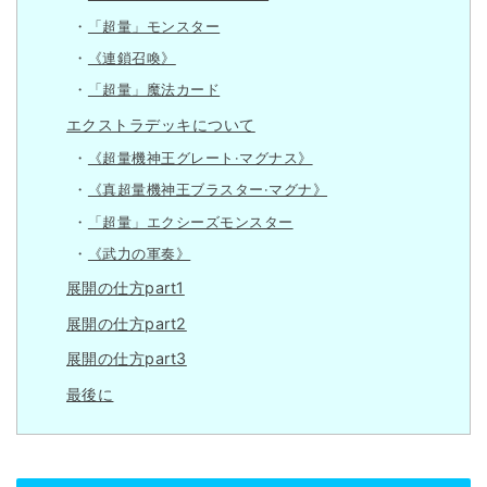
「超量」モンスター
《連鎖召喚》
「超量」魔法カード
エクストラデッキについて
《超量機神王グレート·マグナス》
《真超量機神王ブラスター·マグナ》
「超量」エクシーズモンスター
《武力の軍奏》
展開の仕方part1
展開の仕方part2
展開の仕方part3
最後に