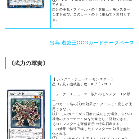
できる。
自分の手札・フィールドの「超量士」モンスター
１体を選び、このカードの下に重ねてＸ素材とす
る。
出典:遊戯王OCGカードデータベース
《武力の軍奏》
【 シンクロ・チューナーモンスター 】
星 3 / 風 / 機械族 / 攻500 / 守2200
チューナー＋チューナー以外のモンスター１体以
上
このカード名の①の効果は１ターンに１度しか使
用できない。
①：このカードがＳ召喚に成功した場合、自分の
墓地のチューナー１体を対象として発動できる。
そのモンスターを守備表示で特殊召喚する。
この効果で特殊召喚したモンスターの効果は無効
化される。
②：このカードをＳ素材としたＳモンスターは、