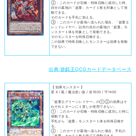
②：このカードが召喚・特殊召喚に成功した時、
自分の墓地の「超量」カード１枚を対象として発
動できる。
そのカードを手札に加える。
③：このカードが墓地へ送られた場合、「超量士
レッドレイヤー」以外の自分の墓地の「超量」モ
ンスター１体を対象として発動できる。
そのモンスターを特殊召喚する。
この効果で特殊召喚したモンスターは効果を発動
できない。
出典:遊戯王OCGカードデータベース
【 効果モンスター 】
星 4 / 風 / 魔法使い族 / 攻1600 / 守1400
「超量士グリーンレイヤー」の①②の効果はそ
れぞれ１ターンに１度しか使用できない。
①：このカードが召喚・特殊召喚に成功した時に
発動できる。
手札から「超量」モンスター１体を特殊召喚す
る。
②：このカードが墓地へ送られた場合、手札の
「超量」カード１枚を捨てて発動できる。