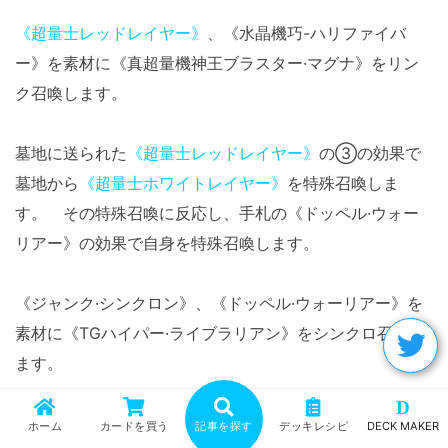
《超量士レッドレイヤー》
、《水晶機巧-ハリファイバ
ー》を素材に《真超量機神王ブラスター·マグナ》をリン
ク召喚します。
墓地に送られた
《超量士レッドレイヤー》
の③の効果で
墓地から
《超量士ホワイトレイヤー》
を特殊召喚しま
す。 その特殊召喚に反応し、手札の《ドッペル·ウォー
リアー》の効果で自身を特殊召喚します。
《ジャンク·シンクロン》、《ドッペル·ウォーリアー》を
素材に《TGハイパー·ライブラリアン》をシンクロ召喚し
ます。
D
シンクロ素材として墓地に送られた《ドッペル·ウォーリ
ホーム
カードを買う
記事を探す
デッキレシピ
DECK MAKER