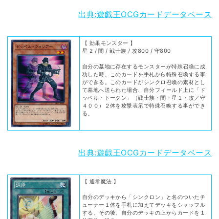
出典:遊戯王OCGカードデータベース
【 効果モンスター 】
星 2 / 闇 / 戦士族 / 攻800 / 守800
自分の墓地に存在するモンスターが特殊召喚に成
功した時、このカードを手札から特殊召喚する事
ができる。このカードがシンクロ召喚の素材とし
て墓地へ送られた場合、自分フィールド上に「ド
ッペル・トークン」（戦士族・闇・星１・攻／守
４００）２体を攻撃表示で特殊召喚する事ができ
る。
出典:遊戯王OCGカードデータベース
【 通常魔法 】
自分のデッキから「シンクロン」と名のついたチ
ューナー１体を手札に加えてデッキをシャッフル
する。その後、自分のデッキの上からカードを１