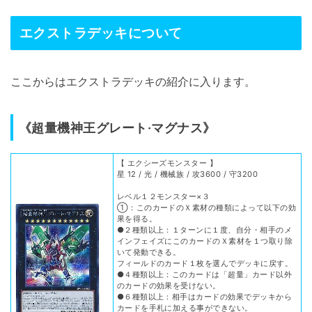
エクストラデッキについて
ここからはエクストラデッキの紹介に入ります。
《超量機神王グレート·マグナス》
【 エクシーズモンスター 】
星 12 / 光 / 機械族 / 攻3600 / 守3200
レベル１２モンスター×３
①：このカードのＸ素材の種類によって以下の効
果を得る。
●２種類以上：１ターンに１度、自分・相手のメ
インフェイズにこのカードのＸ素材を１つ取り除
いて発動できる。
フィールドのカード１枚を選んでデッキに戻す。
●４種類以上：このカードは「超量」カード以外
のカードの効果を受けない。
●６種類以上：相手はカードの効果でデッキから
カードを手札に加える事ができない。