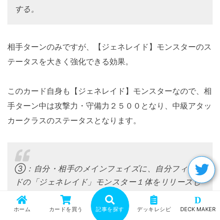
する。
相手ターンのみですが、【ジェネレイド】モンスターのス
テータスを大きく強化できる効果。
このカード自身も【ジェネレイド】モンスターなので、相
手ターン中は攻撃力・守備力２５００となり、中級アタッ
カークラスのステータスとなります。
③：自分・相手のメインフェイズに、自分フィール
ドの「ジェネレイド」モンスター１体をリリースし
て発動できる。
D
そのモンスターとはカード名が異なるレベル９の
ホーム
カードを買う
記事を探す
デッキレシピ
DECK MAKER