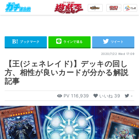
2020/7/22 Wed 17:09
【王(ジェネレイド)】デッキの回し
方、相性が良いカードが分かる解説
記事
PV
116,939
いいね
39
-