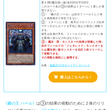
星９/闇/魔法使い族/攻3000/守3000
このカード名の③の効果は１ターンに１度しか使
用できない。
①：「轟の王 ハール」は自分フィールドに１体
しか表側表示で存在できない。
②：１ターンに１度、相手がドローフェイズ以外
でデッキからカードを手札に加えた場合に発動で
きる。
相手は自身の手札・フィールドのモンスター１体
を墓地へ送らなければならない。
③：魔法・罠・モンスターの効果が発動した時、
自分フィールドの「ジェネレイド」モンスターま
たは魔法使い族モンスターを合計２体リリースし
て発動できる。
その発動を無効にし破壊する。
出典：
遊戯王OCGカードデータベース
購入はこちらから！
《轟の王 ハール》
は③の効果の発動のために２体のリリ