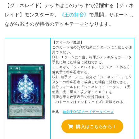
【ジェネレイド】デッキはこのデッキで活躍する【ジェネ
レイド】モンスターを、
《王の舞台》
で展開、サポートし
ながら戦うのが特徴のデッキテーマとなります。
【フィールド魔法】
このカード名の②の効果は１ターンに１度しか使
用できない。
①：１ターンに１度、相手がデッキからカードを
手札に加えた場合に発動できる。
デッキから「ジェネレイド」モンスター１体を守
備表示で特殊召喚する。
②：相手ターンに、自分が「ジェネレイド」モン
スターの特殊召喚に成功した場合に発動できる。
自分フィールドに「ジェネレイドトークン」（天
使族・光・星４・攻／守１５００）を
可能な限り攻撃表示で特殊召喚する。
このトークンはエンドフェイズに破壊される。
出典：
遊戯王OCGカードデータベース
購入はこちらから！