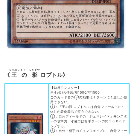
ジェネレイド・シャドウ
《
王の影
ロプトル》
【効果モンスター】
星４/炎/天使族/攻1500/守1500
このカード名の③の効果は１ターンに１度しか使
用できない。
①：「王の影 ロプトル」は自分フィールドに１
体しか表側表示で存在できない。
②：自分フィールドの「ジェネレイド」モンスタ
ーの攻撃力・守備力は相手ターンの間１０００ア
ップする。
③：自分・相手のメインフェイズに、自分フィー