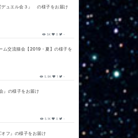
霊デュエル会３』 の様子をお届け
5K
0
-
ム交流猫会【2019・夏】の様子を
5.9K
1
-
フ会』の様子をお届け
5.1K
0
-
ズオフ』の様子をお届け