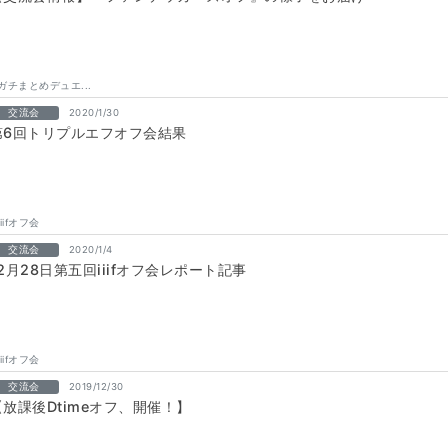
ガチまとめデュエ...
交流会
2020/1/30
第6回トリプルエフオフ会結果
iiifオフ会
交流会
2020/1/4
12月28日第五回iiifオフ会レポート記事
iiifオフ会
交流会
2019/12/30
【放課後Dtimeオフ、開催！】