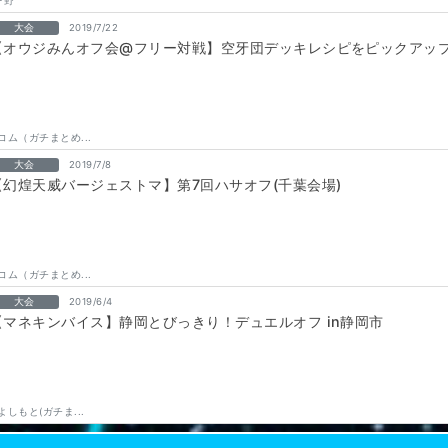
F野
大会
2019/7/22
【オウジみんオフ会@フリー対戦】空牙団デッキレシピをピックアッ
コム（ガチまとめ...
大会
2019/7/8
【幻煌天威バージェストマ】第7回ハサオフ(千葉会場)
コム（ガチまとめ...
大会
2019/6/4
【マネキンバイス】静岡とびっきり！デュエルオフ in静岡市
よしもと(ガチま...