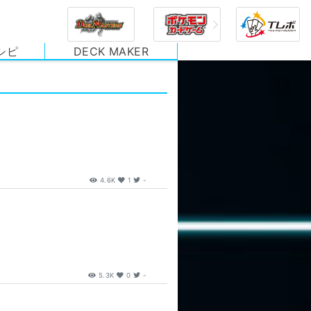
シピ
DECK MAKER
4.6K
1
-
5.3K
0
-