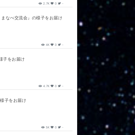
2.7K
0
-
くまなべ交流会』の様子をお届け
4K
0
-
様子をお届け
4.7K
0
-
の様子をお届け
5K
0
-