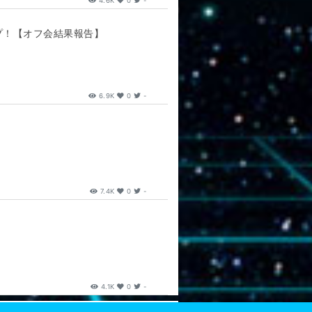
4.6K
0
-
プ！【オフ会結果報告】
6.9K
0
-
7.4K
0
-
4.1K
0
-