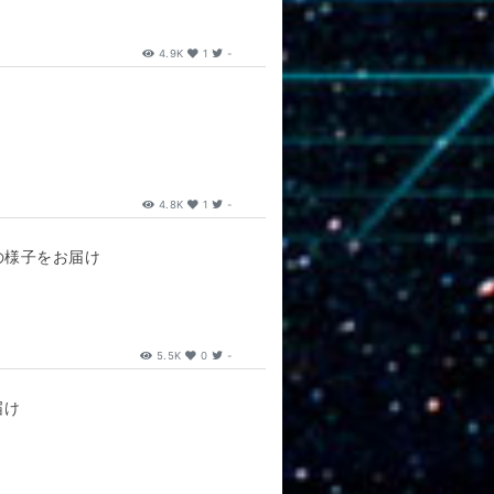
4.9K
1
-
4.8K
1
-
の様子をお届け
5.5K
0
-
届け