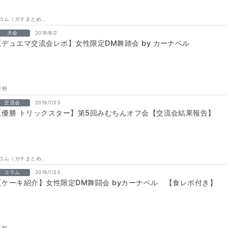
コム（ガチまとめ...
大会
2019/8/2
【デュエマ交流会レポ】女性限定DM舞踏会 by カーナベル
F野
交流会
2019/7/23
【優勝 トリックスター】第5回みむちんオフ会【交流会結果報告】
コム（ガチまとめ...
コラム
2019/7/23
【ケーキ紹介】女性限定DM舞闘会 byカーナベル 【食レポ付き】