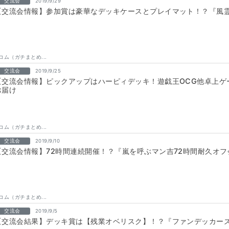
交流会
2019/9/29
【交流会情報】参加賞は豪華なデッキケースとプレイマット！？『風
コム（ガチまとめ...
交流会
2019/9/25
【交流会情報】ピックアップはハーピィデッキ！遊戯王OCG他卓上ゲー
お届け
コム（ガチまとめ...
交流会
2019/9/10
【交流会情報】72時間連続開催！？『嵐を呼ぶマン吉72時間耐久オ
コム（ガチまとめ...
交流会
2019/9/5
【交流会結果】デッキ賞は【残業オベリスク】！？『ファンデッカー