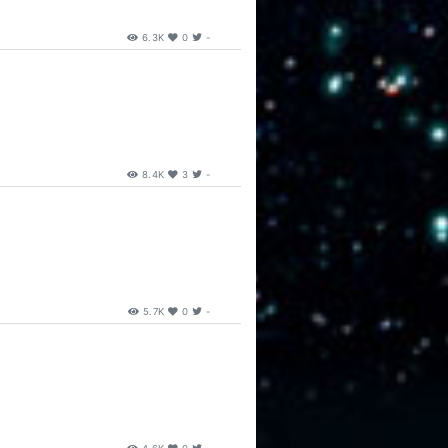
6.3K
0
-
8.4K
3
-
5.7K
0
-