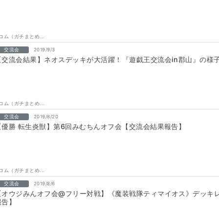
コム（ガチまとめ...
交流会
2019/9/3
【交流会結果】ネオスデッキが大活躍！『遊戯王交流会in郡山』の様
コム（ガチまとめ...
交流会
2019/8/20
【優勝 転生炎獣】第6回みむちんオフ会【交流会結果報告】
コム（ガチまとめ...
交流会
2019/8/6
【オウジみんオフ会@フリー対戦】《魔装戦隊ティマイオス》デッキ
報告】