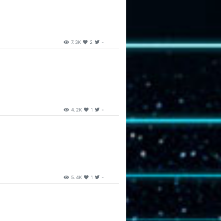
7.3K
2
-
4.2K
1
-
5.4K
1
-