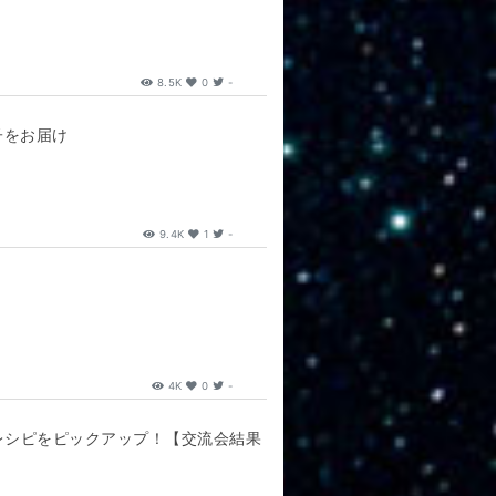
8.5K
0
-
子をお届け
9.4K
1
-
4K
0
-
レシピをピックアップ！【交流会結果