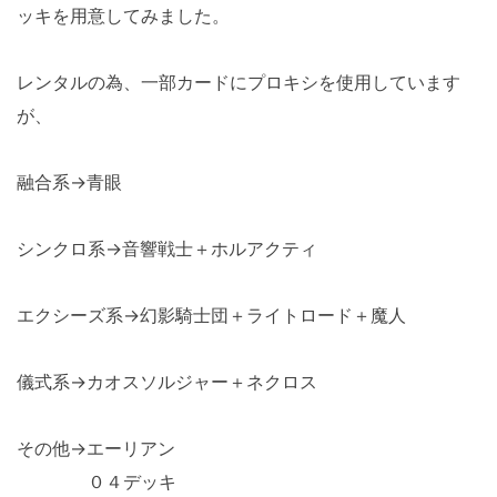
ッキを用意してみました。
レンタルの為、一部カードにプロキシを使用しています
が、
融合系→青眼
シンクロ系→音響戦士＋ホルアクティ
エクシーズ系→幻影騎士団＋ライトロード＋魔人
儀式系→カオスソルジャー＋ネクロス
その他→エーリアン
０４デッキ