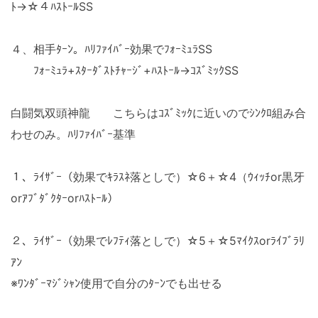
ﾄ→☆４ﾊｽﾄｰﾙSS
４、相手ﾀｰﾝ。ﾊﾘﾌｧｲﾊﾞｰ効果でﾌｫｰﾐｭﾗSS
ﾌｫｰﾐｭﾗ+ｽﾀｰﾀﾞｽﾄﾁｬｰｼﾞ+ﾊｽﾄｰﾙ→ｺｽﾞﾐｯｸSS
白闘気双頭神龍 こちらはｺｽﾞﾐｯｸに近いのでｼﾝｸﾛ組み合
わせのみ。ﾊﾘﾌｧｲﾊﾞｰ基準
１、ﾗｲｻﾞｰ（効果でｷﾗｽﾈ落としで）☆6＋☆4（ｳｨｯﾁor黒牙
orｱﾌﾞﾀﾞｸﾀｰorﾊｽﾄｰﾙ）
２、ﾗｲｻﾞｰ（効果でﾚﾌﾃｨ落としで）☆5＋☆5ﾏｲｸｽorﾗｲﾌﾞﾗﾘ
ｱﾝ
※ﾜﾝﾀﾞｰﾏｼﾞｼｬﾝ使用で自分のﾀｰﾝでも出せる