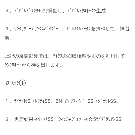
３、ﾃﾞﾋﾞﾙｽﾞｻﾝｸﾁｭｱﾘ発動し、ﾃﾞﾋﾞﾙﾒﾀﾙﾄｰｸﾝ生成
４、ﾘﾝｸﾘﾎﾞｰ+ﾘﾝｸｽﾊﾟｲﾀﾞｰ+ﾃﾞﾋﾞﾙﾒﾀﾙﾄｰｸﾝをﾘﾘｰｽして、神召
喚。
上記の展開以外では、ﾏｲｸｽの召喚権増やすのを利用して、
ｼﾝｸﾛﾙｰﾄから神を出します。
ｺｽﾞﾐｯｸ①
１、ﾗｲﾃｨNS→ﾚﾌﾃｨSS。2体でﾊﾘﾌｧｲﾊﾞｰSS→ｼﾞｪｯﾄSS。
２、黒牙効果→ｳｨｯﾁSS。ｳｨｯﾁ+ｼﾞｪｯﾄ→☆5ﾗｲﾌﾞﾗﾘｱﾝSS