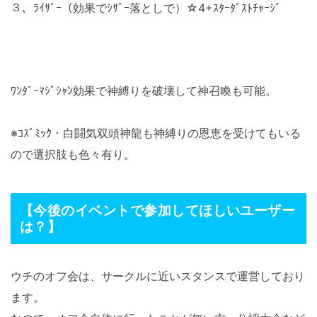
３、ﾗｲｻﾞｰ（効果でｼｻﾞｰ落としで）☆4+ｽﾀｰﾀﾞｽﾄﾁｬｰｼﾞ
ﾜﾝﾀﾞｰﾏｼﾞｼｬﾝ効果で神縛りを破壊して神召喚も可能。
※ｺｽﾞﾐｯｸ・白闘気双頭神龍も神縛りの恩恵を受けてもいる
ので選択肢も色々有り。
【今後のイベントで参加してほしいユーザー
は？】
ウチのオフ会は、サークルに近いスタンスで運営しており
ます。