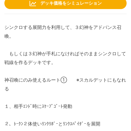
デッキ価格をシミュレーション
シンクロする展開力を利用して、３幻神をアドバンス召
喚。
もしくは３幻神が手札になければそのままシンクロして
戦線を作るデッキです。
神召喚にのみ使えるルート① ※スカルデットにもなれ
る
１、相手ｴﾝﾄﾞ時にｽｹｰﾌﾟｺﾞｰﾄ発動
２、ﾄｰｸﾝ２体使いﾘﾝｸﾘﾎﾞｰとﾘﾝｸｽﾊﾟｲﾀﾞｰを展開