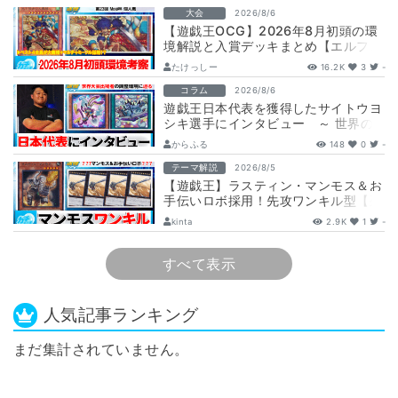
大会
2026/8/6
【遊戯王OCG】2026年8月初頭の環
境解説と入賞デッキまとめ【エルフェ
ンノーツ/トゥーン/キラーチューン/
たけっしー
16.2K
3
-
ウ…
コラム
2026/8/6
遊戯王日本代表を獲得したサイトウヨ
シキ選手にインタビュー ～ 世界の
舞台へ挑む、サイトウ選手の軌跡と決
からふる
148
0
-
意 ～
テーマ解説
2026/8/5
【遊戯王】ラスティン・マンモス＆お
手伝いロボ採用！先攻ワンキル型【列
車】デッキ解説と展開
kinta
2.9K
1
-
すべて表示
人気記事ランキング
まだ集計されていません。