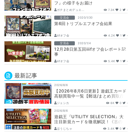
フ』の様子をお届け
ガチまとめデュエ...
7.3K
2
-
交流会
2020/1/30
第6回トリプルエフオフ会結果
iiifオフ会
4.2K
1
-
交流会
2020/1/4
12月28日第五回iiifオフ会レポート記
事
iiifオフ会
5.4K
1
-
最新記事
2026/8/6
【2026年8月6日更新】遊戯王カード
高額買取中一覧【郵送/まとめ買取/買
取表/相場/レリーフ】
ジェシカ
6K
0
-
2026/8/6
遊戯王『UTILITY SELECTION』大
注目新規カードを徹底解説！《古の秘
儀/聖なる心のバリア －マイン…
ほうじちゃ
3.4K
0
-