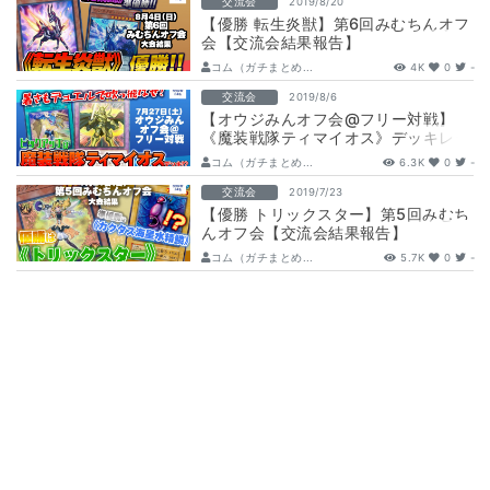
交流会
2019/8/20
【優勝 転生炎獣】第6回みむちんオフ
会【交流会結果報告】
コム（ガチまとめ...
4K
0
-
交流会
2019/8/6
【オウジみんオフ会@フリー対戦】
《魔装戦隊ティマイオス》デッキレシ
ピをピックアップ！【交流会結果報
コム（ガチまとめ...
6.3K
0
-
告】
交流会
2019/7/23
【優勝 トリックスター】第5回みむち
んオフ会【交流会結果報告】
コム（ガチまとめ...
5.7K
0
-