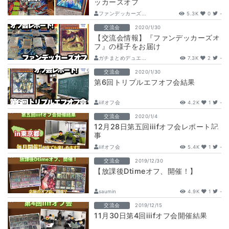
ッカーズオフ
ファンデッカーズ...
5.3K
0
-
交流会
2020/1/30
【交流会情報】『ファンデッカーズオ
フ』の様子をお届け
ガチまとめデュエ...
7.3K
2
-
交流会
2020/1/30
第6回トリプルエフオフ会結果
iiifオフ会
4.2K
1
-
交流会
2020/1/4
12月28日第五回iiifオフ会レポート記
事
iiifオフ会
5.4K
1
-
交流会
2019/12/30
【放課後Dtimeオフ、開催！】
saumin
4.9K
1
-
交流会
2019/12/15
11月30日第4回iiifオフ会開催結果