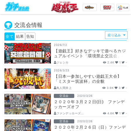
交流会情報
全て
結果
告知
2026/7/2
【遊戯王】好きなデッキで遊べるカジ
ュアルイベント「環境禁止交流会」in
秋葉原！3つの対戦レベルで復帰勢も
ジェシカ
2.4K
1
-
安心…
2026/3/23
【日本一参加しやすい遊戯王大会】
「ミスター筑波杯」の全貌
鳥人間井上
3.9K
3
-
交流会
2020/3/26
２０２０年３月２２日(日) ファンデ
ッカーズオフ
ファンデッカーズ...
4.6K
1
-
交流会
2020/2/26
２０２０年２月２６日（日）ファンデ