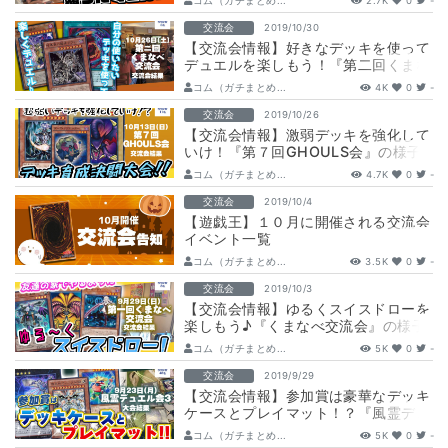
コム（ガチまとめ...
2.7K
0
-
交流会
2019/10/30
【交流会情報】好きなデッキを使って
デュエルを楽しもう！『第二回くまな
べ交流会』の様子をお届け
コム（ガチまとめ...
4K
0
-
交流会
2019/10/26
【交流会情報】激弱デッキを強化して
いけ！『第７回GHOULS会』の様子
をお届け
コム（ガチまとめ...
4.7K
0
-
交流会
2019/10/4
【遊戯王】１０月に開催される交流会
イベント一覧
コム（ガチまとめ...
3.5K
0
-
交流会
2019/10/3
【交流会情報】ゆるくスイスドローを
楽しもう♪『くまなべ交流会』の様子
をお届け
コム（ガチまとめ...
5K
0
-
交流会
2019/9/29
【交流会情報】参加賞は豪華なデッキ
ケースとプレイマット！？『風霊デュ
エル会３』 の様子をお届け
コム（ガチまとめ...
5K
0
-