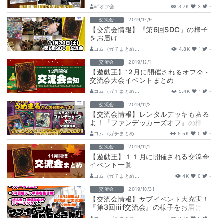
iiifオフ会
3.7K
3
-
交流会
2019/12/9
【交流会情報】『第6回SDC』の様子
をお届け
コム（ガチまとめ...
4.8K
1
-
交流会
2019/12/1
【遊戯王】12月に開催されるオフ会・
交流会大会イベントまとめ
コム（ガチまとめ...
5.4K
1
-
交流会
2019/11/2
【交流会情報】レンタルデッキもある
よ！『ファンデッカーズオフ』の様子
をお届け
コム（ガチまとめ...
5.5K
0
-
交流会
2019/11/1
【遊戯王】１１月に開催される交流会
イベント一覧
コム（ガチまとめ...
4K
0
-
交流会
2019/10/31
【交流会情報】サブイベント大充実！
『第3回iiif交流会』の様子をお届け