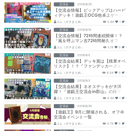
交流会
2019/9/25
【交流会情報】ピックアップはハーピ
ィデッキ！遊戯王OCG他卓上ゲーム
交流猫会【2019・夏】の様子をお届
コム（ガチまとめ...
5.9K
1
-
け
交流会
2019/9/10
【交流会情報】72時間連続開催！？
『嵐を呼ぶマン吉72時間耐久オフ
会』の様子をお届け
コム（ガチまとめ...
5.1K
0
-
交流会
2019/9/5
【交流会結果】デッキ賞は【残業オベ
リスク】！？『ファンデッカーズオ
フ』の様子をお届け
コム（ガチまとめ...
8.5K
0
-
交流会
2019/9/3
【交流会結果】ネオスデッキが大活
躍！『遊戯王交流会in郡山』の様子を
お届け
コム（ガチまとめ...
9.4K
1
-
交流会
2019/8/30
【遊戯王】9月に開催される、オフ会
交流会イベント一覧
コム（ガチまとめ...
4.7K
0
-