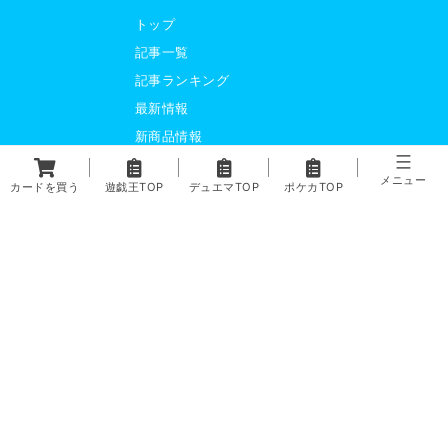
トップ
記事一覧
記事ランキング
最新情報
新商品情報
コラム
メニュー
カードを買う
遊戯王TOP
デュエマTOP
ポケカTOP
環境
デッキテーマ解説
ライター紹介
運営会社
利用規約
プライバシーポリシー
サイトマップ
トレカ専門通販ショップ「カーナベル」
「ガチまとめ」は、カーナベル株式会社が運営するサービスです。