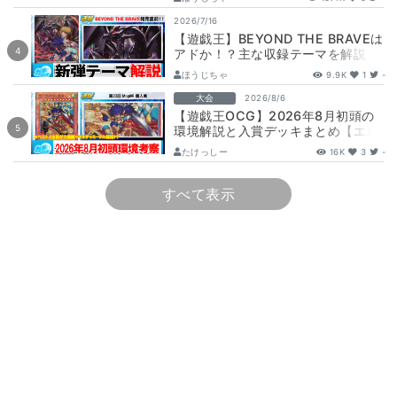
大…
2026/7/16
【遊戯王】BEYOND THE BRAVEは
アドか！？主な収録テーマを解説！
【時の黒魔術士/アンブラル/アシ
ほうじちゃ
9.9K
1
-
ュ…
大会
2026/8/6
【遊戯王OCG】2026年8月初頭の
環境解説と入賞デッキまとめ【エル
フェンノーツ/トゥーン/キラーチュ
たけっしー
16K
3
-
ーン/ウ…
すべて表示