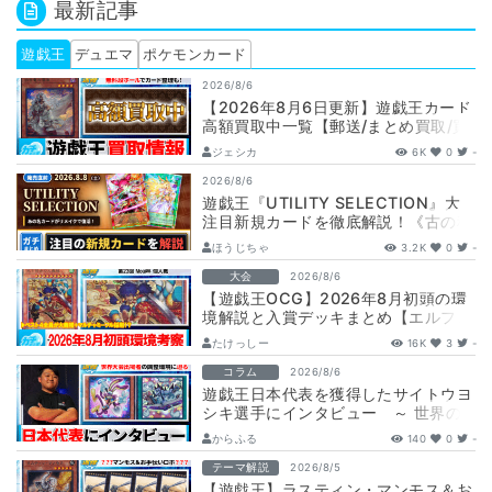
最新記事
遊戯王
デュエマ
ポケモンカード
2026/8/6
【2026年8月6日更新】遊戯王カード
高額買取中一覧【郵送/まとめ買取/買
取表/相場/レリーフ】
ジェシカ
6K
0
-
2026/8/6
遊戯王『UTILITY SELECTION』大
注目新規カードを徹底解説！《古の秘
儀/聖なる心のバリア －マイン…
ほうじちゃ
3.2K
0
-
大会
2026/8/6
【遊戯王OCG】2026年8月初頭の環
境解説と入賞デッキまとめ【エルフェ
ンノーツ/トゥーン/キラーチューン/
たけっしー
16K
3
-
ウ…
コラム
2026/8/6
遊戯王日本代表を獲得したサイトウヨ
シキ選手にインタビュー ～ 世界の
舞台へ挑む、サイトウ選手の軌跡と決
からふる
140
0
-
意 ～
テーマ解説
2026/8/5
【遊戯王】ラスティン・マンモス＆お