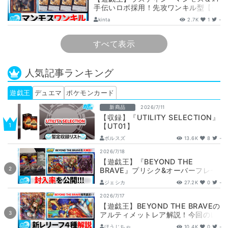
手伝いロボ採用！先攻ワンキル型【列
車】デッキ解説と展開
kinta
2.7K
1
-
すべて表示
人気記事ランキング
遊戯王
デュエマ
ポケモンカード
新商品
2026/7/11
【収録】『UTILITY SELECTION』
【UT01】
ボルスズ
13.6K
8
-
2026/7/18
【遊戯王】『BEYOND THE
BRAVE』プリシク&オーバーフレー
ム封入率調査！【開封/ビヨンドザ…
ジェシカ
27.2K
0
-
2026/7/17
【遊戯王】BEYOND THE BRAVEの
アルティメットレア解説！今回のレ
リーフ枠、実際どう？【天下独歩の
ほうじちゃ
10.4K
0
-