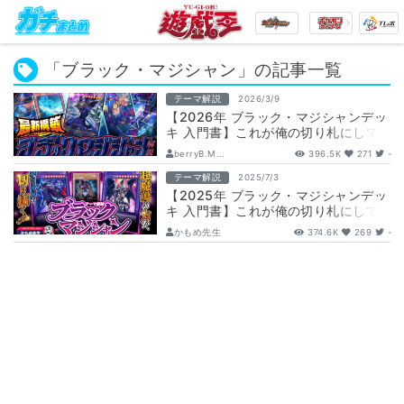
「ブラック・マジシャン」の記事一覧
テーマ解説
2026/3/9
【2026年 ブラック・マジシャンデッ
キ 入門書】これが俺の切り札にして
最強の僕！！超魔導の力が、新たな世
berryB.M...
396.5K
271
-
界を…
テーマ解説
2025/7/3
【2025年 ブラック・マジシャンデッ
キ 入門書】これが俺の切り札にして
最強の僕！！超魔導の力が、新たな世
かもめ先生
374.6K
269
-
界を…