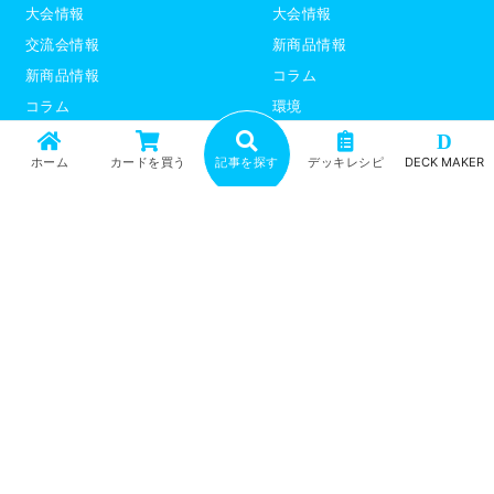
大会情報
大会情報
交流会情報
新商品情報
新商品情報
コラム
コラム
環境
環境
デッキレシピ
D
ホーム
カードを買う
記事を探す
デッキレシピ
DECK MAKER
デッキレシピ
デッキテーマ解説
デッキテーマ解説
ライター紹介
ライター紹介
デュエプレ
ポケモンカード
トップ
記事一覧
記事ランキング
最新情報
新商品情報
コラム
環境