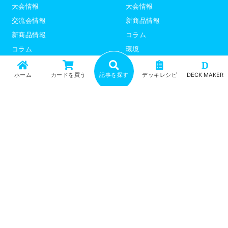
大会情報
大会情報
交流会情報
新商品情報
新商品情報
コラム
コラム
環境
環境
デッキレシピ
D
ホーム
カードを買う
記事を探す
デッキレシピ
DECK MAKER
デッキレシピ
デッキテーマ解説
デッキテーマ解説
ライター紹介
ライター紹介
デュエプレ
ポケモンカード
トップ
記事一覧
記事ランキング
最新情報
新商品情報
コラム
環境