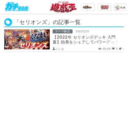
「セリオンズ」の記事一覧
テーマ解説
2022/2/11
【2022年 セリオンズデッキ 入門
書】効果をシェアしてパワーアップ！
仲間を装備して強くなれ！
ふじお
59.6K
5
-