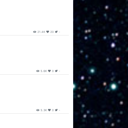
21.4K
20
-
5.6K
0
-
5.3K
0
-