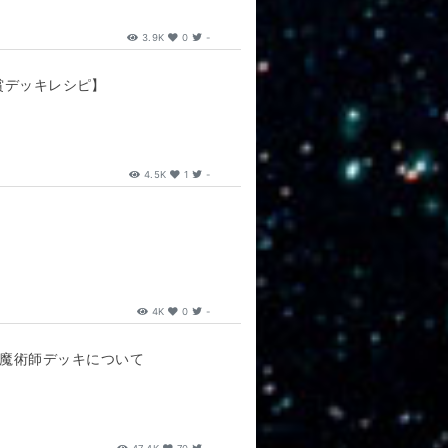
3.9K
0
-
位入賞デッキレシピ】
4.5K
1
-
4K
0
-
す魔術師デッキについて