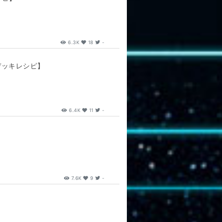
6.3K
18
-
デッキレシピ】
6.4K
11
-
7.6K
9
-