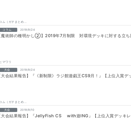
コム（ガチまとめ...
コラム
2019/9/24
【魔術師の種明かし②】2019年7月制限 対環境デッキに対する立
ヒマワリ
大会
2019/9/24
【大会結果報告】『《新制限》ラジ館遊戯王CS9月！』【上位入賞デ
コム（ガチまとめ...
大会
2019/9/10
【大会結果報告】『JellyFish CS with遊ING』【上位入賞デッキ