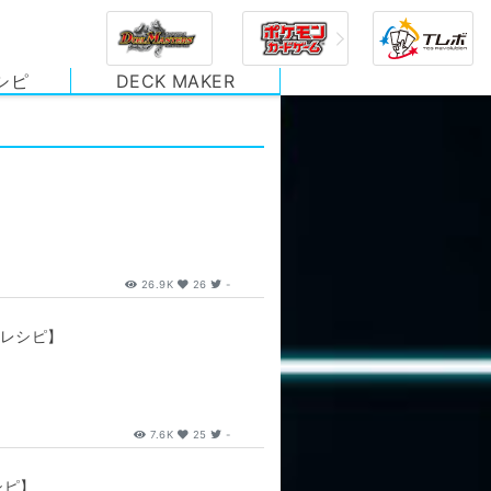
シピ
DECK MAKER
26.9K
26
-
キレシピ】
7.6K
25
-
シピ】