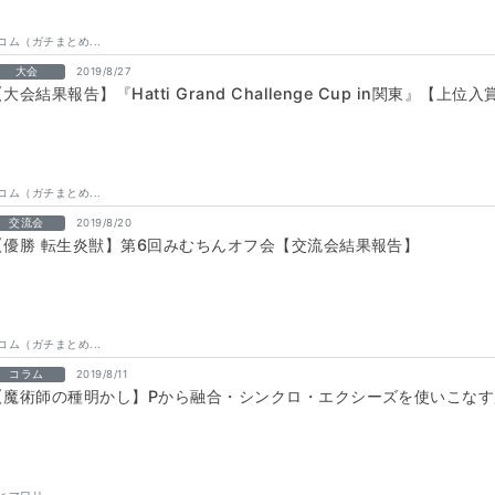
コム（ガチまとめ...
大会
2019/8/27
大会結果報告】『Hatti Grand Challenge Cup in関東』【上
コム（ガチまとめ...
交流会
2019/8/20
【優勝 転生炎獣】第6回みむちんオフ会【交流会結果報告】
コム（ガチまとめ...
コラム
2019/8/11
【魔術師の種明かし】Pから融合・シンクロ・エクシーズを使いこな