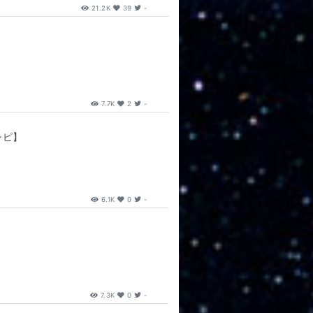
21.2K
39
-
7.7K
2
-
シピ】
6.1K
0
-
7.3K
0
-