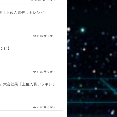
47.4K
70
-
果【上位入賞デッキレシピ】
9.4K
3
-
レシピ】
6.8K
0
-
S』大会結果【上位入賞デッキレシ
4.2K
0
-