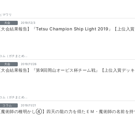
ヒマワリ
大会
2019/12/3
大会結果報告】『Tetsu Champion Ship Light 2019』【上
コム（ガチまとめ...
大会
2019/11/26
【大会結果報告】『第9回岡山オービス杯チーム戦』【上位入賞デッキ
コム（ガチまとめ...
コラム
2019/11/21
【魔術師の種明かし④】四天の龍の力を得たＥＭ・魔術師の名前を持