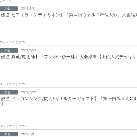
ヒマワリ
大会
2019/8/6
【優勝 セフィラエンディミオン】『第４回ウォルニ杯個人戦』大会結
コム（ガチまとめ...
大会
2019/7/29
【優勝 真竜/魔術師】『プレわいぴー杯』大会結果【上位入賞デッキ
コム（ガチまとめ...
大会
2019/7/20
【優勝 ドラゴンリンク/閃刀姫/オルターガイスト】『第一回みりんC
ピ】
コム（ガチまとめ...
大会
2019/7/9