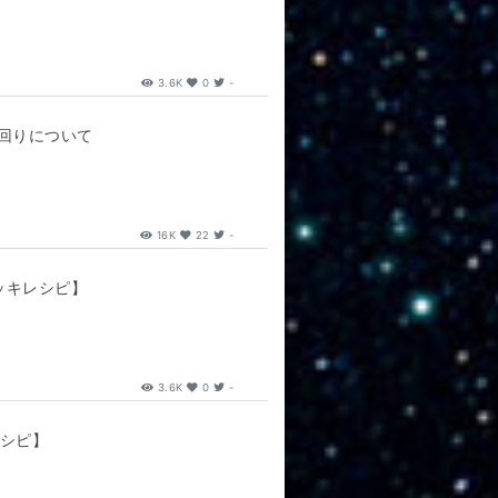
3.6K
0
-
ち回りについて
16K
22
-
ッキレシピ】
3.6K
0
-
レシピ】