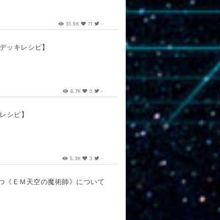
31.9K
71
-
位入賞デッキレシピ】
6.7K
0
-
レシピ】
5.3K
3
-
つ《ＥＭ天空の魔術師》について