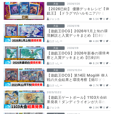
大会
2026/1/20
【2026巳剣】 優勝デッキレシピ【遊
戯王】【ドラグマ/ハルモニア/ヤミ
ー】
ジェシカ
5.5K
0
-
大会
2026/1/16
【遊戯王OCG】2026年1月上旬の環
境解説と入賞デッキまとめ【巳剣/ド
ラゴンテイル/VSK9/メメント/絢嵐…
たけっしー
4.8K
0
-
大会
2026/1/9
【遊戯王OCG】2026年新春の環境考
察と入賞デッキまとめ【巳剣/絢
嵐/VSK9/白き森/アダマシア】【大会
たけっしー
8.2K
0
-
結…
大会
2025/12/24
【遊戯王OCG】第14回 Mogi杯 個人
戦の大会結果と環境考察【烙印ドラゴ
ンテイル/VSK9/巳剣/閃刀姫/…
たけっしー
2.7K
0
-
2025/12/22
【遊戯王ゲートボール】1103大会結
果発表！ダンディライオンが大暴れ！
【参加者43人】【ラギア/クイックダ
ジェシカ
2.9K
0
-
ンデ…