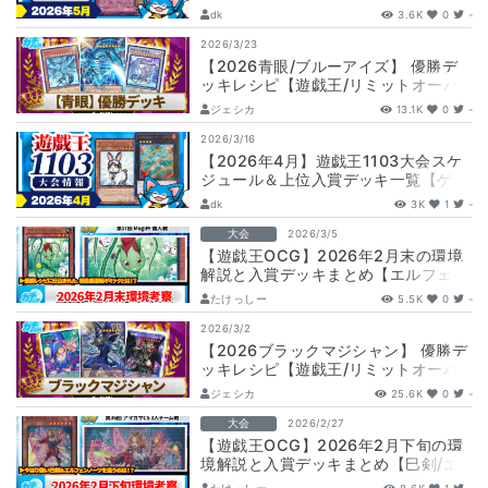
トボール】
dk
3.6K
0
-
2026/3/23
【2026青眼/ブルーアイズ】 優勝デ
ッキレシピ【遊戯王/リミットオーバ
ーコレクション/『LIMIT OVER…
ジェシカ
13.1K
0
-
2026/3/16
【2026年4月】遊戯王1103大会スケ
ジュール＆上位入賞デッキ一覧【ゲー
トボール】
dk
3K
1
-
大会
2026/3/5
【遊戯王OCG】2026年2月末の環境
解説と入賞デッキまとめ【エルフェン
ノーツ/巳剣/ドラゴンテイル/VSK9…
たけっしー
5.5K
0
-
2026/3/2
【2026ブラックマジシャン】 優勝デ
ッキレシピ【遊戯王/リミットオーバ
ーコレクション/黒魔導のカーテン/
ジェシカ
25.6K
0
-
『L…
大会
2026/2/27
【遊戯王OCG】2026年2月下旬の環
境解説と入賞デッキまとめ【巳剣/エ
ルフェンノーツ/絢嵐/キラーチューン/