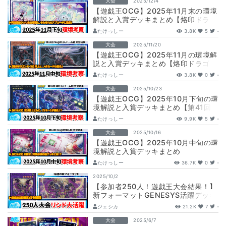
大会
2025/12/4
【遊戯王OCG】2025年11月末の環境
解説と入賞デッキまとめ【烙印ドラゴ
ンテイル/ヤミー/巳剣/M∀LICE…
たけっしー
3.8K
5
-
大会
2025/11/20
【遊戯王OCG】2025年11月の環境解
説と入賞デッキまとめ【烙印ドラゴン
テイル/巳剣/ヤミー/M∀LICE】…
たけっしー
3.8K
0
-
大会
2025/10/23
【遊戯王OCG】2025年10月下旬の環
境解説と入賞デッキまとめ【第41回
蓮杯3人チーム戦】
たけっしー
9.9K
5
-
大会
2025/10/16
【遊戯王OCG】2025年10月中旬の環
境解説と入賞デッキまとめ
【M∀LICE/ドラゴンテイル/巳剣/ヤミ
たけっしー
36.7K
0
-
ー/…
2025/10/2
【参加者250人！遊戯王大会結果！】
新フォーマットGENESYS活躍デッキ
紹介！【ジェネシス】
ジェシカ
21.2K
7
-
大会
2025/6/7