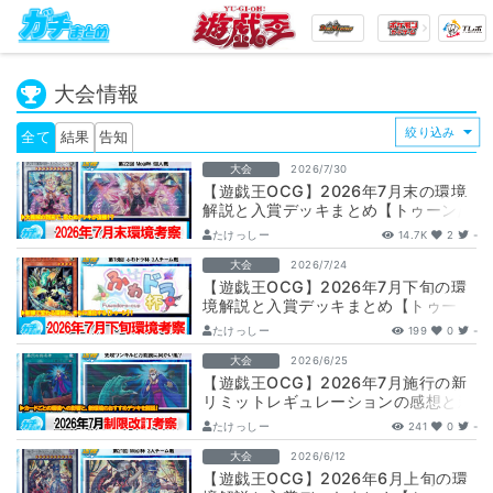
大会情報
全て
結果
告知
大会
2026/7/30
【遊戯王OCG】2026年7月末の環境
解説と入賞デッキまとめ【トゥーン/
エルフェンノーツ/巳剣/キラーチュー
たけっしー
14.7K
2
-
ン…
大会
2026/7/24
【遊戯王OCG】2026年7月下旬の環
境解説と入賞デッキまとめ【トゥー
ン/エルフェンノーツ/獄神/キラーチュ
たけっしー
199
0
-
ー…
大会
2026/6/25
【遊戯王OCG】2026年7月施行の新
リミットレギュレーションの感想と新
環境の考察【環境考察】
たけっしー
241
0
-
大会
2026/6/12
【遊戯王OCG】2026年6月上旬の環