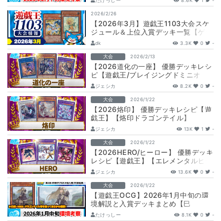
たけっしー
8.6K
1
-
…
2026/2/26
【2026年3月】遊戯王1103大会スケ
ジュール＆上位入賞デッキ一覧【ゲー
トボール】
dk
3.3K
0
-
大会
2026/2/13
【2026道化の一座】 優勝デッキレシ
ピ【遊戯王/ブレイジングドミニオ
ン/BLD】
ジェシカ
8.2K
0
-
大会
2026/1/22
【2026烙印】 優勝デッキレシピ【遊
戯王】【烙印ドラゴンテイル】
ジェシカ
13K
1
-
大会
2026/1/22
【2026HERO/ヒーロー】 優勝デッキ
レシピ【遊戯王】【エレメンタルヒー
ロー】
ジェシカ
13.6K
0
-
大会
2026/1/22
【遊戯王OCG】2026年1月中旬の環
境解説と入賞デッキまとめ【巳
剣/M∀LICE/VSK9/ドラゴンテイル/…
たけっしー
8.1K
0
-