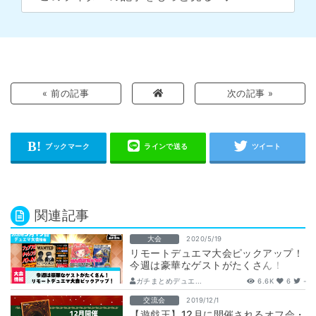
« 前の記事
次の記事 »
関連記事
大会
2020/5/19
リモートデュエマ大会ピックアップ！
今週は豪華なゲストがたくさん！
ガチまとめデュエ...
6.6K
6
-
交流会
2019/12/1
【遊戯王】12月に開催されるオフ会・