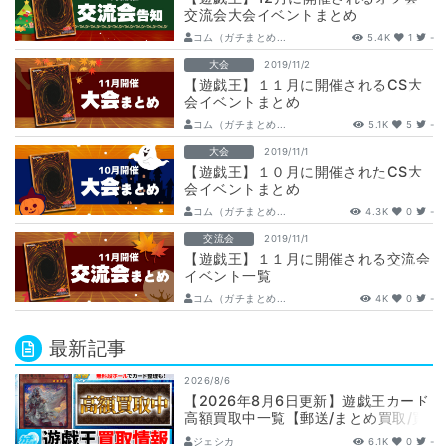
交流会大会イベントまとめ
コム（ガチまとめ...
5.4K
1
-
大会
2019/11/2
【遊戯王】１１月に開催されるCS大
会イベントまとめ
コム（ガチまとめ...
5.1K
5
-
大会
2019/11/1
【遊戯王】１０月に開催されたCS大
会イベントまとめ
コム（ガチまとめ...
4.3K
0
-
交流会
2019/11/1
【遊戯王】１１月に開催される交流会
イベント一覧
コム（ガチまとめ...
4K
0
-
最新記事
2026/8/6
【2026年8月6日更新】遊戯王カード
高額買取中一覧【郵送/まとめ買取/買
取表/相場/レリーフ】
ジェシカ
6.1K
0
-