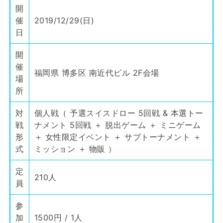
開
催
2019/12/29(日)
日
開
催
福岡県 博多区 南近代ビル 2F会場
場
所
対
個人戦（ 予選スイスドロー 5回戦 & 本選トー
戦
ナメント 5回戦 ＋ 脱出ゲーム ＋ ミニゲーム
形
＋ 女性限定イベント ＋ サブトーナメント ＋
式
ミッション ＋ 物販 ）
定
210人
員
参
加
1500円 / 1人