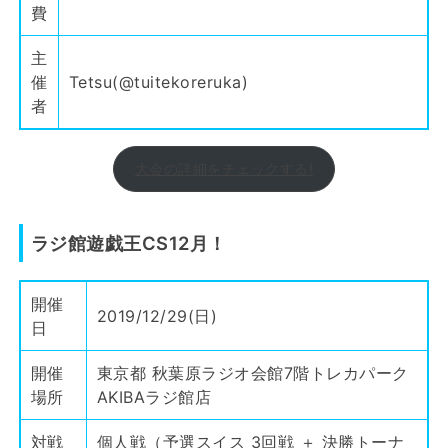
費
主
催
Tetsu(
@tuitekoreruka
)
者
大会の詳細をチェックする!
ラジ館遊戯王CS12月！
開催
2019/12/29(日)
日
開催
東京都 秋葉原ラジオ会館7階トレカパーク
場所
AKIBAラジ館店
対戦
個人戦（予選スイス 3回戦 ＋ 決勝トーナ