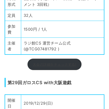
形式
メント 3回戦）
定員
32人
参加
1500円 / 1人
費
主催
ラジ館CS 運営チーム公式
者
(
@TCG07481792
)
大会の詳細をチェックする!
第29回ガロスCS with大阪遊戯
開催
2019/12/29(日)
日