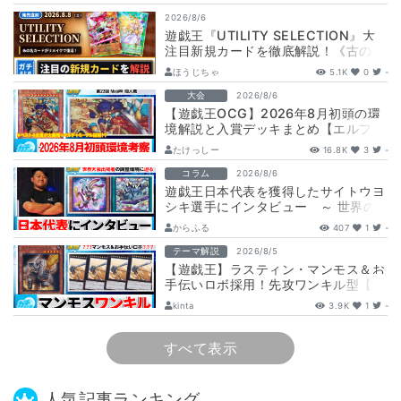
2026/8/6
遊戯王『UTILITY SELECTION』大
注目新規カードを徹底解説！《古の秘
儀/聖なる心のバリア －マイン…
ほうじちゃ
5.1K
0
-
大会
2026/8/6
【遊戯王OCG】2026年8月初頭の環
境解説と入賞デッキまとめ【エルフェ
ンノーツ/トゥーン/キラーチューン/
たけっしー
16.8K
3
-
ウ…
コラム
2026/8/6
遊戯王日本代表を獲得したサイトウヨ
シキ選手にインタビュー ～ 世界の
舞台へ挑む、サイトウ選手の軌跡と決
からふる
407
1
-
意 ～
テーマ解説
2026/8/5
【遊戯王】ラスティン・マンモス＆お
手伝いロボ採用！先攻ワンキル型【列
車】デッキ解説と展開
kinta
3.9K
1
-
すべて表示
人気記事ランキング