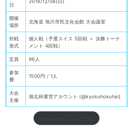
2019/12/08(日)
日
開催
北海道 旭川市民文化会館 大会議室
場所
対戦
個人戦（予選スイス 5回戦 ＋ 決勝トーナ
形式
メント 4回戦）
定員
96人
参加
1500円 / 1人
費
大会
旭北杯運営アカウント (
@kyokuhokuhai
)
主催
大会の詳細をチェックする!