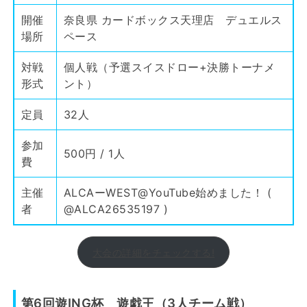
開催
奈良県 カードボックス天理店 デュエルス
場所
ペース
対戦
個人戦（予選スイスドロー+決勝トーナメ
形式
ント）
定員
32人
参加
500円 / 1人
費
主催
ALCAーWEST@YouTube始めました！ (
者
@ALCA26535197
)
大会の詳細をチェックする!
第6回遊ING杯 遊戯王（3人チーム戦）