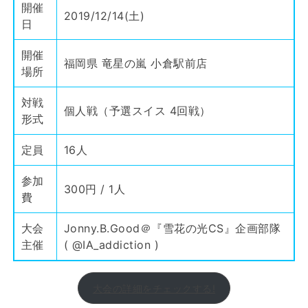
開催
2019/12/14(土)
日
開催
福岡県 竜星の嵐 小倉駅前店
場所
対戦
個人戦（予選スイス 4回戦）
形式
定員
16人
参加
300円 / 1人
費
大会
Jonny.B.Good＠『雪花の光CS』企画部隊
主催
(
@IA_addiction
)
大会の詳細をチェックする!