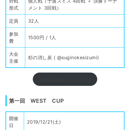
対戦
個人戦（予選スイス 4回戦 ＋ 決勝トーナ
形式
メント 3回戦）
定員
32人
参加
1500円 / 1人
費
大会
杉の消し炭 (
@suginokesizumi
)
主催
大会の詳細をチェックする!
第一回 WEST CUP
開催
2019/12/21(土)
日