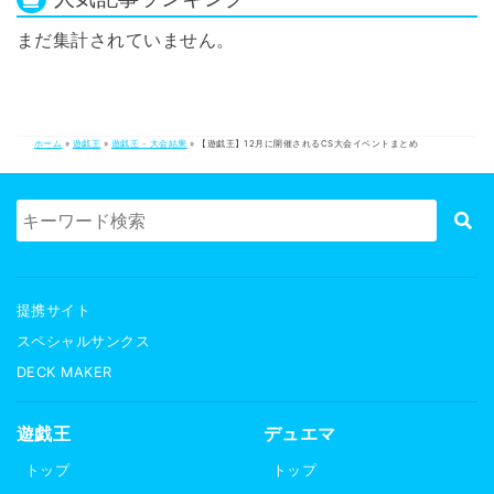
まだ集計されていません。
ホーム
»
遊戯王
»
遊戯王 - 大会結果
»
【遊戯王】12月に開催されるCS大会イベントまとめ
提携サイト
スペシャルサンクス
DECK MAKER
遊戯王
デュエマ
トップ
トップ