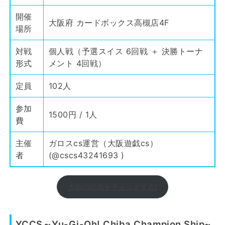
開催
大阪府 カードボックス高槻店4F
場所
対戦
個人戦（予選スイス 6回戦 ＋ 決勝トーナ
形式
メント 4回戦）
定員
102人
参加
1500円 / 1人
費
主催
ガロスcs運営（大阪遊戯cs）
者
(
@cscs43241693
)
大会の詳細をチェックする!
YCCS～Yu-Gi-Oh! Chiba Champion Ship~