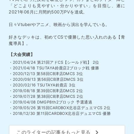
「どこよりも見やすい・分かりやすい」を目指し、遂に
2021年06月に月間約500万PVを達成。
日々Vtuberやアニメ、映画から演出を学んでいる。
好きなデッキは、初めてCSで優勝した思い入れのある【青
魔導具】。
【大会実績】
・2021/04/24 第21回アドCS【シールド戦】 2位
・2021/04/18 TSUTAYA鈴鹿店2ブロック戦 優勝
・2020/12/13 第58回CB津店DMCS 3位
・2020/09/13 第56回CB津店DMCS 3位
・2020/02/16 TSUTAYA鈴鹿店 3位
・2019/08/18 第39回CB津店DMCS 2位
・2019/07/28 第38回CB津店DMCS 2位
・2019/04/08 DMGP8th2ブロック 予選通過
・2019/05/26 第15回CARDBOX北谷店デュエマCS 2位
・2018/12/30 第11回CARDBOX北谷店デュエマCS 優勝
このライターの記事をもっと見る