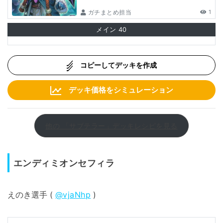
ガチまとめ担当
1
メイン
40
コピーしてデッキを作成
デッキ価格をシミュレーション
他の 「サブテラー」デッキレシピを見る
エンディミオンセフィラ
えのき選手 (
@vjaNhp
)