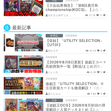
大会
2020/3/25
【大会結果報告】『第6回鹿児島
championship(KGCS)』【上位入賞
デッキレシピ】
ガチまとめデュエ...
12.7K
11
-
最新記事
新商品
2026/8/8
【収録】『UTILITY SELECTION』
【UT01】
ボルスズ
15.2K
8
-
2026/8/6
【2026年8月6日更新】遊戯王カード
高額買取中一覧【郵送/まとめ買取/買
取表/相場/レリーフ】
ジェシカ
6.3K
0
-
2026/8/6
遊戯王『UTILITY SELECTION』大
注目新規カードを徹底解説！《古の秘
儀/聖なる心のバリア －マイン…
ほうじちゃ
7.8K
0
-
大会
2026/8/6
【遊戯王OCG】2026年8月初頭の環
境解説と入賞デッキまとめ【エルフェ