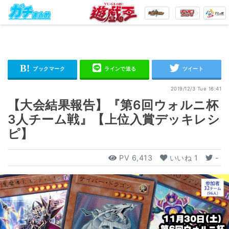
2019/12/3 Tue 16:41
【大会結果報告】『第6回ウォルニ杯
3人チーム戦』【上位入賞デッキレシ
ピ】
PV
6,413
いいね
1
-