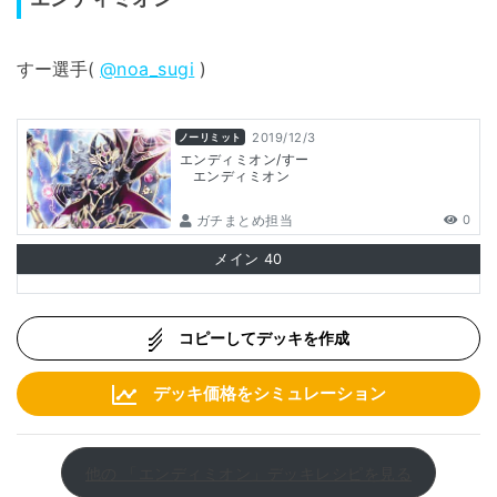
すー選手(
@noa_sugi
)
2019/12/3
ノーリミット
エンディミオン/すー
エンディミオン
ガチまとめ担当
0
メイン
40
コピーしてデッキを作成
デッキ価格をシミュレーション
他の 「エンディミオン」デッキレシピを見る