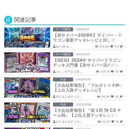
関連記事
テーマ解説
2026/4/7
【表サイバー2026年】サイバー・ド
ラゴン最新デッキレシピと回し方！
【新規カード/デッキ解説】
berryB.M...
315.5K
113
-
テーマ解説
2024/12/1
【OCG】2024年 サイバードラゴン
デッキ入門書【表サイバー流の力を使
いこなせ！】
コム（ガチまとめ...
304.1K
111
-
大会
2020/3/31
【大会結果報告】『プルガトリオ杯』
【上位入賞デッキレシピ】
ガチまとめデュエ...
26.9K
26
-
大会
2020/3/26
【大会結果報告】『第３回 翔 CS チ
ーム戦』【上位入賞デッキレシピ】
ガチまとめデュエ...
24.2K
18
-