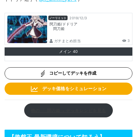
2019/12/3
ノーリミット
閃刀姫/ドドリア
閃刀姫
ガチまとめ担当
3
メイン
40
コピーしてデッキを作成
デッキ価格をシミュレーション
他の 「 閃刀姫 」デッキレシピを見る
【遊戯王 最新環境について知ろう】