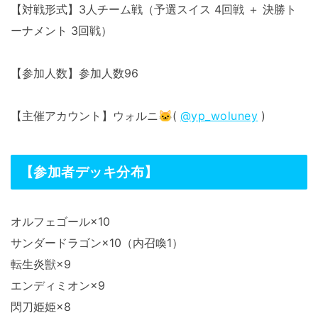
【対戦形式】3人チーム戦（予選スイス 4回戦 ＋ 決勝ト
ーナメント 3回戦）
【参加人数】参加人数96
【主催アカウント】ウォルニ🐱(
@yp_woluney
)
【参加者デッキ分布】
オルフェゴール×10
サンダードラゴン×10（内召喚1）
転生炎獣×9
エンディミオン×9
閃刀姫姫×8