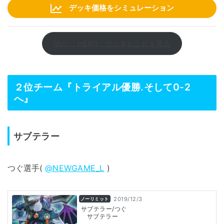
デッキ価格をシミュレーション
他の 「HERO」デッキレシピを見る
２位チーム『トライアル優勝.そして0-2
へ』
サブテラー
つぐ選手(
@NEWGAME_L
)
2019/12/3
ノーリミット
サブテラー/つぐ
サブテラー