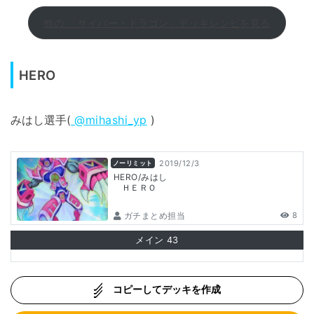
他の 「サイバー・ドラゴン」デッキレシピを見る
HERO
みはし選手(
@mihashi_yp
)
2019/12/3
ノーリミット
HERO/みはし
ＨＥＲＯ
ガチまとめ担当
8
メイン
43
コピーしてデッキを作成