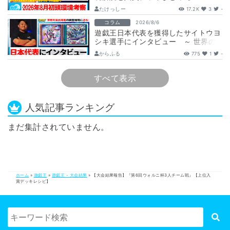
ンノーツ/トゥーン/キラーチューン/
たけっしー
17.2K
3
-
ウ…
コラム
2026/8/6
遊戯王日本代表を獲得したサイトウヨ
シキ選手にインタビュー ～ 世界の
舞台へ挑む、サイトウ選手の軌跡と決
からふる
775
1
-
意 ～
すべて表示
人気記事ランキング
まだ集計されていません。
ホーム
»
遊戯王
»
遊戯王 - 大会結果
»
【大会結果報告】『第6回ウォルニ杯3人チーム戦』【上位入
賞デッキレシピ】