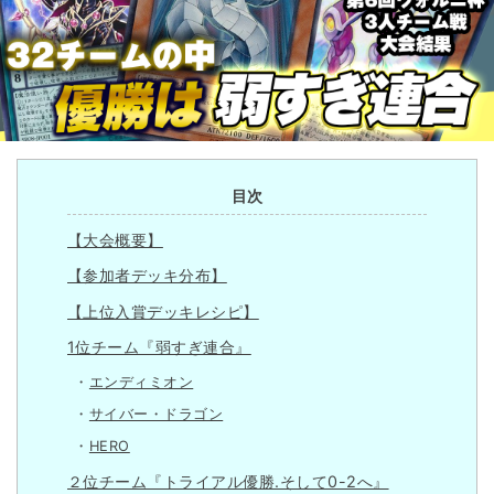
目次
【大会概要】
【参加者デッキ分布】
【上位入賞デッキレシピ】
1位チーム『弱すぎ連合』
エンディミオン
サイバー・ドラゴン
HERO
２位チーム『トライアル優勝.そして0-2へ』