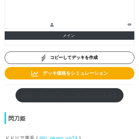
メイン
コピーしてデッキを作成
デッキ価格をシミュレーション
他の 「 エンディミオン 」デッキレシピを見る
閃刀姫
ドドリア選手 (
@ll_pkmn_yp74
)