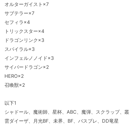
オルターガイスト×7
サブテラー×7
セフィラ×4
トリックスター×4
ドラゴンリンク×3
スパイラル×3
インフェルノノイド×3
サイバードラゴン×2
HERO×2
召喚獣×2
以下1
シャドール、魔術師、星杯、ABC、魔弾、スクラップ、叢
雲ダイーザ、月光BF、未界、BF、バスブレ、DD竜星