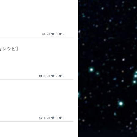
7K
0
-
ッキレシピ】
6.2K
2
-
4.7K
0
-