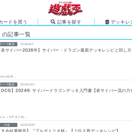
カードを買う
記事を探す
デッキレ
」の記事一覧
テーマ解説
2026/4/7
【表サイバー2026年】サイバー・ドラゴン最新デッキレシピと回し方
berryB.M...
テーマ解説
2024/12/1
【OCG】2024年 サイバードラゴンデッキ入門書【表サイバー流の
コム（ガチまとめ...
大会
2020/3/31
【大会結果報告】『プルガトリオ杯』【上位入賞デッキレシピ】