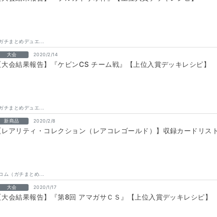
ガチまとめデュエ...
大会
2020/2/14
【大会結果報告】『ケビンCS チーム戦』【上位入賞デッキレシピ】
ガチまとめデュエ...
新商品
2020/2/8
【レアリティ・コレクション（レアコレゴールド）】収録カードリス
コム（ガチまとめ...
大会
2020/1/17
【大会結果報告】『第8回 アマガサＣＳ』【上位入賞デッキレシピ】