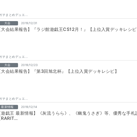
ガチまとめデュエ...
大会
2019/12/31
【大会結果報告】『ラジ館遊戯王CS12月！』【上位入賞デッキレシピ
ガチまとめデュエ...
大会
2019/12/23
【大会結果報告】『第3回旭北杯』【上位入賞デッキレシピ】
ガチまとめデュエ...
最新情報
2019/12/14
【遊戯王 最新情報】《灰流うらら》、《幽鬼うさぎ》等、優秀な手札
RARIT…