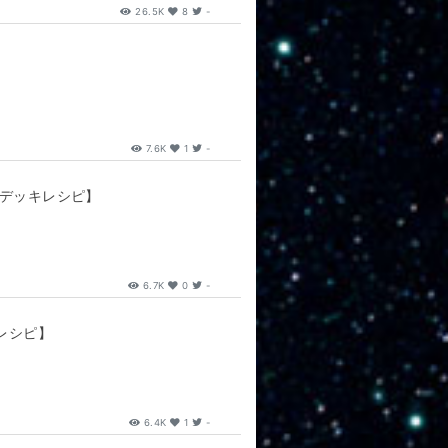
26.5K
8
-
7.6K
1
-
位入賞デッキレシピ】
6.7K
0
-
レシピ】
6.4K
1
-