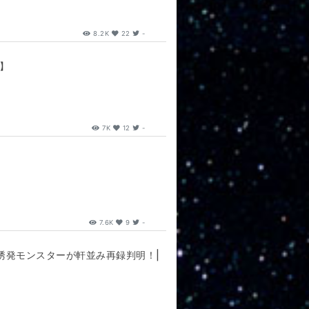
8.2K
22
-
】
7K
12
-
7.6K
9
-
誘発モンスターが軒並み再録判明！|