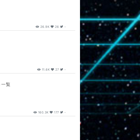
26.9K
26
-
11.6K
27
-
ト一覧
160.3K
177
-