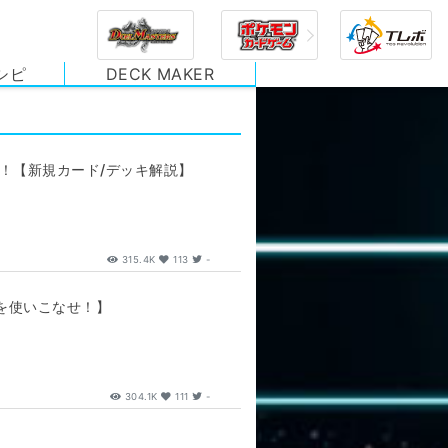
シピ
DECK MAKER
！【新規カード/デッキ解説】
315.4K
113
-
力を使いこなせ！】
304.1K
111
-