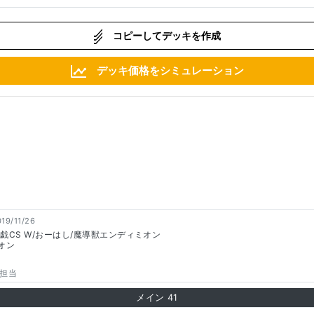
コピーしてデッキを作成
デッキ価格をシミュレーション
19/11/26
戯CS W/おーはし/魔導獣エンディミオン
オン
担当
メイン
41