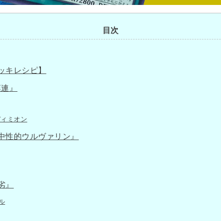
目次
ッキレシピ】
嘆連』
ィミオン
中性的ウルヴァリン』
劣』
ル