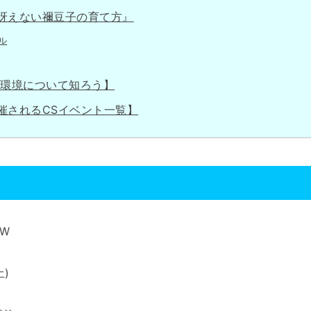
冴えない禰豆子の育て方』
ル
新環境について知ろう】
催されるCSイベント一覧】
W
)