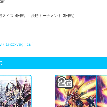
駅前
スイス 4回戦 ＋ 決勝トーナメント 3回戦）
 @xxxyugi_cs )
ピ】