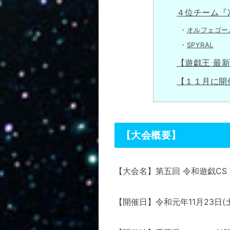
４位チーム『
オルフェゴー
SPYRAL
【遊戯王 最
【１１月に開
【大会概要】
【大会名】第五回 令和遊戯CS 
【開催日】令和元年11月23日(土