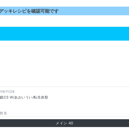
デッキレシピを確認可能です
19/11/26
戯CS W/あおいうい/転生炎獣
担当
メイン
40