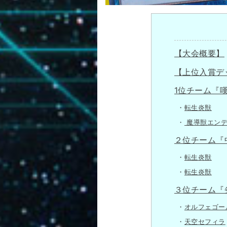
【大会概要】
【上位入賞デ
1位チーム『
転生炎獣
魔導獣エンデ
２位チーム『
転生炎獣
転生炎獣
３位チーム『
オルフェゴー
天空セフィラ