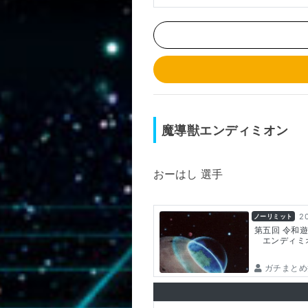
魔導獣エンディミオン
おーはし 選手
20
ノーリミット
第五回 令和遊
エンディミ
ガチまとめ