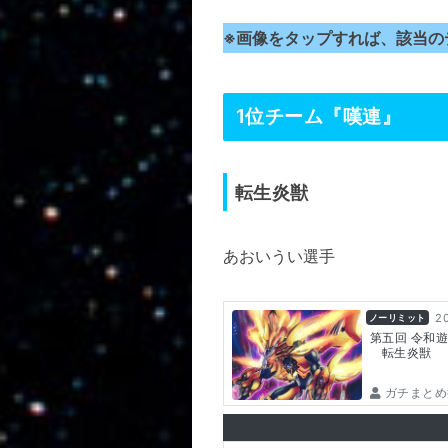
※画像をタップすれば、該当の
1位チーム『嘆連』
転生炎獣
あおいうい選手
20
ノーリミット
第五回 令和遊
転生炎獣
ガチまとめ