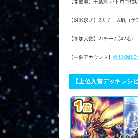
【開催地】千葉県 バトロコ柏
【対戦形式】2人チーム戦（予選
【参加人数】21チーム(42名)
【主催アカウント】
令和遊戯CS (
【上位入賞デッキレシ