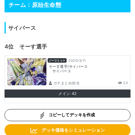
チーム：原始生命態
サイバース
4位 そーす選手
2020/3/11
ノーリミット
そーす選手/サイバース
サイバース
ガチまとめ担当
23
メイン
42
コピーしてデッキを作成
デッキ価格をシミュレーション