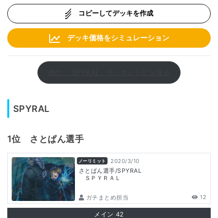
コピーしてデッキを作成
デッキ価格をシミュレーション
他の 「SPYRAL」デッキレシピを見る
SPYRAL
1位 さとぱん選手
2020/3/10
ノーリミット
さとぱん選手/SPYRAL
ＳＰＹＲＡＬ
ガチまとめ担当
12
メイン
42