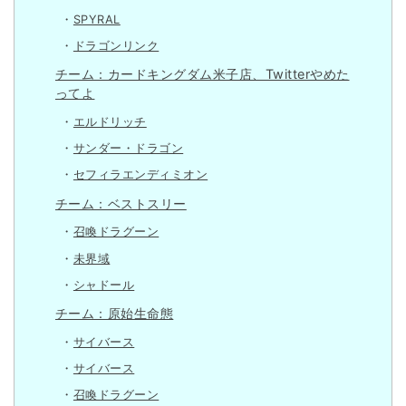
SPYRAL
ドラゴンリンク
チーム：カードキングダム米子店、Twitterやめた
ってよ
エルドリッチ
サンダー・ドラゴン
セフィラエンディミオン
チーム：ベストスリー
召喚ドラグーン
未界域
シャドール
チーム：原始生命態
サイバース
サイバース
召喚ドラグーン