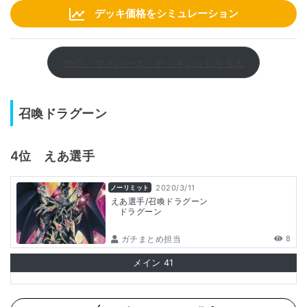
デッキ価格をシミュレーション
他の 「サイバース」デッキレシピを見る
召喚ドラグーン
4位
えあ
選手
2020/3/11
ノーリミット
えあ選手/召喚ドラグーン
ドラグーン
ガチまとめ担当
8
メイン
41