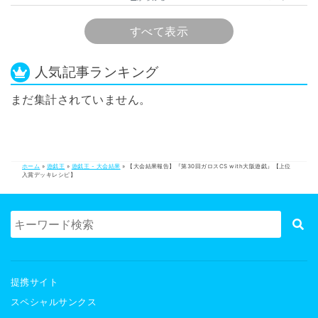
意 ～
すべて表示
人気記事ランキング
まだ集計されていません。
ホーム
»
遊戯王
»
遊戯王 - 大会結果
»
【大会結果報告】『第30回ガロスCS with大阪遊戯』【上位
入賞デッキレシピ】
提携サイト
スペシャルサンクス