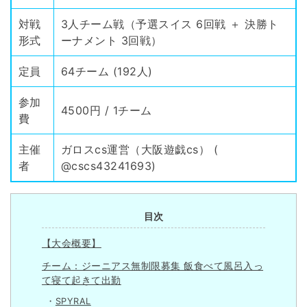
対戦
3人チーム戦（予選スイス 6回戦 ＋ 決勝ト
形式
ーナメント 3回戦）
定員
64チーム (192人)
参加
4500円 / 1チーム
費
主催
ガロスcs運営（大阪遊戯cs） (
者
@cscs43241693
)
目次
【大会概要】
チーム：ジーニアス無制限募集 飯食べて風呂入っ
て寝て起きて出勤
SPYRAL