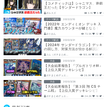
【コメティックは】シャニマス、遊戯
王だった【サンダードラゴン】
ボルスズ
5.1K
5
-
テーマ解説
2022/2/10
【2022年 エンディミオン デッキ 入
門書】魔力カウンターが鍵となる！
【マスターデュエル/遊戯王OCG】
みりおん
73.5K
12
-
テーマ解説
2020/3/31
【2024年 サンダードラゴン】デッキ
の回し方、対策方法が分かる解説記事
コム（ガチまとめ...
165.4K
95
-
大会
2020/3/31
【大会結果報告】『プルガトリオ杯』
【上位入賞デッキレシピ】
ガチまとめデュエ...
26.9K
26
-
大会
2020/3/26
【大会結果報告】『第３回 翔 CS チ
ーム戦』【上位入賞デッキレシピ】
ガチまとめデュエ...
24.2K
18
-