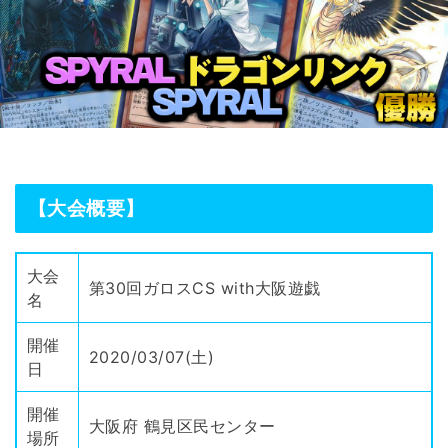
【大会概要】
大会
第30回ガロスCS with大阪遊戯
名
開催
2020/03/07(土)
日
開催
大阪府 鶴見区民センター
場所