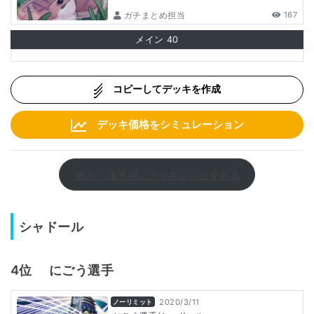
ガチまとめ担当
167
メイン
40
コピーしてデッキを作成
デッキ価格をシミュレーション
他の 「未界域」デッキレシピを見る
シャドール
4位
にごう
選手
2020/3/11
ノーリミット