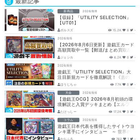
最新記事
新商品
2026/8/8
【収録】『UTILITY SELECTION』
【UT01】
ボルスズ
15.2K
8
-
2026/8/6
【2026年8月6日更新】遊戯王カード
高額買取中一覧【郵送/まとめ買取/買
取表/相場/レリーフ】
ジェシカ
6.2K
0
-
2026/8/6
遊戯王『UTILITY SELECTION』大
注目新規カードを徹底解説！《古の秘
儀/聖なる心のバリア －マイン…
ほうじちゃ
7.7K
0
-
大会
2026/8/6
【遊戯王OCG】2026年8月初頭の環
境解説と入賞デッキまとめ【エルフェ
ンノーツ/トゥーン/キラーチューン/
たけっしー
17.2K
3
-
ウ…
コラム
2026/8/6
遊戯王日本代表を獲得したサイトウヨ
シキ選手にインタビュー ～ 世界の
舞台へ挑む、サイトウ選手の軌跡と決
からふる
762
1
-