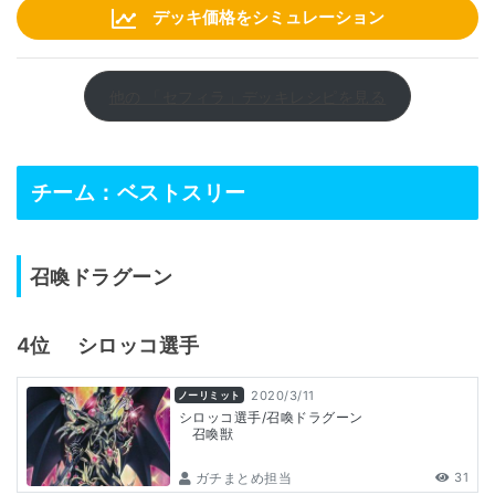
デッキ価格をシミュレーション
他の 「セフィラ」デッキレシピを見る
チーム：ベストスリー
召喚ドラグーン
4位
シロッコ
選手
2020/3/11
ノーリミット
シロッコ選手/召喚ドラグーン
召喚獣
ガチまとめ担当
31