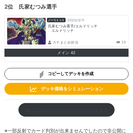
2位 氏家むつみ選手
2020/3/11
ノーリミット
氏家むつみ選手/エルドリッチ
エルドリッチ
ガチまとめ担当
29
メイン
42
コピーしてデッキを作成
デッキ価格をシミュレーション
他の 「エルドリッチ」デッキレシピを見る
※一部反射でカード判別が出来ませんでしたので非公開に