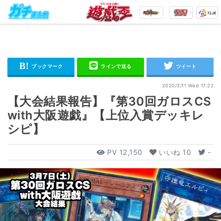
2020/3/11 Wed 17:22
【大会結果報告】『第30回ガロスCS
with大阪遊戯』【上位入賞デッキレ
シピ】
PV
12,150
いいね
10
-