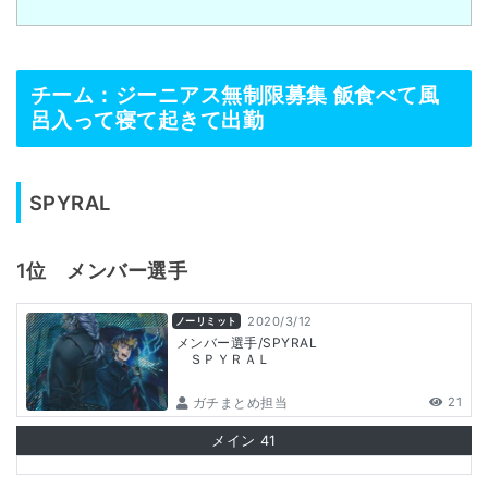
チーム：ジーニアス無制限募集 飯食べて風
呂入って寝て起きて出勤
SPYRAL
1位 メンバー選手
2020/3/12
ノーリミット
メンバー選手/SPYRAL
ＳＰＹＲＡＬ
ガチまとめ担当
21
メイン
41