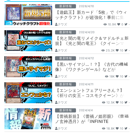
最新情報
2026/4/10
【遊戯王】新カード「5枚」で《ウィ
ッチクラフト》が超強化！事前に集め
たいカードも解説！
クワズ
10.9K
0
-
最新情報
2024/4/20
【光と闇の竜リメイク＆マドルチェ新
規】《光と闇の竜王》《クイーンマド
ルチェ・ティアラフレース》が
クワズ
25.2K
10
-
『INFINI…
最新情報
2024/4/12
【黒いサイマジ…！？】《古代の機械
像》《ワクチンゲール》などが
『ANIMATION CHRONIC…
クワズ
18K
10
-
最新情報
2024/4/11
【エンシェントフェアリーさん？】
《祈りの女王－コスモクイーン》が
『INFINITE FORBIDDEN（インフ…
クワズ
12.5K
10
-
最新情報
2024/4/4
【蕾禍新規】《蕾禍ノ姫邪眼》《蕾禍
ノ玄神憑月》が『INFINITE
FORBIDDEN（インフィニット・フォ
クワズ
18.8K
10
-
ビ…