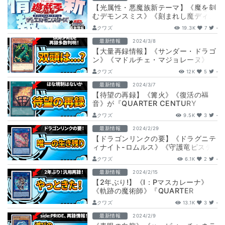
【光属性・悪魔族新テーマ】《魔を刻
むデモンスミス》《刻まれし魔ディエ
スイレ》等が『INFINITE FORBI…
クワズ
19.3K
7
-
最新情報
2024/3/8
【大量再録情報】《サンダー・ドラゴ
ン》《マドルチェ・マジョレーヌ》
《魔弾の射手 マックス》《流星輝巧
クワズ
12K
5
-
群》等が『…
最新情報
2024/3/7
【待望の再録】《篝火》《復活の福
音》が『QUARTER CENTURY
CHRONICLE（クォーター・センチ…
クワズ
9.5K
3
-
最新情報
2024/2/29
【ドラゴンリンクの要】《ドラグニテ
ィナイト-ロムルス》《守護竜ピステ
ィ》が『QUARTER CENTURY C…
クワズ
6.1K
2
-
最新情報
2024/2/15
【2年ぶり!】《I：Pマスカレーナ》
《軌跡の魔術師》『QUARTER
CENTURY CHRONICLE（クォ…
クワズ
13.1K
3
-
最新情報
2024/2/9