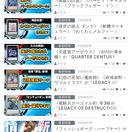
《青眼の白龍》《ハーピィ・チャネラ
ー》《ブラックフェザー・ドラゴン》
などが『QUARTER CENTURY C…
クワズ
11.7K
2
-
最新情報
2024/2/8
《彼岸の旅人 ダンテ》《斬機サーキ
ュラー》《わくわくメルフィーズ》な
どが『QUARTER CENTURY CH…
クワズ
5.7K
2
-
最新情報
2024/2/8
《天霆號アーゼウス》《封印の黄金
櫃》が『QUARTER CENTURY
CHRONICLE（クォーター・センチ…
クワズ
7.3K
1
-
最新情報
2024/1/25
《幻惑の見習い魔術師》《終戒超獸－
ヴァルドラス》が『LEGACY OF
DESTRUCTION（レガシー・オブ…
クワズ
11.8K
5
-
最新情報
2024/1/23
《竜騎兵ガーゴイルⅡ》等3枚が
『LEGACY OF DESTRUCTION（レ
ガシー・オブ・デストラクション）…
クワズ
12.7K
5
-
最新情報
2024/1/18
《フィッシュボーグ－ハープナー》が