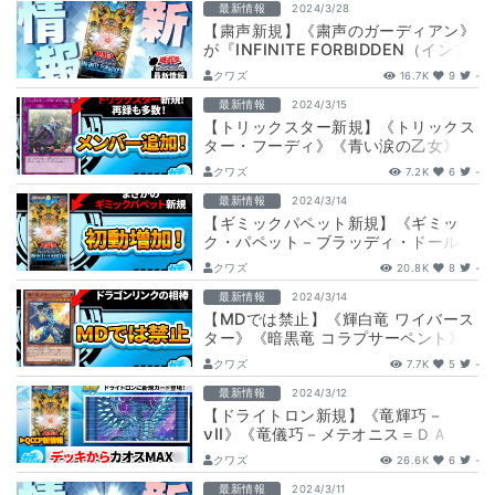
最新情報
2024/3/28
【粛声新規】《粛声のガーディアン》
が『INFINITE FORBIDDEN（インフ
ィニット・フォビドゥン）』に…
クワズ
16.7K
9
-
最新情報
2024/3/15
【トリックスター新規】《トリックス
ター・フーディ》《青い涙の乙女》
等が『デュエリストパック －輝光の
クワズ
7.2K
6
-
デュエリ…
最新情報
2024/3/14
【ギミックパペット新規】《ギミッ
ク・パペット－ブラッディ・ドール》
《地獄人形の館》 等が『INFINITE
クワズ
20.8K
8
-
F…
最新情報
2024/3/14
【MDでは禁止】《輝白竜 ワイバース
ター》《暗黒竜 コラプサーペント》
が『QUARTER CENTURY CH…
クワズ
7.7K
5
-
最新情報
2024/3/12
【ドライトロン新規】《竜輝巧－
νII》《竜儀巧－メテオニス＝ＤＡ
Ｄ》 等が『INFINITE FORBIDDE…
クワズ
26.6K
6
-
最新情報
2024/3/11