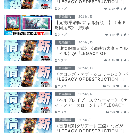
『LEGACY OF DESTRUCTION（レ
ガシー・オブ・デストラクショ…
クワズ
8.3K
5
-
最新情報
2024/1/15
【元‘数学教師’による解説！】《連慄
砲固定式》は数学
クワズ
24K
6
-
最新情報
2024/1/15
《連慄砲固定式》《鋼鉄の大魔人ゴル
ゴイル》が『LEGACY OF
DESTRUCTION（レガシー・オブ・
クワズ
9.2K
3
-
デス…
最新情報
2024/1/13
《タロンズ・オブ・シュリーレン》が
『LEGACY OF DESTRUCTION（レ
ガシー・オブ・デストラクショ…
クワズ
12.5K
3
-
最新情報
2024/1/12
《ヘルグレイブ・スクワーマー》《ナ
イトメア・スローン》が『LEGACY
OF DESTRUCTION（レガシー…
クワズ
12K
2
-
最新情報
2024/1/9
《百鬼羅刹グリアーレ三傑》などが
『LEGACY OF DESTRUCTION（レ