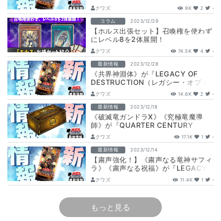
ガシー・オブ・デストラクション…
クワズ
9K
2
-
コラム
2023/12/29
【ホルス出張セット】召喚権を使わず
にレベル8を2体展開！
クワズ
74.5K
4
-
最新情報
2023/12/28
《共界神淵体》が『LEGACY OF
DESTRUCTION（レガシー・オブ・
デストラクション）』に収録判明！…
クワズ
14.6K
2
-
最新情報
2023/12/18
《破滅竜ガンドラX》《究極竜魔導
師》が『QUARTER CENTURY
DUELIST BOX(クォーター セ…
クワズ
17.1K
1
-
最新情報
2023/12/14
【粛声強化！】《粛声なる竜神サフィ
ラ》《粛声なる祝福》が『LEGACY
OF DESTRUCTION（レガシー…
クワズ
11.4K
1
-
もっと見る