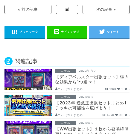
« 前の記事
次の記事 »
関連記事
コラム
2023/11/30
【ディアベルスター出張セット】強力
な効果から1つ選べ！
コム（ガチまとめ...
116K
2
-
コラム
2021/9/13
【2023年 遊戯王出張セットまとめ】
デッキの可能性を広げよう！
コム（ガチまとめ...
427K
30
-
コラム
2021/9/12
【WW出張セット】１枚から召喚権温
存しつつ「クリスタルウィング」