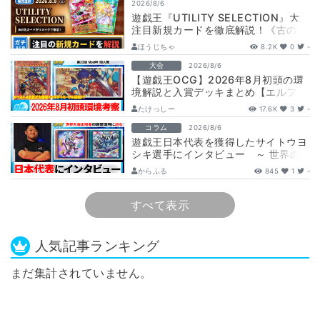
2026/8/6
遊戯王『UTILITY SELECTION』大
注目新規カードを徹底解説！《古の秘
儀/聖なる心のバリア －マイン…
ほうじちゃ
8.2K
0
-
大会
2026/8/6
【遊戯王OCG】2026年8月初頭の環
境解説と入賞デッキまとめ【エルフェ
ンノーツ/トゥーン/キラーチューン/
たけっしー
17.6K
3
-
ウ…
コラム
2026/8/6
遊戯王日本代表を獲得したサイトウヨ
シキ選手にインタビュー ～ 世界の
舞台へ挑む、サイトウ選手の軌跡と決
からふる
845
1
-
意 ～
すべて表示
人気記事ランキング
まだ集計されていません。