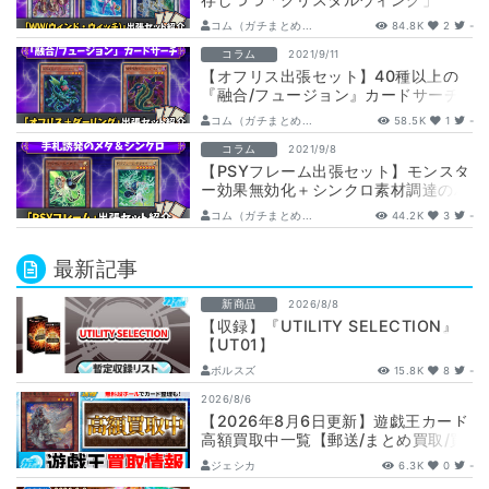
or「バロネス」！？【ウィンドウィッ
コム（ガチまとめ...
84.8K
2
-
チ】
コラム
2021/9/11
【オフリス出張セット】40種以上の
『融合/フュージョン』カードサーチ
【ダーリングコブラ】
コム（ガチまとめ...
58.5K
1
-
コラム
2021/9/8
【PSYフレーム出張セット】モンスタ
ー効果無効化＋シンクロ素材調達のハ
イスペック出張セット
コム（ガチまとめ...
44.2K
3
-
最新記事
新商品
2026/8/8
【収録】『UTILITY SELECTION』
【UT01】
ボルスズ
15.8K
8
-
2026/8/6
【2026年8月6日更新】遊戯王カード
高額買取中一覧【郵送/まとめ買取/買
取表/相場/レリーフ】
ジェシカ
6.3K
0
-