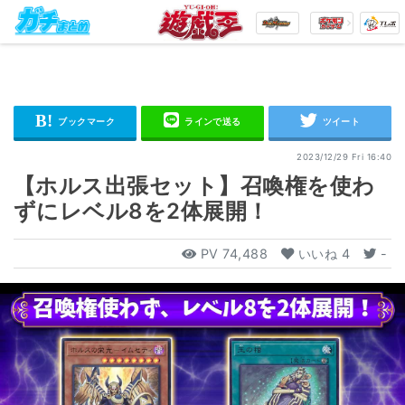
2023/12/29 Fri 16:40
【ホルス出張セット】召喚権を使わ
ずにレベル8を2体展開！
PV
74,488
いいね
4
-