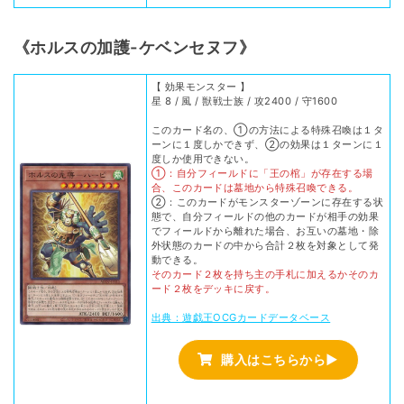
《ホルスの加護-ケベンセヌフ》
【 効果モンスター 】
星 8 / 風 / 獣戦士族 / 攻2400 / 守1600
このカード名の、①の方法による特殊召喚は１タ
ーンに１度しかできず、②の効果は１ターンに１
度しか使用できない。
①：自分フィールドに「王の棺」が存在する場
合、このカードは墓地から特殊召喚できる。
②：このカードがモンスターゾーンに存在する状
態で、自分フィールドの他のカードが相手の効果
でフィールドから離れた場合、お互いの墓地・除
外状態のカードの中から合計２枚を対象として発
動できる。
そのカード２枚を持ち主の手札に加えるかそのカ
ード２枚をデッキに戻す。
出典：遊戯王OCGカードデータベース
購入はこちらから▶