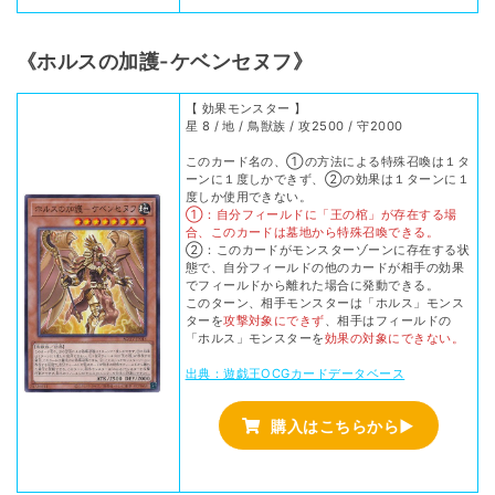
《ホルスの加護-ケベンセヌフ》
【 効果モンスター 】
星 8 / 地 / 鳥獣族 / 攻2500 / 守2000
このカード名の、①の方法による特殊召喚は１タ
ーンに１度しかできず、②の効果は１ターンに１
度しか使用できない。
①：自分フィールドに「王の棺」が存在する場
合、このカードは墓地から特殊召喚できる。
②：このカードがモンスターゾーンに存在する状
態で、自分フィールドの他のカードが相手の効果
でフィールドから離れた場合に発動できる。
このターン、相手モンスターは「ホルス」モンス
ターを
攻撃対象にできず
、相手はフィールドの
「ホルス」モンスターを
効果の対象にできない。
出典：遊戯王OCGカードデータベース
購入はこちらから▶