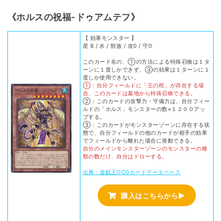
《ホルスの祝福-ドゥアムテフ》
【 効果モンスター 】
星 8 / 水 / 獣族 / 攻0 / 守0
このカード名の、①の方法による特殊召喚は１タ
ーンに１度しかできず、③の効果は１ターンに１
度しか使用できない。
①：自分フィールドに「王の棺」が存在する場
合、このカードは墓地から特殊召喚できる。
②：このカードの攻撃力・守備力は、自分フィー
ルドの「ホルス」モンスターの数×１２００アッ
プする。
③：このカードがモンスターゾーンに存在する状
態で、自分フィールドの他のカードが相手の効果
でフィールドから離れた場合に発動できる。
自分のメインモンスターゾーンのモンスターの種
類の数だけ、自分はドローする。
出典：遊戯王OCGカードデータベース
購入はこちらから▶