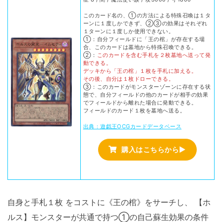
このカード名の、①の方法による特殊召喚は１タ
ーンに１度しかできず、②③の効果はそれぞれ
１ターンに１度しか使用できない。
①：自分フィールドに「王の棺」が存在する場
合、このカードは墓地から特殊召喚できる。
②：
このカードを含む手札を２枚墓地へ送って発
動できる。
デッキから「王の棺」１枚を手札に加える。
その後、自分は１枚ドローできる。
③：このカードがモンスターゾーンに存在する状
態で、自分フィールドの他のカードが相手の効果
でフィールドから離れた場合に発動できる。
フィールドのカード１枚を墓地へ送る。
出典：遊戯王OCGカードデータベース
購入はこちらから▶
自身と手札１枚 をコストに《王の棺》をサーチし、 【ホ
ルス】モンスターが共通で持つ①の自己蘇生効果の条件