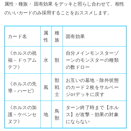
属性・種族・ 固有効果 をデッキと照らし合わせて、相性
のいいカードのみ採用することをおススメします。
属
種
カード名
固有効果
性
族
《ホルスの祝
自分メインモンスターゾ
福－ドゥアム
水
獣
ーンのモンスターの種類
テフ》
の数ドロー
獣
お互いの墓地・除外状態
《ホルスの先
風
戦
のカード２枚をサルベー
導－ハーピ》
士
ジorデッキに戻す
《ホルスの加
ターン終了時まで【ホル
鳥
護－ケベンセ
地
ス】が攻撃・効果の対象
獣
ヌフ》
にならない