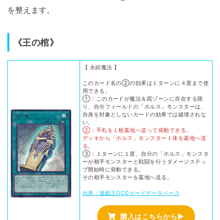
を整えます。
《王の棺》
【 永続魔法 】
このカード名の②の効果は１ターンに４度まで使
用できる。
①：このカードが魔法＆罠ゾーンに存在する限
り、自分フィールドの「ホルス」モンスターは、
自身を対象としないカードの効果では破壊されな
い。
②：手札を１枚墓地へ送って発動できる。
デッキから「ホルス」モンスター１体を墓地へ送
る。
③：１ターンに１度、自分の「ホルス」モンスタ
ーが相手モンスターと戦闘を行うダメージステッ
プ開始時に発動できる。
その相手モンスターを墓地へ送る。
出典：遊戯王OCGカードデータベース
購入はこちらから▶